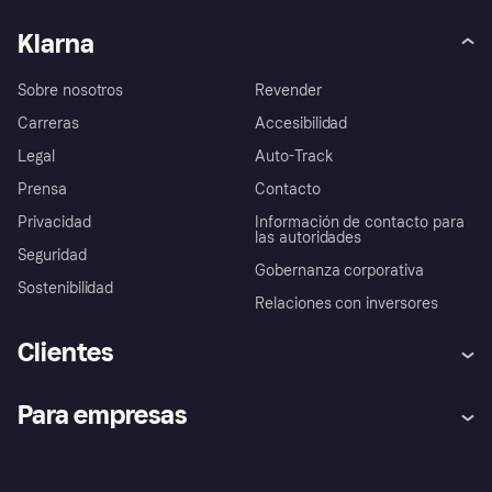
Klarna
Sobre nosotros
Revender
Carreras
Accesibilidad
Legal
Auto-Track
Prensa
Contacto
Privacidad
Información de contacto para
las autoridades
Seguridad
Gobernanza corporativa
Sostenibilidad
Relaciones con inversores
Clientes
Ayuda
Promesa de protección contra
Para empresas
el fraude
Inicio de sesión
Nuestra promesa
Asistencia al comerciante
Portal de desarrolladores
Klarna app
Bienestar financiero