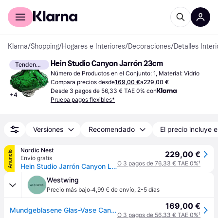
Comprar con Klarna
Para empresas
Klarna
/
Shopping
/
Hogares e Interiores
/
Decoraciones
/
Detalles Inter
Hein Studio Canyon Jarrón 23cm
Tendencia
Número de Productos en el Conjunto: 1, Material: Vidrio
Compara precios desde
169,00 €
a
229,00 €
Desde 3 pagos de 56,33 € TAE 0% con
+
4
Prueba pagos flexibles*
Versiones
Recomendado
El precio incluye e
Nordic Nest
Anuncio
229,00 €
Envío gratis
O 3 pagos de 76,33 € TAE 0%
¹
Hein Studio Jarrón Canyon Large 23 cm Verde
Westwing
·
Precio más bajo
4,99 € de envío
,
2-5 días
169,00 €
Mundgeblasene Glas-Vase Canyon, H 23 cm
O 3 pagos de 56,33 € TAE 0%
¹