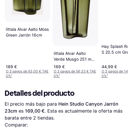
Iittala Alvar Aalto Moss
Green Jarrón 16cm
Hay Splash Rol
S 20.5 cm Gree
Iittala Alvar Aalto
Jarrón
Verde Musgo 251 mm
Jarrón 25.1cm
189 €
169 €
44,99 €
O 3 pagos de 63,00 € TAE
O 3 pagos de 56,33 € TAE
O 3 pagos de 14,
0%
¹
0%
¹
0%
¹
Detalles del producto
El precio más bajo para 
Hein Studio Canyon Jarrón 
23cm
 es 
169,00 €
. Esta es actualmente la oferta más 
barata entre 
2
 tiendas.
Comparar: