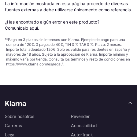
La información mostrada en esta página procede de diversas 
fuentes externas y debe utilizarse únicamente como referencia.

¿Has encontrado algún error en este producto? 
Comunícalo aquí
.
¹
*Paga en 3 plazos sin intereses con Klarna. Ejemplo de pago para una
compra de 120€: 3 pagos de 40€, TIN 0 % TAE 0 %. Plazo: 2 meses.
Importe total adeudado 120€. Solo es válido para residentes en España y
mayores de 18 años. Sujeto a la aprobación de Klarna. Importe mínimo y
máximo varía por tienda. Consulta los términos y resto de condiciones en
https://www.klarna.com/es/legal/
.
Klarna
Sobre nosotros
Revender
Carreras
Accesibilidad
Legal
Auto-Track