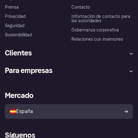
Prensa
Contacto
Privacidad
Información de contacto para
las autoridades
Seguridad
Gobernanza corporativa
Sostenibilidad
Relaciones con inversores
Clientes
Ayuda
Promesa de protección contra
Para empresas
el fraude
Inicio de sesión
Nuestra promesa
Asistencia al comerciante
Portal de desarrolladores
Klarna app
Bienestar financiero
Acceso empresas
Estado operativo
Mercado
Directorio de tiendas
Configuración de privacidad
Vende con Klarna
Plataformas y socios
Política de protección al
comprador de Klarna
Tu derecho de desistimiento
España
Reclamaciones
Síguenos