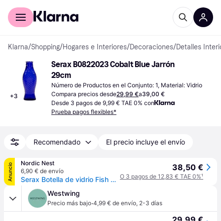
Comprar con Klarna
Para empresas
Klarna
/
Shopping
/
Hogares e Interiores
/
Decoraciones
/
Detalles Inter
Serax B0822023 Cobalt Blue Jarrón 
29cm
Número de Productos en el Conjunto: 1, Material: Vidrio
Compara precios desde
29,99 €
a
39,00 €
+
3
Desde 3 pagos de 9,99 € TAE 0% con
Prueba pagos flexibles*
Recomendado
El precio incluye el envío
Nordic Nest
Anuncio
38,50 €
6,90 € de envío
O 3 pagos de 12,83 € TAE 0%
¹
Serax Botella de vidrio Fish & Fish 85 cl Cobalt blue
Westwing
·
Precio más bajo
4,99 € de envío
,
2-3 días
29,99 €