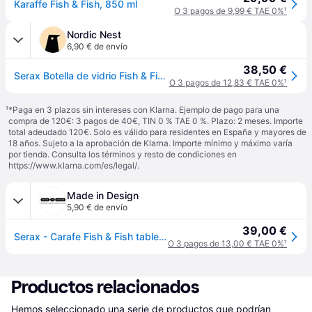
Karaffe Fish & Fish, 850 ml
O 3 pagos de 9,99 € TAE 0%
¹
Nordic Nest
6,90 € de envío
38,50 €
Serax Botella de vidrio Fish & Fish 85 cl Cobalt blue
O 3 pagos de 12,83 € TAE 0%
¹
¹
*Paga en 3 plazos sin intereses con Klarna. Ejemplo de pago para una
compra de 120€: 3 pagos de 40€, TIN 0 % TAE 0 %. Plazo: 2 meses. Importe
total adeudado 120€. Solo es válido para residentes en España y mayores de
18 años. Sujeto a la aprobación de Klarna. Importe mínimo y máximo varía
por tienda. Consulta los términos y resto de condiciones en
https://www.klarna.com/es/legal/
.
Made in Design
5,90 € de envío
39,00 €
Serax - Carafe Fish & Fish table - Bleu - Verre pressé - Designer Paola Navone
O 3 pagos de 13,00 € TAE 0%
¹
Productos relacionados
Hemos seleccionado una serie de productos que podrían 