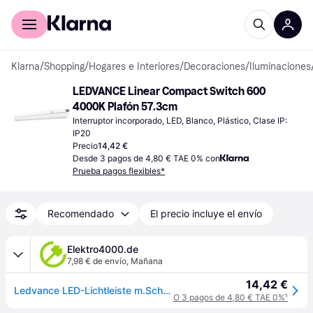
Comprar con Klarna
Para empresas
Klarna
/
Shopping
/
Hogares e Interiores
/
Decoraciones
/
Iluminaciones
LEDVANCE Linear Compact Switch 600 
4000K Plafón 57.3cm
Interruptor incorporado, LED, Blanco, Plástico, Clase IP: 
IP20
Precio
14,42 €
Desde 3 pagos de 4,80 € TAE 0% con
Prueba pagos flexibles*
Recomendado
El precio incluye el envío
Elektro4000.de
7,98 € de envío
,
Mañana
14,42 €
Ledvance LED-Lichtleiste m.Schalter LNCOMPSWITCH6008W 4K LEDVANCE
O 3 pagos de 4,80 € TAE 0%
¹