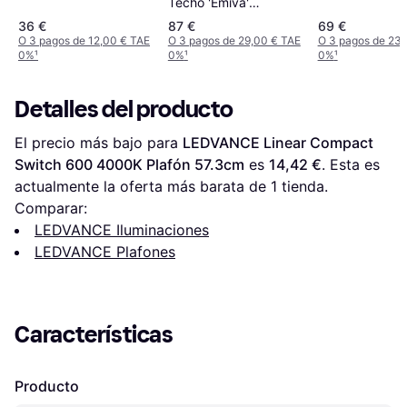
Techo 'Emiva'
(Moderno) En Marrón
36 €
87 €
69 €
Hecho De Madera E.O.
O 3 pagos de 12,00 € TAE
O 3 pagos de 29,00 € TAE
O 3 pagos de 23,
0%
¹
0%
¹
0%
¹
Para Salón & Comedor
Plafón ∅ 49.5cm
Detalles del producto
El precio más bajo para 
LEDVANCE Linear Compact 
Switch 600 4000K Plafón 57.3cm
 es 
14,42 €
. Esta es 
actualmente la oferta más barata de 1 tienda.
Comparar:
LEDVANCE Iluminaciones
LEDVANCE Plafones
Características
Producto