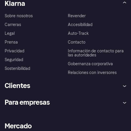
Klarna
Sobre nosotros
Revender
Carreras
Accesibilidad
Legal
Auto-Track
Prensa
Contacto
Privacidad
Información de contacto para
las autoridades
Seguridad
Gobernanza corporativa
Sostenibilidad
Relaciones con inversores
Clientes
Ayuda
Promesa de protección contra
Para empresas
el fraude
Inicio de sesión
Nuestra promesa
Asistencia al comerciante
Portal de desarrolladores
Klarna app
Bienestar financiero
Acceso empresas
Estado operativo
Mercado
Directorio de tiendas
Configuración de privacidad