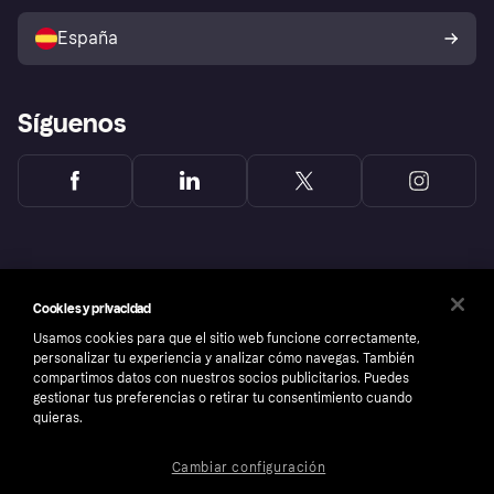
Vende con Klarna
Plataformas y socios
Política de protección al
comprador de Klarna
Tu derecho de desistimiento
España
Reclamaciones
Síguenos
Cookies y privacidad
Usamos cookies para que el sitio web funcione correctamente,
personalizar tu experiencia y analizar cómo navegas. También
compartimos datos con nuestros socios publicitarios. Puedes
gestionar tus preferencias o retirar tu consentimiento cuando
quieras.
Copyright © 2005-2026 Klarna Bank AB (publ). Sede central: Stockholm, Sweden. Todos
Cambiar configuración
los derechos reservados. Klarna Bank AB (publ). Sveavägen 46, 111 34 Stockholm.
Número de empresa: 556737-0431