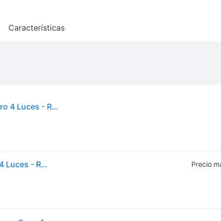
o
Características
Qazqa - Industrial Plafón Industrial Madera Y Acero 4 Luces - Reena /acero Alargada Adecuado Para Led Max. 4 X 30 Watt
Qazqa - Industrial Plafón Industrial Madera Y Acero 4 Luces - Reena /acero Alargada Adecuado Para Led Max. 4 X 30 Watt
Precio m