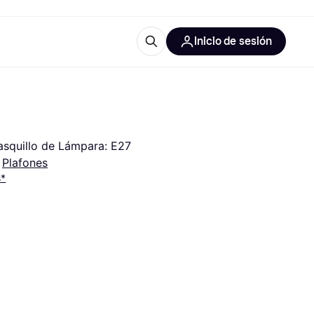
Inicio de sesión
Más información
les de oficina
Qué es Klarna?
Casquillo de Lámpara: E27
 
Plafones
s*
las categorías