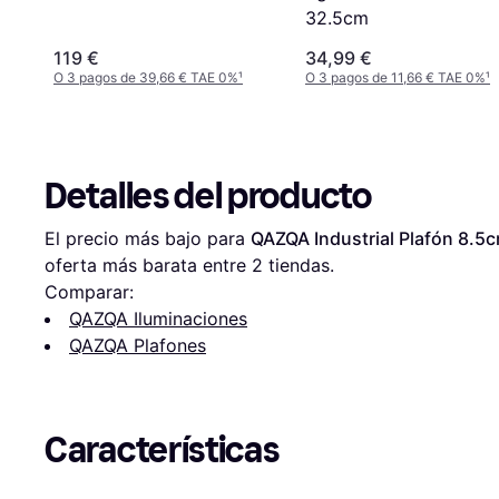
32.5cm
119 €
34,99 €
O 3 pagos de 39,66 € TAE 0%
¹
O 3 pagos de 11,66 € TAE 0%
¹
Detalles del producto
El precio más bajo para 
QAZQA Industrial Plafón 8.5
oferta más barata entre 
2
 tiendas.
Comparar:
QAZQA Iluminaciones
QAZQA Plafones
Características