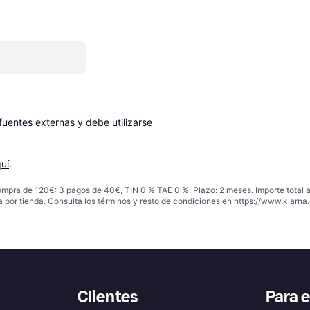
entes externas y debe utilizarse 
uí
.
ompra de 120€: 3 pagos de 40€, TIN 0 % TAE 0 %. Plazo: 2 meses. Importe total
a por tienda. Consulta los términos y resto de condiciones en
https://www.klarna.
Clientes
Para 