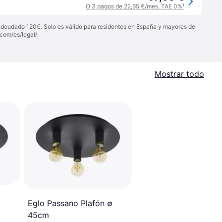
O 3 pagos de 22,65 €/mes. TAE 0%
¹
 adeudado 120€. Solo es válido para residentes en España y mayores de
com/es/legal/
.
Mostrar todo
∅
Eglo Passano Plafón ∅
45cm