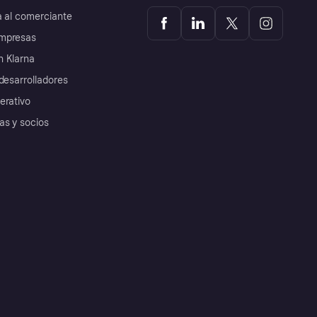
a al comerciante
mpresas
 Klarna
desarrolladores
erativo
as y socios