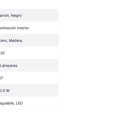
arrón, Negro
luminación Interior
cero, Madera
P20
 Lámparas
27
0.0 W
egulable, LED