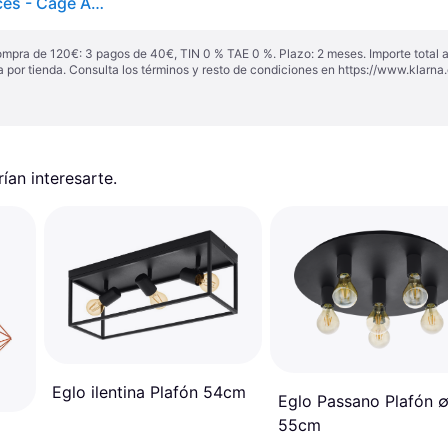
Qazqa Lámpara colgante industrial negra malla 4 luces - Cage Acero Rectangular Adecuado para LED Max. 4 x 40 Watt
ompra de 120€: 3 pagos de 40€, TIN 0 % TAE 0 %. Plazo: 2 meses. Importe total
a por tienda. Consulta los términos y resto de condiciones en
https://www.klarna.
an interesarte.
Eglo ilentina Plafón 54cm
Eglo Passano Plafón 
55cm