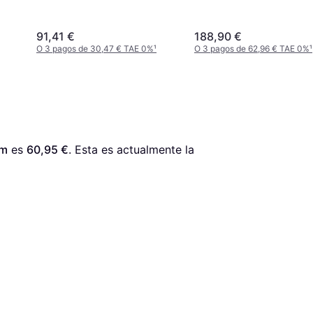
91,41 €
188,90 €
O 3 pagos de 30,47 € TAE 0%
¹
O 3 pagos de 62,96 € TAE 0%
¹
cm
 es 
60,95 €
. Esta es actualmente la 