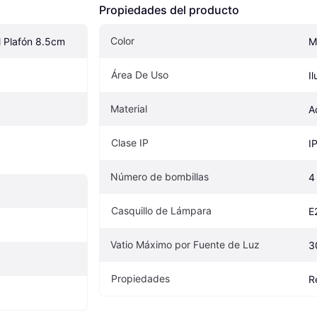
Propiedades del producto
Color
l Plafón 8.5cm
M
Área De Uso
I
Material
A
Clase IP
I
Número de bombillas
4
Casquillo de Lámpara
E
Vatio Máximo por Fuente de Luz
3
Propiedades
R