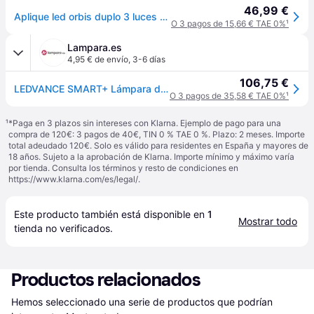
46,99 €
Aplique led orbis duplo 3 luces 20w wifi ip44 cromado
O 3 pagos de 15,66 € TAE 0%
¹
Lampara.es
4,95 € de envío
,
3-6 días
106,75 €
LEDVANCE SMART+ Lámpara de techo inteligente ; smart Orbis Wall Duplo, atenuable, Cromo / Plata, Cuarto de baño, Plástico, Moderno
O 3 pagos de 35,58 € TAE 0%
¹
¹
*Paga en 3 plazos sin intereses con Klarna. Ejemplo de pago para una
compra de 120€: 3 pagos de 40€, TIN 0 % TAE 0 %. Plazo: 2 meses. Importe
total adeudado 120€. Solo es válido para residentes en España y mayores de
18 años. Sujeto a la aprobación de Klarna. Importe mínimo y máximo varía
por tienda. Consulta los términos y resto de condiciones en
https://www.klarna.com/es/legal/
.
Este producto también está disponible en 
1
Mostrar todo
tienda
 no verificados.
Productos relacionados
Hemos seleccionado una serie de productos que podrían 