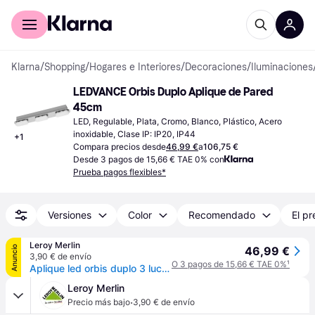
Comprar con Klarna
Para empresas
Klarna
/
Shopping
/
Hogares e Interiores
/
Decoraciones
/
Iluminaciones
LEDVANCE Orbis Duplo Aplique de Pared 
45cm
LED, Regulable, Plata, Cromo, Blanco, Plástico, Acero 
inoxidable, Clase IP: IP20, IP44
+
1
Compara precios desde
46,99 €
a
106,75 €
Desde 3 pagos de 15,66 € TAE 0% con
Prueba pagos flexibles*
Versiones
Color
Recomendado
El pr
Leroy Merlin
Anuncio
46,99 €
3,90 € de envío
O 3 pagos de 15,66 € TAE 0%
¹
Aplique led orbis duplo 3 luces 20w wifi ip44 cromado
Leroy Merlin
·
Precio más bajo
3,90 € de envío