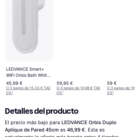
LEDVANCE Smart+
WiFi Orbis Bath White
Aplique de Pared 7cm
45,99 €
59,95 €
59 €
O 3 pagos de 15,33 € TAE
O 3 pagos de 19,98 € TAE
O 3 pagos de 19,
0%
¹
0%
¹
0%
¹
Detalles del producto
El precio más bajo para 
LEDVANCE Orbis Duplo 
Aplique de Pared 45cm
 es 
46,99 €
. Esta es 