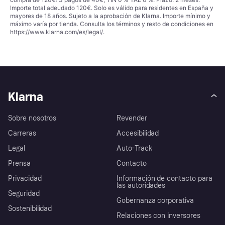
Importe total adeudado 120€. Solo es válido para residentes en España y
mayores de 18 años. Sujeto a la aprobación de Klarna. Importe mínimo y
máximo varía por tienda. Consulta los términos y resto de condiciones en
https://www.klarna.com/es/legal/
.
Klarna
Sobre nosotros
Revender
Carreras
Accesibilidad
Legal
Auto-Track
Prensa
Contacto
Privacidad
Información de contacto para
las autoridades
Seguridad
Gobernanza corporativa
Sostenibilidad
Relaciones con inversores