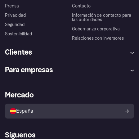
Prensa
Contacto
Privacidad
Información de contacto para
las autoridades
Seguridad
Gobernanza corporativa
Sostenibilidad
Relaciones con inversores
Clientes
Ayuda
Promesa de protección contra
Para empresas
el fraude
Inicio de sesión
Nuestra promesa
Asistencia al comerciante
Portal de desarrolladores
Klarna app
Bienestar financiero
Acceso empresas
Estado operativo
Mercado
Directorio de tiendas
Configuración de privacidad
Vende con Klarna
Plataformas y socios
Política de protección al
comprador de Klarna
Tu derecho de desistimiento
España
Reclamaciones
Síguenos