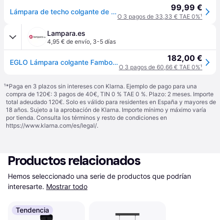
99,99 €
Lámpara de techo colgante de madera negra 1 luz e27 famborough 100 cm de ancho
O 3 pagos de 33,33 € TAE 0%
¹
Lampara.es
4,95 € de envío
,
3-5 días
182,00 €
EGLO Lámpara colgante Famborough, atenuable, Madera clara, Salón / Comedor, Madera, Nórdico, Lámpara colgante
O 3 pagos de 60,66 € TAE 0%
¹
¹
*Paga en 3 plazos sin intereses con Klarna. Ejemplo de pago para una
compra de 120€: 3 pagos de 40€, TIN 0 % TAE 0 %. Plazo: 2 meses. Importe
total adeudado 120€. Solo es válido para residentes en España y mayores de
18 años. Sujeto a la aprobación de Klarna. Importe mínimo y máximo varía
por tienda. Consulta los términos y resto de condiciones en
https://www.klarna.com/es/legal/
.
Productos relacionados
Hemos seleccionado una serie de productos que podrían 
interesarte.
Mostrar todo
Tendencia