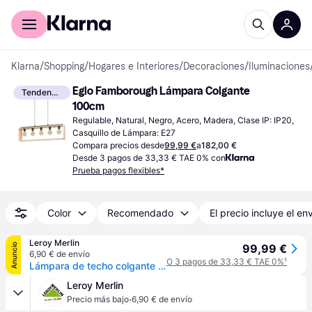
Comprar con Klarna
Para empresas
Klarna
/
Shopping
/
Hogares e Interiores
/
Decoraciones
/
Iluminaciones
Eglo Famborough Lámpara Colgante 
Tendencia
100cm
Regulable, Natural, Negro, Acero, Madera, Clase IP: IP20, 
Casquillo de Lámpara: E27
Compara precios desde
99,99 €
a
182,00 €
Desde 3 pagos de 33,33 € TAE 0% con
Prueba pagos flexibles*
Color
Recomendado
El precio incluye el en
Leroy Merlin
Anuncio
99,99 €
6,90 € de envío
O 3 pagos de 33,33 € TAE 0%
¹
Lámpara de techo colgante de madera negra 1 luz e27 famborough 100 cm de ancho
Leroy Merlin
·
Precio más bajo
6,90 € de envío