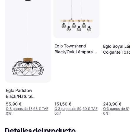
Eglo Townshend
Eglo Boyal Lá
Black/Oak Lámpara
Colgante 101
Colgante 100cm
Eglo Padstow
Black/Natural
Lámpara Colgante ∅
55,90 €
151,50 €
243,90 €
45.5cm
O 3 pagos de 18,63 € TAE
O 3 pagos de 50,50 € TAE
O 3 pagos de 81,
0%
¹
0%
¹
0%
¹
Detalles del producto