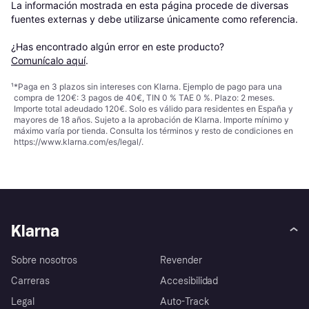
La información mostrada en esta página procede de diversas 
fuentes externas y debe utilizarse únicamente como referencia.

¿Has encontrado algún error en este producto? 
Comunícalo aquí
.
¹
*Paga en 3 plazos sin intereses con Klarna. Ejemplo de pago para una
compra de 120€: 3 pagos de 40€, TIN 0 % TAE 0 %. Plazo: 2 meses.
Importe total adeudado 120€. Solo es válido para residentes en España y
mayores de 18 años. Sujeto a la aprobación de Klarna. Importe mínimo y
máximo varía por tienda. Consulta los términos y resto de condiciones en
https://www.klarna.com/es/legal/
.
Klarna
Sobre nosotros
Revender
Carreras
Accesibilidad
Legal
Auto-Track