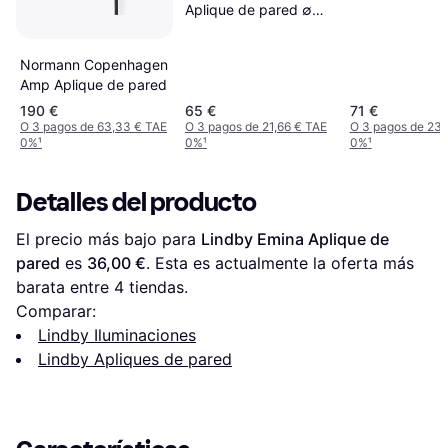
Aplique de pared ∅
10.5cm
Normann Copenhagen
Amp Aplique de pared
190 €
65 €
71 €
O 3 pagos de 63,33 € TAE
O 3 pagos de 21,66 € TAE
O 3 pagos de 23,
0%
¹
0%
¹
0%
¹
Detalles del producto
El precio más bajo para 
Lindby Emina Aplique de 
pared
 es 
36,00 €
. Esta es actualmente la oferta más 
barata entre 
4
 tiendas.
Comparar:
Lindby Iluminaciones
Lindby Apliques de pared