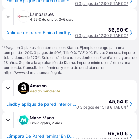
Emina Aplique de Pared Gold - Lindby - Sala de estar / salón - Moderno - Yeso / Arcilla - Angular
O 3 pagos de 12,00 € TAE 0%
¹
Lampara.es
4,95 € de envío
,
3-6 días
36,90 €
Aplique de pared Emina Lindby, atenuable, Latón / Oro, Salón / Comedor, Yeso / Arcilla, Moderno, Lámpara de pared
O 3 pagos de 12,30 € TAE 0%
¹
¹
*Paga en 3 plazos sin intereses con Klarna. Ejemplo de pago para una
compra de 120€: 3 pagos de 40€, TIN 0 % TAE 0 %. Plazo: 2 meses. Importe
total adeudado 120€. Solo es válido para residentes en España y mayores de
18 años. Sujeto a la aprobación de Klarna. Importe mínimo y máximo varía
por tienda. Consulta los términos y resto de condiciones en
https://www.klarna.com/es/legal/
.
Amazon
Pedido pendiente
45,54 €
Lindby aplique de pared interior en oro, arriba abajo lámpara
O 3 pagos de 15,18 € TAE 0%
¹
Mano Mano
Envío gratis
,
2 días
69,90 €
Lámpara De Pared 'emina' En Dorado Cerámica, Arcilla, Yeso - Lindby