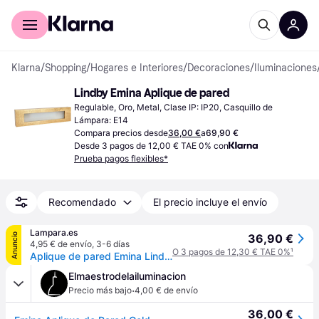
Comprar con Klarna
Para empresas
Klarna
/
Shopping
/
Hogares e Interiores
/
Decoraciones
/
Iluminaciones
Lindby Emina Aplique de pared
Regulable, Oro, Metal, Clase IP: IP20, Casquillo de 
Lámpara: E14
Compara precios desde
36,00 €
a
69,90 €
Desde 3 pagos de 12,00 € TAE 0% con
Prueba pagos flexibles*
Recomendado
El precio incluye el envío
Lampara.es
Anuncio
36,90 €
4,95 € de envío
,
3-6 días
O 3 pagos de 12,30 € TAE 0%
¹
Aplique de pared Emina Lindby, atenuable, Latón / Oro, Salón / Comedor, Yeso / Arcilla, Moderno, Lámpara de pared
Elmaestrodelailuminacion
·
Precio más bajo
4,00 € de envío
36,00 €