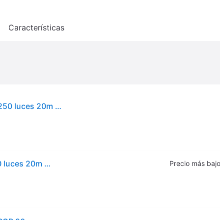
o
Características
twinkly Twinkly RGB guirnaldas de luces, negro, 250 luces 20m Twinkly, atenuable, Negro, Plástico
twinkly Twinkly RGB guirnaldas de luces, negro, 250 luces 20m Twinkly, atenuable, Negro, Plástico
Precio más baj