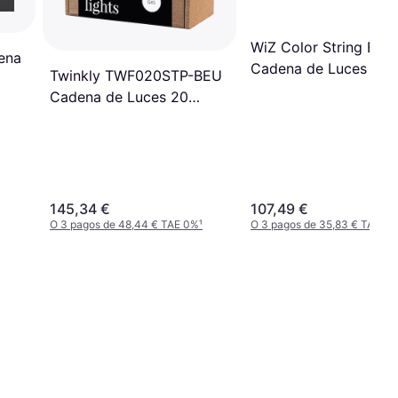
WiZ Color String EU
ena
Cadena de Luces 12
Twinkly TWF020STP-BEU
Lámparas
Cadena de Luces 20
Lámparas
145,34 €
107,49 €
O 3 pagos de 48,44 € TAE 0%
¹
O 3 pagos de 35,83 € TAE 0