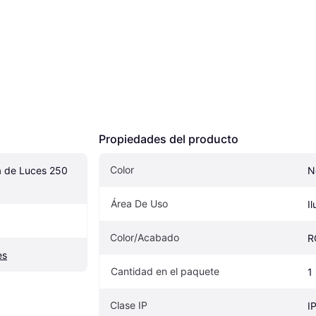
Propiedades del producto
Color
 de Luces 250 
N
Área De Uso
I
Color/Acabado
R
es
Cantidad en el paquete
1
Clase IP
I