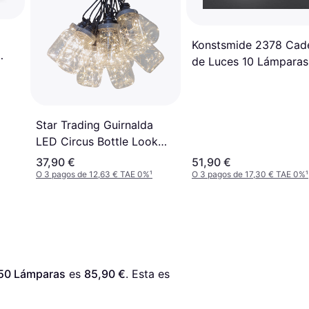
Konstsmide 2378 Cad
de Luces 10 Lámparas
Star Trading Guirnalda
LED Circus Bottle Look
Botella - Negro
37,90 €
51,90 €
Transparente Cadena de
O 3 pagos de 12,63 € TAE 0%
¹
O 3 pagos de 17,30 € TAE 0%
¹
Luces 10 Lámparas
250 Lámparas
 es 
85,90 €
. Esta es 