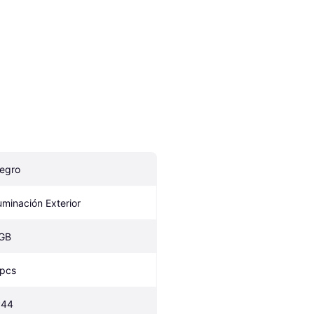
egro
luminación Exterior
GB
 pcs
P44