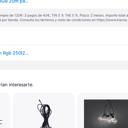
Guirnalda de luces conectadas TWINKLY 250 Leds RGB 20m para árbol de Navidad multicolor
ompra de 120€: 3 pagos de 40€, TIN 0 % TAE 0 %. Plazo: 2 meses. Importe total
a por tienda. Consulta los términos y resto de condiciones en
https://www.klarna.
Twinkly Strings Guirnalda Decorativa Wifi+bluetooth Rgb 250l20m 4.3mm Ip44
an interesarte.