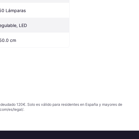
50 Lámparas
egulable, LED
50.0 cm
 adeudado 120€. Solo es válido para residentes en España y mayores de
com/es/legal/
.