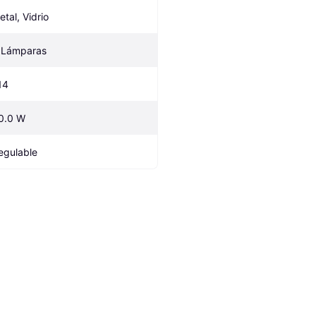
etal, Vidrio
 Lámparas
14
0.0 W
egulable