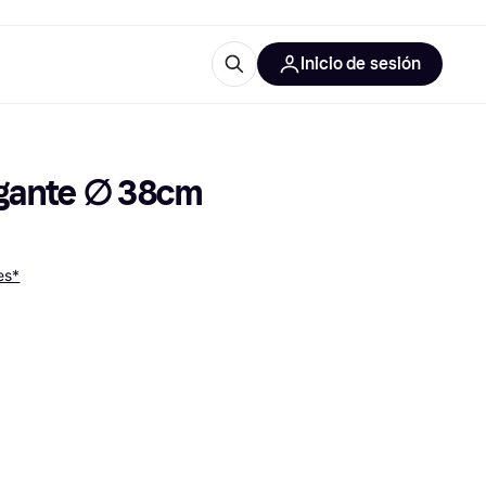
Inicio de sesión
Más información
les de oficina
Qué es Klarna?
lgante ∅ 38cm
es*
las categorías