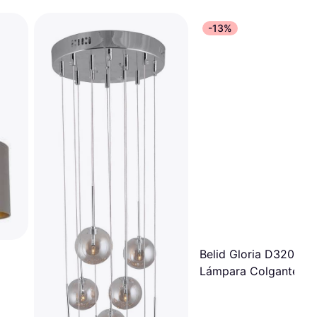
-13%
Belid Gloria D320
Lámpara Colgante ∅
32cm