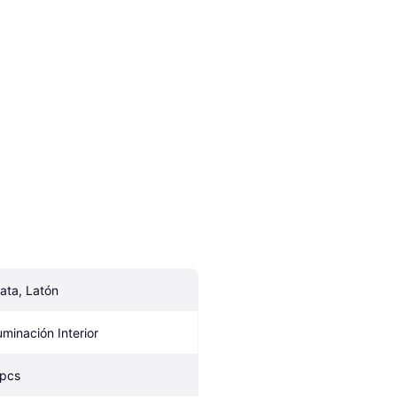
lata, Latón
luminación Interior
 pcs