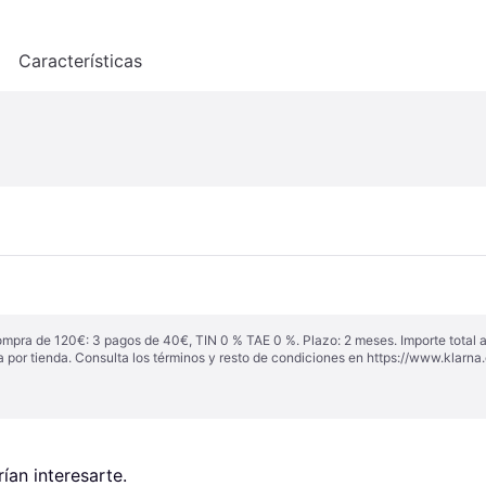
o
Características
ompra de 120€: 3 pagos de 40€, TIN 0 % TAE 0 %. Plazo: 2 meses. Importe total
a por tienda. Consulta los términos y resto de condiciones en
https://www.klarna.
an interesarte.