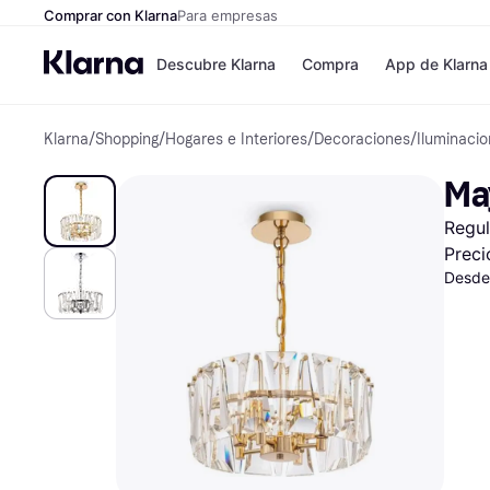
Comprar con Klarna
Para empresas
Descubre Klarna
Compra
App de Klarna
Klarna
/
Shopping
/
Hogares e Interiores
/
Decoraciones
/
Iluminaci
Formas de pag
Tiendas
Formas de pago
MediaMarkt
Ma
Paga ahora
Shein
Paga en 3 plazos
Zalando Priv
Regul
Paga en 30 días
Zara
Financiación
JD Sports
Preci
Klarna en Apple 
Desde
Directorio de tie