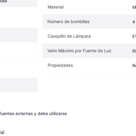
Material
M
Número de bombillas
4
Casquillo de Lámpara
E
Vatio Máximo por Fuente de Luz
6
Propiedades
R
entes externas y debe utilizarse 
uí
.