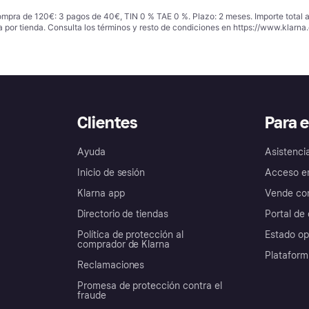
ompra de 120€: 3 pagos de 40€, TIN 0 % TAE 0 %. Plazo: 2 meses. Importe total
a por tienda. Consulta los términos y resto de condiciones en
https://www.klarna.
Clientes
Para 
Ayuda
Asistenci
Inicio de sesión
Acceso e
Klarna app
Vende con
Directorio de tiendas
Portal de 
Política de protección al
Estado op
comprador de Klarna
Plataform
Reclamaciones
Promesa de protección contra el
fraude