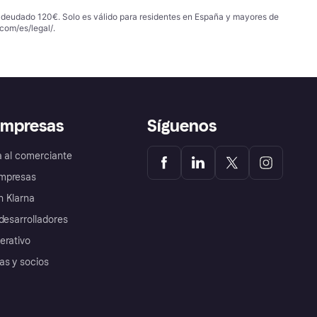
 adeudado 120€. Solo es válido para residentes en España y mayores de
com/es/legal/
.
empresas
Síguenos
a al comerciante
mpresas
 Klarna
desarrolladores
erativo
as y socios