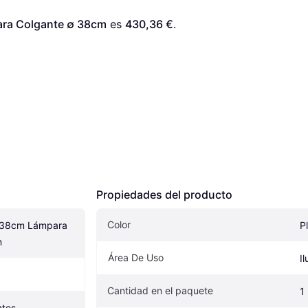
ara Colgante ∅ 38cm
 es 
430,36 €
. 
Propiedades del producto
Color
 38cm Lámpara 
P
m
Área De Uso
I
Cantidad en el paquete
1
ntes