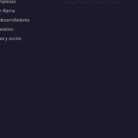
mpresas
 Klarna
desarrolladores
erativo
as y socios