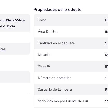
Propiedades del producto
Color
zz Black/White 
B
te ∅ 12cm
Área De Uso
I
Cantidad en el paquete
1
ntes
Material
M
Clase IP
I
Número de bombillas
1
Casquillo de Lámpara
E
Vatio Máximo por Fuente de Luz
1