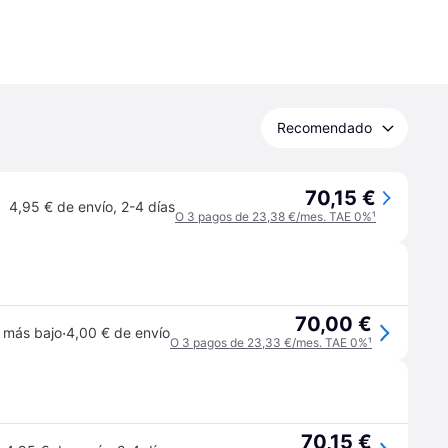
Recomendado
70,15 €
4,95 € de envío
,
2-4 días
O 3 pagos de 23,38 €/mes. TAE 0%
¹
70,00 €
·
 más bajo
4,00 € de envío
O 3 pagos de 23,33 €/mes. TAE 0%
¹
70,15 €