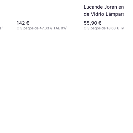
Lucande Joran en Bl
de Vidrio Lámpara
Colgante
142 €
55,90 €
%
¹
O 3 pagos de 47,33 € TAE 0%
¹
O 3 pagos de 18,63 € TAE 0%