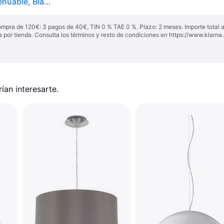
Dyberg Larsen Lámpara colgante de cristal Jazz, atenuable, Blanco / Ópalo, Salón / Comedor, Vidrio, Nórdico, Lámpara colgante
ompra de 120€: 3 pagos de 40€, TIN 0 % TAE 0 %. Plazo: 2 meses. Importe total
a por tienda. Consulta los términos y resto de condiciones en
https://www.klarna.
an interesarte.