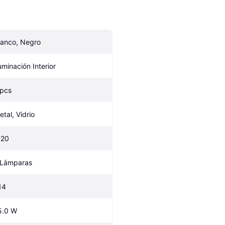
lanco, Negro
luminación Interior
 pcs
etal, Vidrio
P20
 Lámparas
14
5.0 W