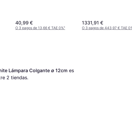
40,99 €
1331,91 €
O 3 pagos de 13,66 € TAE 0%
¹
O 3 pagos de 443,97 € TAE 0
hite Lámpara Colgante ∅ 12cm
 es 
re 
2
 tiendas.