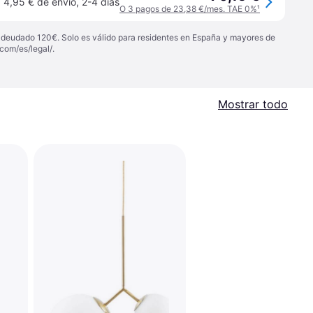
4,95 € de envío
,
2-4 días
O 3 pagos de 23,38 €/mes. TAE 0%
¹
 adeudado 120€. Solo es válido para residentes en España y mayores de
com/es/legal/
.
Mostrar todo