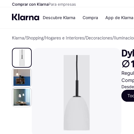
Comprar con Klarna
Para empresas
Descubre Klarna
Compra
App de Klarna
Klarna
/
Shopping
/
Hogares e Interiores
/
Decoraciones
/
Iluminaci
Tiendas
Formas de pag
Formas de pago
MediaMarkt
Dy
Paga ahora
Shein
Paga en 3 plazos
Zalando Prive
∅ 
Paga en 30 días
Zara
Financiación
JD Sports
Regul
Klarna en Apple 
Comp
Desde
Directorio de tien
To