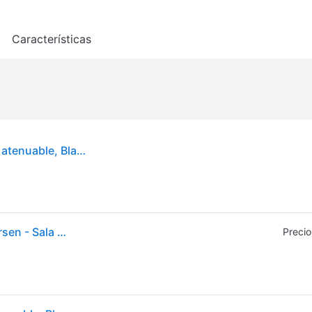
o
Características
Dyberg Larsen Lámpara colgante de cristal Jazz, atenuable, Blanco / Ópalo, Salón / Comedor, Vidrio, Nórdico, Lámpara colgante
Jazz Lámpara Colgante Ø12 Opal/Black - Dyberg Larsen - Sala de estar / salón - Escandinavo - Vidrio - Bombilla única
Precio