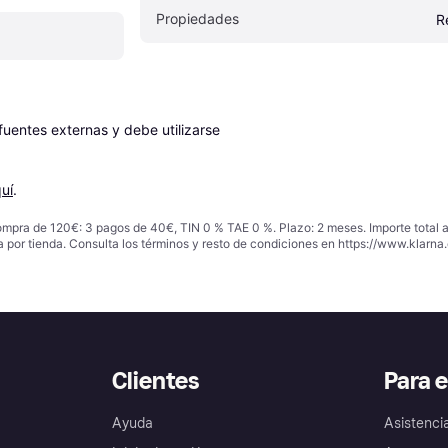
Propiedades
R
entes externas y debe utilizarse 
uí
.
ompra de 120€: 3 pagos de 40€, TIN 0 % TAE 0 %. Plazo: 2 meses. Importe total
a por tienda. Consulta los términos y resto de condiciones en
https://www.klarna.
Clientes
Para 
Ayuda
Asistenci