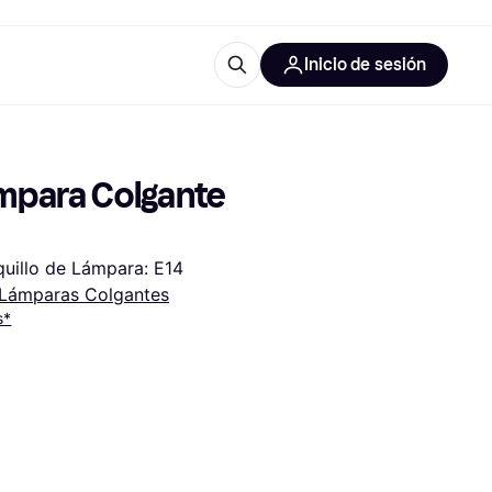
Inicio de sesión
Más información
iales de oficina
Qué es Klarna?
mpara Colgante 
squillo de Lámpara: E14
Lámparas Colgantes
s*
 las categorías