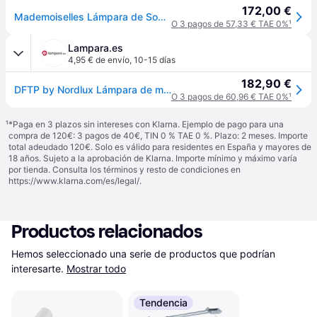
172,00 €
Mademoiselles Lámpara de Sobremesa Blanco - DFTP DFTP by Nordlux - Sala de estar / salón - Diseño - Piedra - Con pantalla
O 3 pagos de 57,33 € TAE 0%
¹
Lampara.es
4,95 € de envío
,
10-15 días
182,90 €
DFTP by Nordlux Lámpara de mesa diseño Mademoiselles, Negro, Salón / Comedor, Piedra, Diseño, Lámpara de mesa
O 3 pagos de 60,96 € TAE 0%
¹
¹
*Paga en 3 plazos sin intereses con Klarna. Ejemplo de pago para una
compra de 120€: 3 pagos de 40€, TIN 0 % TAE 0 %. Plazo: 2 meses. Importe
total adeudado 120€. Solo es válido para residentes en España y mayores de
18 años. Sujeto a la aprobación de Klarna. Importe mínimo y máximo varía
por tienda. Consulta los términos y resto de condiciones en
https://www.klarna.com/es/legal/
.
Productos relacionados
Hemos seleccionado una serie de productos que podrían 
interesarte.
Mostrar todo
Tendencia