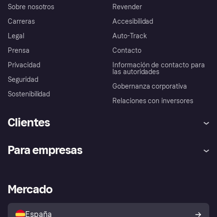
Sobre nosotros
Revender
Carreras
Accesibilidad
Legal
Auto-Track
Prensa
Contacto
Privacidad
Información de contacto para
las autoridades
Seguridad
Gobernanza corporativa
Sostenibilidad
Relaciones con inversores
Clientes
Ayuda
Promesa de protección contra
Para empresas
el fraude
Inicio de sesión
Nuestra promesa
Asistencia al comerciante
Portal de desarrolladores
Klarna app
Bienestar financiero
Acceso empresas
Estado operativo
Mercado
Directorio de tiendas
Configuración de privacidad
Vende con Klarna
Plataformas y socios
Política de protección al
comprador de Klarna
Tu derecho de desistimiento
España