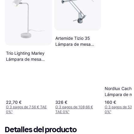
Artemide Tizio 35
Lámpara de mesa
56cm
Trio Lighting Marley
Lámpara de mesa
45cm
Nordlux Caché
Lámpara de m
49cm
22,70 €
326 €
160 €
O 3 pagos de 7,56 € TAE
O 3 pagos de 108,66 €
O 3 pagos de 53,
0%
¹
TAE 0%
¹
0%
¹
Detalles del producto