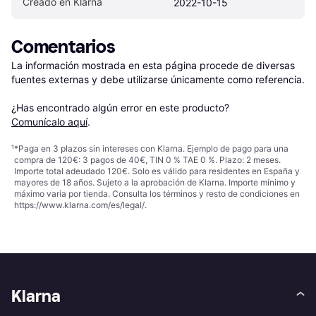
Creado en Klarna
2022-10-15
Comentarios
La información mostrada en esta página procede de diversas 
fuentes externas y debe utilizarse únicamente como referencia.

¿Has encontrado algún error en este producto? 
Comunícalo aquí
.
¹
*Paga en 3 plazos sin intereses con Klarna. Ejemplo de pago para una
compra de 120€: 3 pagos de 40€, TIN 0 % TAE 0 %. Plazo: 2 meses.
Importe total adeudado 120€. Solo es válido para residentes en España y
mayores de 18 años. Sujeto a la aprobación de Klarna. Importe mínimo y
máximo varía por tienda. Consulta los términos y resto de condiciones en
https://www.klarna.com/es/legal/
.
Klarna