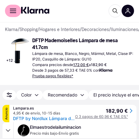
Comprar con Klarna
Para empresas
Klarna
/
Shopping
/
Hogares e Interiores
/
Decoraciones
/
Iluminaciones
DFTP Mademoiselles Lámpara de mesa 
41.7cm
Lámpara de mesa, Blanco, Negro, Mármol, Metal, Clase IP: 
IP20, Casquillo de Lámpara: GU10
+
12
Compara precios desde
172,00 €
a
182,90 €
Desde 3 pagos de 57,33 € TAE 0% con
Prueba pagos flexibles*
Color
Recomendado
El precio incluye el en
Lampara.es
Anuncio
182,90 €
4,95 € de envío
,
10-15 días
O 3 pagos de 60,96 € TAE 0%
¹
DFTP by Nordlux Lámpara de mesa diseño Mademoiselles, Blanco / Ópalo, Salón / Comedor, Piedra, Diseño, Lámpara de mesa
Elmaestrodelailuminacion
·
Precio más bajo
Envío gratis