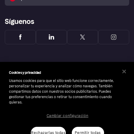
Reclamaciones
Síguenos
Cookies y privacidad
Usamos cookies para que el sitio web funcione correctamente,
personalizar tu experiencia y analizar cómo navegas. También
compartimos datos con nuestros socios publicitarios. Puedes
gestionar tus preferencias o retirar tu consentimiento cuando
quieras.
Copyright © 2005-2026 Klarna Bank AB (publ). Sede central: Stockholm, Sweden. Todos
Cambiar configuración
los derechos reservados. Klarna Bank AB (publ). Sveavägen 46, 111 34 Stockholm.
Número de empresa: 556737-0431
Aviso Sobre Cookies
Klarna.com
Rechazarlas todas
Permitir todas