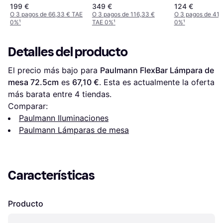
63.5cm
Lámpara de m
199 €
349 €
124 €
30.6cm
O 3 pagos de 66,33 € TAE
O 3 pagos de 116,33 €
O 3 pagos de 41,
0%
¹
TAE 0%
¹
0%
¹
Detalles del producto
El precio más bajo para 
Paulmann FlexBar Lámpara de 
mesa 72.5cm
 es 
67,10 €
. Esta es actualmente la oferta 
más barata entre 
4
 tiendas.
Comparar:
Paulmann Iluminaciones
Paulmann Lámparas de mesa
Características
Producto