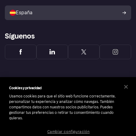
Vende con Klarna
Plataformas y socios
Política de protección al
comprador de Klarna
Tu derecho de desistimiento
España
Reclamaciones
Síguenos
Cookies y privacidad
Usamos cookies para que el sitio web funcione correctamente,
personalizar tu experiencia y analizar cómo navegas. También
compartimos datos con nuestros socios publicitarios. Puedes
gestionar tus preferencias o retirar tu consentimiento cuando
quieras.
Copyright © 2005-2026 Klarna Bank AB (publ). Sede central: Stockholm, Sweden. Todos
Cambiar configuración
los derechos reservados. Klarna Bank AB (publ). Sveavägen 46, 111 34 Stockholm.
Número de empresa: 556737-0431