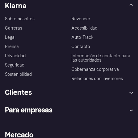
Klarna
Sobre nosotros
Revender
Carreras
Accesibilidad
Legal
Auto-Track
Prensa
Contacto
Privacidad
Información de contacto para
las autoridades
Seguridad
Gobernanza corporativa
Sostenibilidad
Relaciones con inversores
Clientes
Ayuda
Promesa de protección contra
Para empresas
el fraude
Inicio de sesión
Nuestra promesa
Asistencia al comerciante
Portal de desarrolladores
Klarna app
Bienestar financiero
Acceso empresas
Estado operativo
Mercado
Directorio de tiendas
Configuración de privacidad