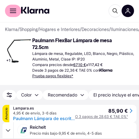
Comprar con Klarna
Para empresas
Klarna
/
Shopping
/
Hogares e Interiores
/
Decoraciones
/
Iluminaciones
Paulmann FlexBar Lámpara de mesa 
72.5cm
Lámpara de mesa, Regulable, LED, Blanco, Negro, Plástico, 
Aluminio, Metal, Clase IP: IP20
+
1
Compara precios desde
67,10 €
a
117,42 €
Desde 3 pagos de 22,36 € TAE 0% con
Prueba pagos flexibles*
Color
Recomendado
El precio incluye el en
Lampara.es
Anuncio
85,90 €
4,95 € de envío
,
3-6 días
O 3 pagos de 28,63 € TAE 0%
¹
Paulmann Lámpara de escritorio FlexBar, atenuable, Negro, Despacho / Oficina, Aluminio, Moderno, Lámpara de mesa
Reichelt
·
Precio más bajo
9,95 € de envío
,
4-5 días