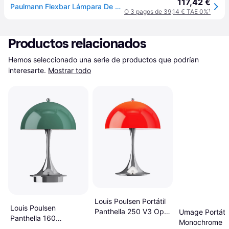
117,42 €
Paulmann Flexbar Lámpara De Escritorio Led Negra Flexible
O 3 pagos de 39,14 € TAE 0%
¹
Productos relacionados
Hemos seleccionado una serie de productos que podrían 
interesarte.
Mostrar todo
Louis Poulsen Portátil
Louis Poulsen
Panthella 250 V3 Opal
Umage Portátil
Panthella 160
Red Lámpara de mesa
Monochrome L
Lámpara de mesa