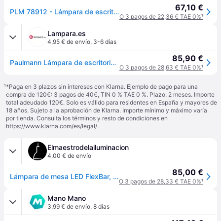
67,10 €
PLM 78912 - Lámpara de escritorio LED, 9,5 W, 700 lm, regulable, negr
O 3 pagos de 22,36 € TAE 0%
¹
Lampara.es
4,95 € de envío
,
3-6 días
85,90 €
Paulmann Lámpara de escritorio FlexBar, atenuable, Negro, Despacho / Oficina, Aluminio, Moderno, Lámpara de mesa
O 3 pagos de 28,63 € TAE 0%
¹
¹
*Paga en 3 plazos sin intereses con Klarna. Ejemplo de pago para una
compra de 120€: 3 pagos de 40€, TIN 0 % TAE 0 %. Plazo: 2 meses. Importe
total adeudado 120€. Solo es válido para residentes en España y mayores de
18 años. Sujeto a la aprobación de Klarna. Importe mínimo y máximo varía
por tienda. Consulta los términos y resto de condiciones en
https://www.klarna.com/es/legal/
.
Elmaestrodelailuminacion
4,00 € de envío
85,00 €
Lámpara de mesa LED FlexBar, negra, 36 cm, CCT - Paulmann - Oficina / espacio de trabajo - Moderno - Metal - Bombilla única
O 3 pagos de 28,33 € TAE 0%
¹
Mano Mano
3,99 € de envío
,
8 días