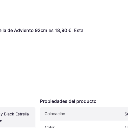
rella de Adviento 92cm
 es 
18,90 €
. Esta 
Propiedades del producto
Colocación
y Black Estrella 
S
cm
Color
N