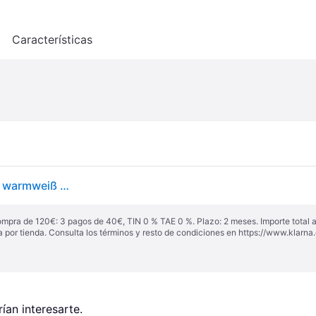
o
Características
Star Trading LED-Gartenstecker Spiky Stern 60 LED warmweiß 92 cm schwarz
ompra de 120€: 3 pagos de 40€, TIN 0 % TAE 0 %. Plazo: 2 meses. Importe total
a por tienda. Consulta los términos y resto de condiciones en
https://www.klarna.
an interesarte.