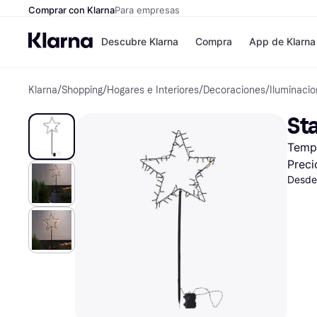
Comprar con Klarna
Para empresas
Descubre Klarna
Compra
App de Klarna
Klarna
/
Shopping
/
Hogares e Interiores
/
Decoraciones
/
Iluminaci
Formas de pag
Tiendas
Formas de pago
MediaMarkt
Sta
Paga ahora
Shein
Paga en 3 plazos
Zalando Priv
Tempo
Paga en 30 días
Zara
Financiación
JD Sports
Preci
Klarna en Apple 
Desde
Directorio de tie