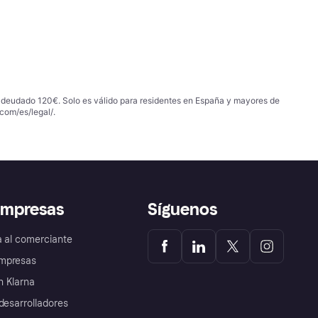
 adeudado 120€. Solo es válido para residentes en España y mayores de
com/es/legal/
.
empresas
Síguenos
a al comerciante
mpresas
 Klarna
desarrolladores