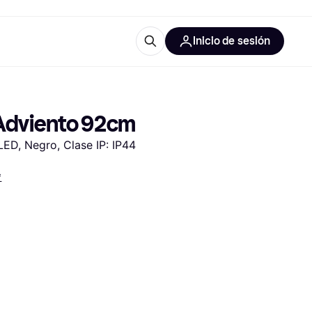
Inicio de sesión
Más información
les de oficina
Qué es Klarna?
e Adviento 92cm
LED, Negro, Clase IP: IP44
*
las categorías