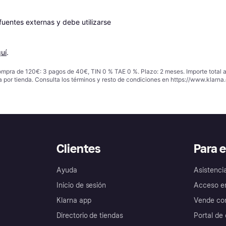
entes externas y debe utilizarse 
uí
.
ompra de 120€: 3 pagos de 40€, TIN 0 % TAE 0 %. Plazo: 2 meses. Importe total
a por tienda. Consulta los términos y resto de condiciones en
https://www.klarna.
Clientes
Para 
Ayuda
Asistenci
Inicio de sesión
Acceso e
Klarna app
Vende con
Directorio de tiendas
Portal de 