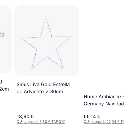
d
Sirius Liva Gold Estrella
72cm
de Adviento ∅ 30cm
Home Ambiance Ecd
Germany Navidad 38
Estrella de Adviento
18,90 €
66,14 €
¹
O 3 pagos de 6,30 € TAE 0%
¹
O 3 pagos de 22,04 € TAE 0