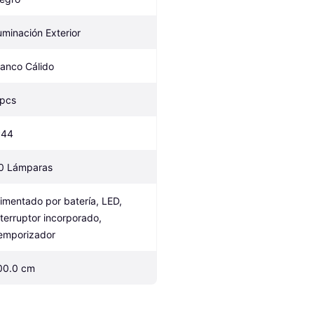
luminación Exterior
lanco Cálido
 pcs
P44
0 Lámparas
limentado por batería, LED, 
nterruptor incorporado, 
emporizador
00.0 cm