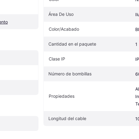
Área De Uso
I
ento
Color/Acabado
B
Cantidad en el paquete
1
Clase IP
I
Número de bombillas
6
A
Propiedades
I
T
Longitud del cable
1