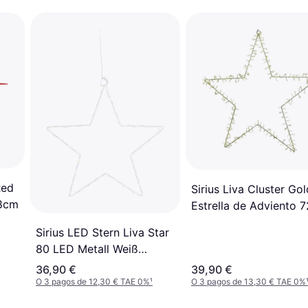
Red
Sirius Liva Cluster Gol
58cm
Estrella de Adviento 
Sirius LED Stern Liva Star
80 LED Metall Weiß
Estrella de Adviento
36,90 €
39,90 €
O 3 pagos de 12,30 € TAE 0%
¹
O 3 pagos de 13,30 € TAE 0%