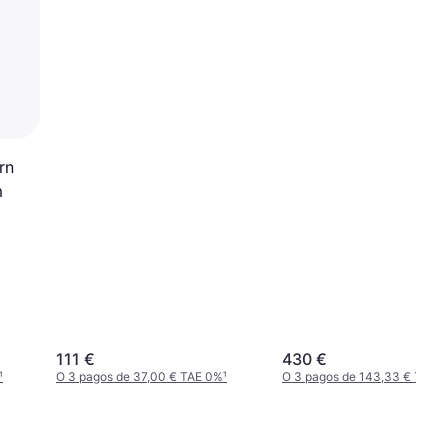
rn
m
111 €
430 €
¹
O 3 pagos de 37,00 € TAE 0%
¹
O 3 pagos de 143,33 € TAE 