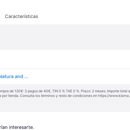
o
Características
HOMCOM Modern 3 Tier Floor Lamp with Shelves - Natura and Acrylic - Yellow
ompra de 120€: 3 pagos de 40€, TIN 0 % TAE 0 %. Plazo: 2 meses. Importe total
a por tienda. Consulta los términos y resto de condiciones en
https://www.klarna.
an interesarte.