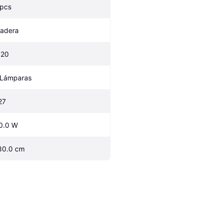
 pcs
adera
P20
 Lámparas
27
0.0 W
80.0 cm