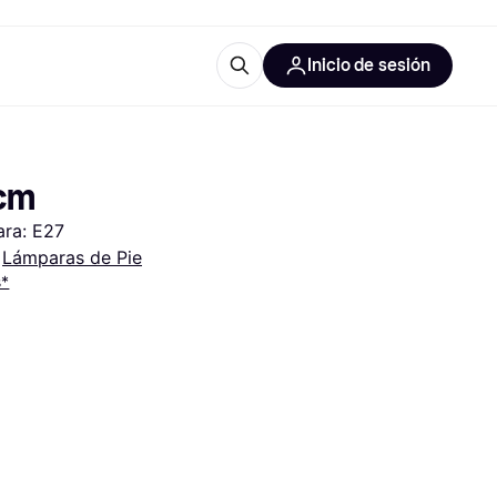
Inicio de sesión
Más información
les de oficina
Qué es Klarna?
0cm
ara: E27
 
Lámparas de Pie
s*
las categorías