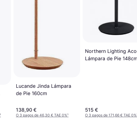
Northern Lighting Aco
Lámpara de Pie 148c
Lucande Jinda Lámpara
k
de Pie 160cm
138,90 €
515 €
¹
O 3 pagos de 46,30 € TAE 0%
¹
O 3 pagos de 171,66 € TAE 0%