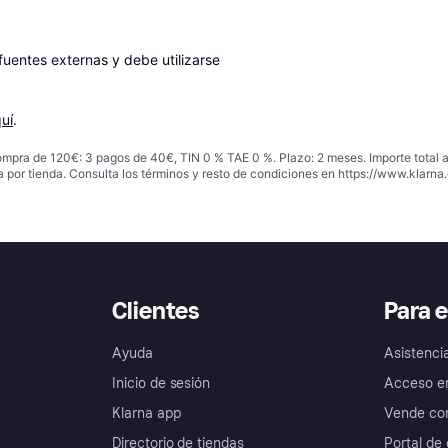
entes externas y debe utilizarse 
uí
.
ompra de 120€: 3 pagos de 40€, TIN 0 % TAE 0 %. Plazo: 2 meses. Importe total
a por tienda. Consulta los términos y resto de condiciones en
https://www.klarna.
Clientes
Para 
Ayuda
Asistenci
Inicio de sesión
Acceso e
Klarna app
Vende con
Directorio de tiendas
Portal de 