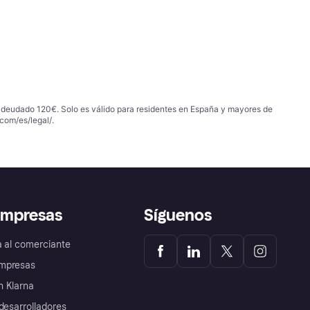
 adeudado 120€. Solo es válido para residentes en España y mayores de
com/es/legal/
.
empresas
Síguenos
a al comerciante
mpresas
 Klarna
desarrolladores