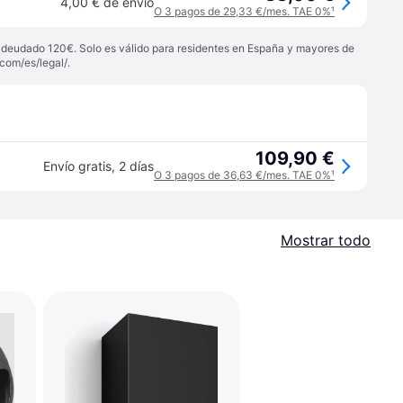
4,00 € de envío
O 3 pagos de 29,33 €/mes. TAE 0%
¹
 adeudado 120€. Solo es válido para residentes en España y mayores de
com/es/legal/
.
109,90 €
Envío gratis
,
2 días
O 3 pagos de 36,63 €/mes. TAE 0%
¹
Mostrar todo