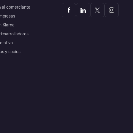
a al comerciante
mpresas
 Klarna
desarrolladores
erativo
as y socios