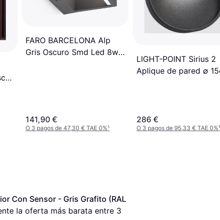
FARO BARCELONA Alp
Gris Oscuro Smd Led 8w
LIGHT-POINT Sirius 2
3000k 74450 Aplique de
Aplique de pared ∅ 1
pared
sch
141,90 €
286 €
O 3 pagos de 47,30 € TAE 0%
¹
O 3 pagos de 95,33 € TAE 0%
or Con Sensor - Gris Grafito (RAL 
ente la oferta más barata entre 
3