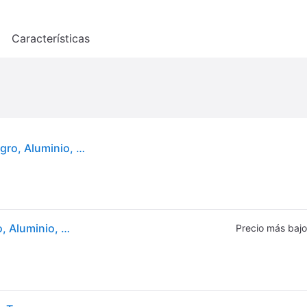
o
Características
Aplique de exterior con sensor Advik Arcchio, Negro, Aluminio, Moderno
Aplique de exterior con sensor Advik Arcchio, Negro, Aluminio, Moderno
Precio más bajo