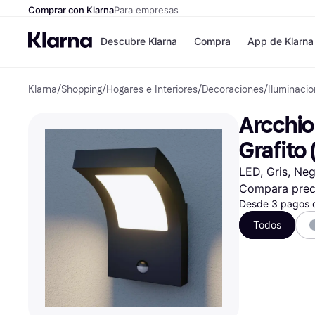
Comprar con Klarna
Para empresas
Descubre Klarna
Compra
App de Klarna
Klarna
/
Shopping
/
Hogares e Interiores
/
Decoraciones
/
Iluminaci
Formas de pag
Tiendas
Formas de pago
MediaMarkt
Arcchio 
Paga ahora
Shein
Paga en 3 plazos
Zalando Priv
Grafito
Paga en 30 días
Zara
Financiación
JD Sports
LED, Gris, Neg
Klarna en Apple 
Compara prec
Desde 3 pagos 
Directorio de tie
Todos