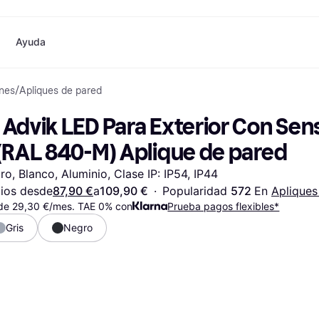
Ayuda
ones
/
Apliques de pared
o
Compras y recompensas
Compra y compara precios
Banca
Móvil
Fotografías
Materia
Cashback
Rebajas
Tarjeta Klarna
Juegos y Entretenimiento
eSIM internacional
¿
Advik LED Para Exterior Con Senso
Directorio de tiendas
Belleza
Saldo
Teléfonos & Wearables
e
Suscripciones
Ropa
Cuentas de ahorro
Niños y Familia
 (RAL 840-M) Aplique de pared
Invita a un amigo
Juguetes
Cuenta Flex
Transportes Motorizados
Hogares e Interiores
Depósito a plazo fijo
Jardín y Patio
ro, Blanco, Aluminio, Clase IP: IP54, IP44
Pay
Audio y Video
Electrodomésticos de
ios desde
87,90 €
a
109,90 €
·
Popularidad 
572 
En 
Apliques
Deportes y Aire libre
Cocina
de 29,30 €/mes. TAE 0% con
Informática
Prueba pagos flexibles*
Electrodomésticos
ndas
Hazlo tú mismo
Libros, Películas y Música
Todas 
Gris
Negro