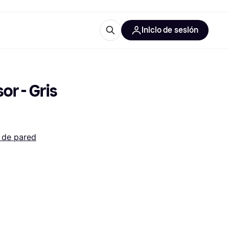
Inicio de sesión
Más información
les de oficina
Qué es Klarna?
r - Gris 
 de pared
las categorías