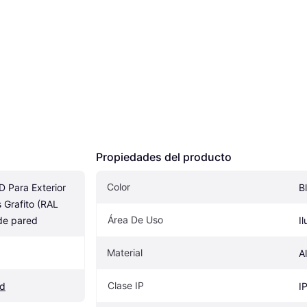
Propiedades del producto
Color
 Para Exterior 
B
 Grafito (RAL 
Área De Uso
de pared
I
Material
A
Clase IP
ed
I