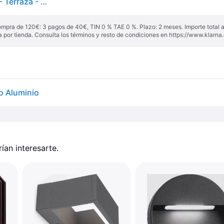
Advik Aplique Exterior w/Sensor Graphite - Arcchio - Terraza - Moderno - Aluminio - Bombilla única
ompra de 120€: 3 pagos de 40€, TIN 0 % TAE 0 %. Plazo: 2 meses. Importe total
a por tienda. Consulta los términos y resto de condiciones en
https://www.klarna.
ro Aluminio
an interesarte.