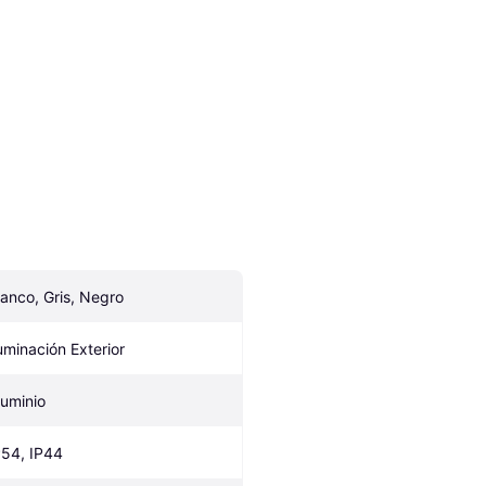
lanco, Gris, Negro
luminación Exterior
luminio
P54, IP44