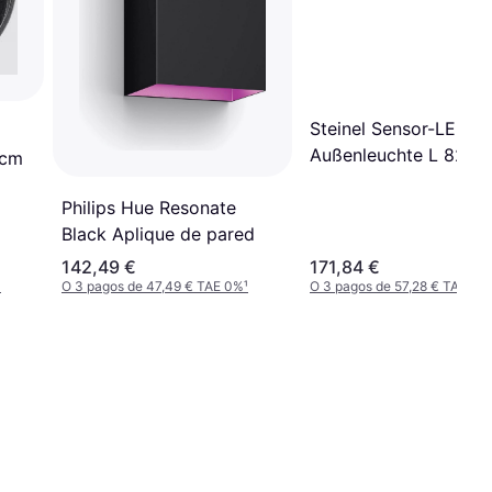
Steinel Sensor-LED-
Außenleuchte L 820 
5cm
ANT 3000K 065713
Aplique de pared
Philips Hue Resonate
Black Aplique de pared
142,49 €
171,84 €
¹
O 3 pagos de 47,49 € TAE 0%
¹
O 3 pagos de 57,28 € TAE 0%