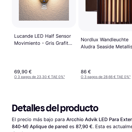
Lucande LED Half Sensor
Nordlux Wandleuchte
Movimiento - Gris Grafito,
Aludra Seaside Metalli
Blanco Aplique de pared
Braun Alu IP54 E27
Aplique de pared
69,90 €
86 €
O 3 pagos de 23,30 € TAE 0%
¹
O 3 pagos de 28,66 € TAE 0%
¹
Detalles del producto
El precio más bajo para 
Arcchio Advik LED Para Exteri
840-M) Aplique de pared
 es 
87,90 €
. Esta es actualm