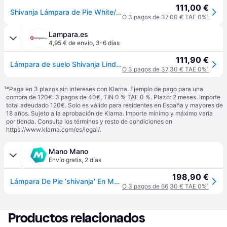
111,00 €
Shivanja Lámpara de Pie White/Ash - Lindby - Oficina / espacio de trabajo - Moderno - Madera - Bombilla única
O 3 pagos de 37,00 € TAE 0%
¹
Lampara.es
4,95 € de envío
,
3-6 días
111,90 €
Lámpara de suelo Shivanja Lindby, Madera clara, Despacho / Oficina, Madera, Moderno, Lámpara de pie
O 3 pagos de 37,30 € TAE 0%
¹
¹
*Paga en 3 plazos sin intereses con Klarna. Ejemplo de pago para una
compra de 120€: 3 pagos de 40€, TIN 0 % TAE 0 %. Plazo: 2 meses. Importe
total adeudado 120€. Solo es válido para residentes en España y mayores de
18 años. Sujeto a la aprobación de Klarna. Importe mínimo y máximo varía
por tienda. Consulta los términos y resto de condiciones en
https://www.klarna.com/es/legal/
.
Mano Mano
Envío gratis
,
2 días
198,90 €
Lámpara De Pie 'shivanja' En Marrón Madera - Lindby
O 3 pagos de 66,30 € TAE 0%
¹
Productos relacionados