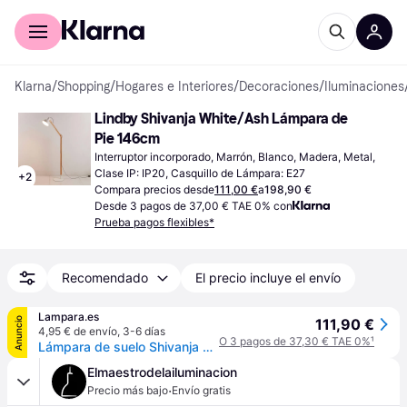
Comprar con Klarna
Para empresas
Klarna
/
Shopping
/
Hogares e Interiores
/
Decoraciones
/
Iluminaciones
Lindby Shivanja White/Ash Lámpara de 
Pie 146cm
Interruptor incorporado, Marrón, Blanco, Madera, Metal, 
Clase IP: IP20, Casquillo de Lámpara: E27
+
2
Compara precios desde
111,00 €
a
198,90 €
Desde 3 pagos de 37,00 € TAE 0% con
Prueba pagos flexibles*
Recomendado
El precio incluye el envío
Lampara.es
Anuncio
111,90 €
4,95 € de envío
,
3-6 días
O 3 pagos de 37,30 € TAE 0%
¹
Lámpara de suelo Shivanja Lindby, Madera clara, Despacho / Oficina, Madera, Moderno, Lámpara de pie
Elmaestrodelailuminacion
·
Precio más bajo
Envío gratis