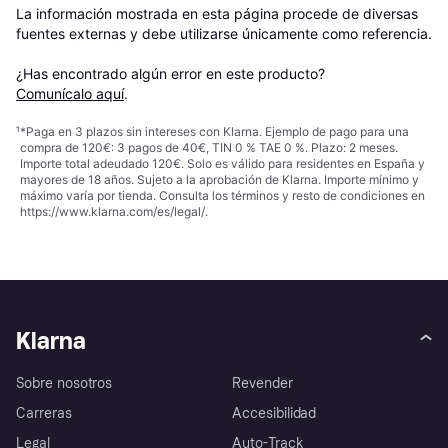
La información mostrada en esta página procede de diversas 
fuentes externas y debe utilizarse únicamente como referencia.

¿Has encontrado algún error en este producto? 
Comunícalo aquí
.
¹
*Paga en 3 plazos sin intereses con Klarna. Ejemplo de pago para una
compra de 120€: 3 pagos de 40€, TIN 0 % TAE 0 %. Plazo: 2 meses.
Importe total adeudado 120€. Solo es válido para residentes en España y
mayores de 18 años. Sujeto a la aprobación de Klarna. Importe mínimo y
máximo varía por tienda. Consulta los términos y resto de condiciones en
https://www.klarna.com/es/legal/
.
Klarna
Sobre nosotros
Revender
Carreras
Accesibilidad
Legal
Auto-Track