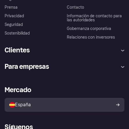
Prensa
Contacto
Privacidad
Información de contacto para
las autoridades
Seguridad
Gobernanza corporativa
Sostenibilidad
Relaciones con inversores
Clientes
Ayuda
Promesa de protección contra
Para empresas
el fraude
Inicio de sesión
Nuestra promesa
Asistencia al comerciante
Portal de desarrolladores
Klarna app
Bienestar financiero
Acceso empresas
Estado operativo
Mercado
Directorio de tiendas
Configuración de privacidad
Vende con Klarna
Plataformas y socios
Política de protección al
comprador de Klarna
Tu derecho de desistimiento
España
Reclamaciones
Síguenos