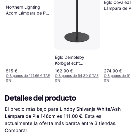
Eglo Covaleda
Northern Lighting
Lámpara de Pi
Acorn Lámpara de Pie
164cm
148cm
Eglo Dembleby
Korbgeflecht
Stehleuchte Natur E27
515 €
162,90 €
274,90 €
32x150 cm Mit
O 3 pagos de 171,66 € TAE
O 3 pagos de 54,30 € TAE
O 3 pagos de 91,
0%
¹
0%
¹
0%
¹
Fußtrittschalter
Lámpara de Pie
150cm
Detalles del producto
El precio más bajo para 
Lindby Shivanja White/Ash 
Lámpara de Pie 146cm
 es 
111,00 €
. Esta es 
actualmente la oferta más barata entre 
3
 tiendas.
Comparar: