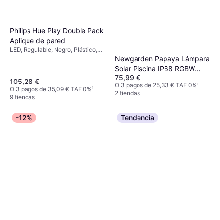
Philips Hue Play Double Pack
Aplique de pared
LED, Regulable, Negro, Plástico,
Clase IP: IP20
Newgarden Papaya Lámpara
Solar Piscina IP68 RGBW
75,99 €
Blanco Aplique de pared
105,28 €
O 3 pagos de 25,33 € TAE 0%
¹
O 3 pagos de 35,09 € TAE 0%
¹
2 tiendas
9 tiendas
-12%
Tendencia
Hay Rice Paper White