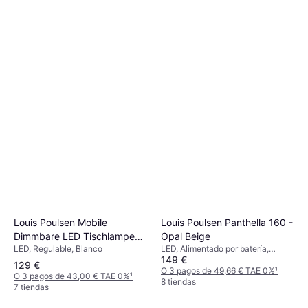
Louis Poulsen Mobile
Louis Poulsen Panthella 160 -
Dimmbare LED Tischlampe
Opal Beige
LED, Regulable, Blanco
LED, Alimentado por batería,
Panthella 160
149 €
Beige, Plástico, Clase IP: IP44
129 €
O 3 pagos de 49,66 € TAE 0%
¹
O 3 pagos de 43,00 € TAE 0%
¹
8 tiendas
7 tiendas