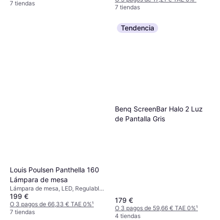
7 tiendas
7 tiendas
Tendencia
Benq ScreenBar Halo 2 Luz
de Pantalla Gris
Louis Poulsen Panthella 160
Lámpara de mesa
Lámpara de mesa, LED, Regulable,
199 €
Plata, Cromo, Blanco, Verde,
179 €
Multicolor, Plástico, Aluminio,
O 3 pagos de 66,33 € TAE 0%
¹
O 3 pagos de 59,66 € TAE 0%
¹
Metal, Vidrio, Clase IP: IP20, IP44
7 tiendas
4 tiendas