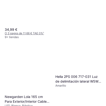
34,99 €
O 3 pagos de 11,66 € TAE 0%
¹
9+ tiendas
Paulmann 93764 Iluminación
de Suelo 55cm
Hella 2PS 006 717-031 Luz
LED, Celdas solares, Transparente,
30,49 €
Plata, Blanco, Acero inoxidable,
de delimitación lateral W5W
Acero, Clase IP: IP44
O 3 pagos de 10,16 € TAE 0%
¹
Amarillo
derecha, izquierda 12
3 tiendas
Conexión roscada, montaje
exterior Persiana
Newgarden Lola 165 cm
Para Exterior/Interior Cable
LED, Blanco, Plástico