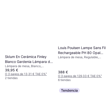
Louis Poulsen Lampe Sans Fil
Rechargeable PH 80 Opal
Sklum En Cerámica Finley
Lámpara de mesa, Regulable,
Blanc Lámpara de mesa
Blanco, Vidrio, Aluminio, Plástico,
Blanco Gardenia Lámpara de
Clase IP: IP44
Lámpara de mesa, Blanco,
mesa
39,95 €
Cerámica, Casquillo de Lámpara:
388 €
E27
O 3 pagos de 13,31 € TAE 0%
¹
O 3 pagos de 129,33 € TAE 0%
¹
2 tiendas
6 tiendas
Tendencia