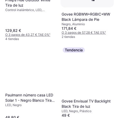
Tira de luz
Control inalámbrico, LED,
Govee RGBWW+RGBIC+WW
Regulable, Blanco, Plástico, Clase
IP: IP67
Black Lámpara de Pie
Negro, Aluminio
171,84 €
129,82 €
O 3 pagos de 57,28 € TAE 0%
¹
O 3 pagos de 43,27 € TAE 0%
¹
2 tiendas
4 tiendas
Tendencia
Paulmann número casa LED
Solar 1 - Negro Blanco Tira
Govee Envisual TV Backlight
LED, Negro
de luz
Black Tira de luz
LED, Negro, Plástico
49 €
48,80 €