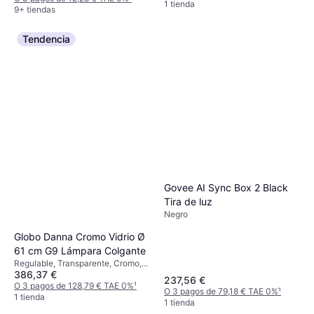
1 tienda
9+ tiendas
Tendencia
Govee AI Sync Box 2 Black
Tira de luz
Negro
Globo Danna Cromo Vidrio Ø
61 cm G9 Lámpara Colgante
Regulable, Transparente, Cromo,
386,37 €
Gris, Plata, Multicolor, Metal,
237,56 €
Hierro
O 3 pagos de 128,79 € TAE 0%
¹
O 3 pagos de 79,18 € TAE 0%
¹
1 tienda
1 tienda