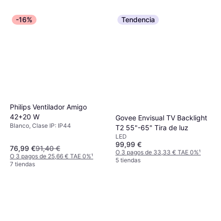
-16%
Tendencia
Philips Ventilador Amigo
42+20 W
Govee Envisual TV Backlight
Blanco, Clase IP: IP44
T2 55"-65" Tira de luz
LED
99,99 €
76,99 €
91,40 €
O 3 pagos de 33,33 € TAE 0%
¹
O 3 pagos de 25,66 € TAE 0%
¹
5 tiendas
7 tiendas