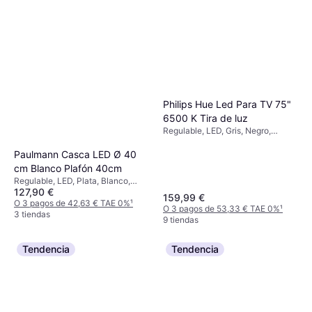
Philips Hue Led Para TV 75"
6500 K Tira de luz
Regulable, LED, Gris, Negro,
Plástico, Clase IP: IP20
Paulmann Casca LED Ø 40
cm Blanco Plafón 40cm
Regulable, LED, Plata, Blanco,
127,90 €
Negro, Metal, Clase IP: IP20
159,99 €
O 3 pagos de 42,63 € TAE 0%
¹
O 3 pagos de 53,33 € TAE 0%
¹
3 tiendas
9 tiendas
Tendencia
Tendencia