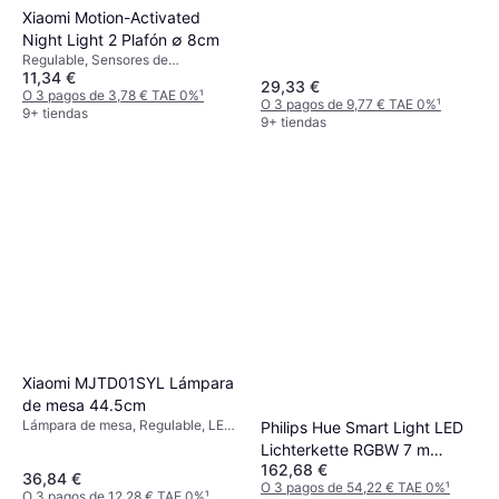
Multicolor, Clase IP: IP20
Xiaomi Motion-Activated
Night Light 2 Plafón ∅ 8cm
Regulable, Sensores de
11,34 €
movimiento, Blanco, Plástico
29,33 €
O 3 pagos de 3,78 € TAE 0%
¹
O 3 pagos de 9,77 € TAE 0%
¹
9+ tiendas
9+ tiendas
Xiaomi MJTD01SYL Lámpara
de mesa 44.5cm
Lámpara de mesa, Regulable, LED,
Philips Hue Smart Light LED
Control inalámbrico, Blanco
Lichterkette RGBW 7 m
162,68 €
Cadena de Luces
36,84 €
O 3 pagos de 54,22 € TAE 0%
¹
O 3 pagos de 12,28 € TAE 0%
¹