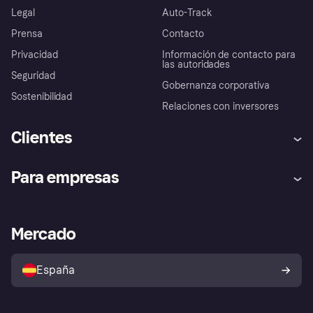
Legal
Auto-Track
Prensa
Contacto
Privacidad
Información de contacto para
las autoridades
Seguridad
Gobernanza corporativa
Sostenibilidad
Relaciones con inversores
Clientes
Ayuda
Promesa de protección contra
Para empresas
el fraude
Inicio de sesión
Nuestra promesa
Asistencia al comerciante
Portal de desarrolladores
Klarna app
Bienestar financiero
Acceso empresas
Estado operativo
Mercado
Directorio de tiendas
Configuración de privacidad
Vende con Klarna
Plataformas y socios
Política de protección al
comprador de Klarna
Tu derecho de desistimiento
España
Reclamaciones