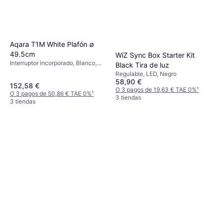
Aqara T1M White Plafón ∅
49.5cm
WiZ Sync Box Starter Kit
Interruptor incorporado, Blanco,
Black Tira de luz
Clase IP: IP20
Regulable, LED, Negro
58,90 €
152,58 €
O 3 pagos de 19,63 € TAE 0%
¹
O 3 pagos de 50,86 € TAE 0%
¹
3 tiendas
3 tiendas