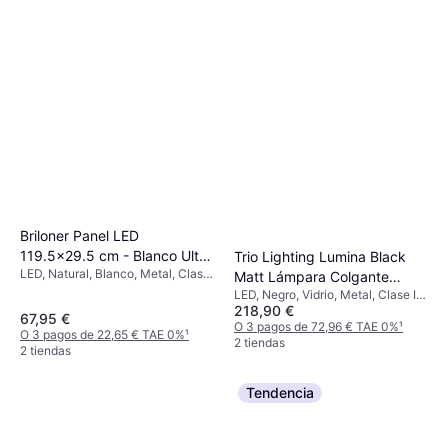
Briloner Panel LED
119.5x29.5 cm - Blanco Ultra
Trio Lighting Lumina Black
LED, Natural, Blanco, Metal, Clase
Plano Plafón
Matt Lámpara Colgante
IP: IP20
LED, Negro, Vidrio, Metal, Clase IP:
93cm
218,90 €
IP20, Casquillo de Lámpara: E14
67,95 €
O 3 pagos de 72,96 € TAE 0%
¹
O 3 pagos de 22,65 € TAE 0%
¹
2 tiendas
2 tiendas
Tendencia