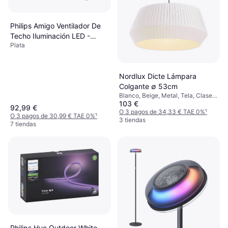
Philips Amigo Ventilador De
Techo Iluminación LED -
Plata
Blanco
Nordlux Dicte Lámpara
Colgante ∅ 53cm
Blanco, Beige, Metal, Tela, Clase
103 €
IP: IP20, Casquillo de Lámpara:
92,99 €
E27
O 3 pagos de 34,33 € TAE 0%
¹
O 3 pagos de 30,99 € TAE 0%
¹
3 tiendas
7 tiendas
Philips Hue Outdoor White