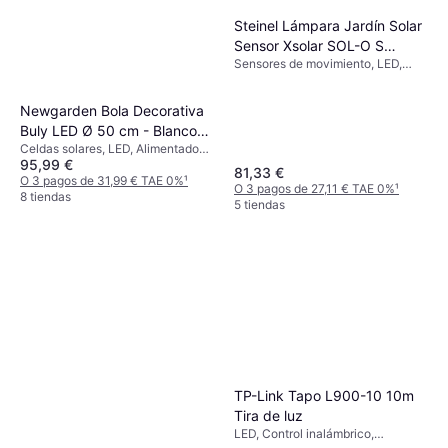
Steinel Lámpara Jardín Solar
Sensor Xsolar SOL-O S
Sensores de movimiento, LED,
Antracita 052959 Aplique de
Celdas solares, Gris, Blanco, Clase
pared
IP: IP44
Newgarden Bola Decorativa
Buly LED Ø 50 cm - Blanco
Celdas solares, LED, Alimentado
Iluminación de Suelo
95,99 €
por batería, Transparente, Blanco,
81,33 €
Plástico
O 3 pagos de 31,99 € TAE 0%
¹
O 3 pagos de 27,11 € TAE 0%
¹
8 tiendas
5 tiendas
TP-Link Tapo L900-10 10m
Tira de luz
LED, Control inalámbrico,