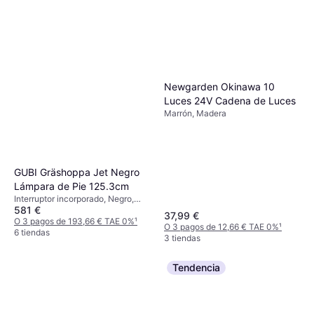
Newgarden Okinawa 10
Luces 24V Cadena de Luces
Marrón, Madera
GUBI Gräshoppa Jet Negro
Lámpara de Pie 125.3cm
Interruptor incorporado, Negro,
581 €
Latón, Acero, Clase IP: IP20,
37,99 €
Casquillo de Lámpara: E14
O 3 pagos de 193,66 € TAE 0%
¹
O 3 pagos de 12,66 € TAE 0%
¹
6 tiendas
3 tiendas
Tendencia