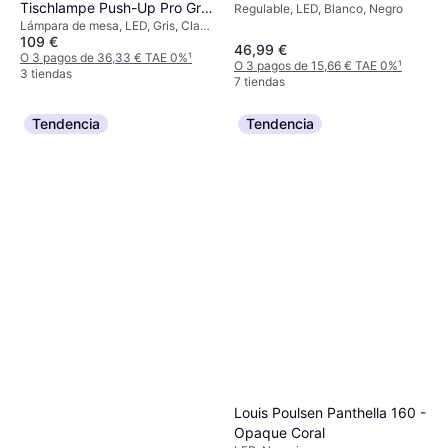
Tischlampe Push-Up Pro Gris
Regulable, LED, Blanco, Negro
Lámpara de mesa, LED, Gris, Clase
Oscuro Lámpara de mesa
109 €
IP: IP20
46,99 €
O 3 pagos de 36,33 € TAE 0%
¹
O 3 pagos de 15,66 € TAE 0%
¹
3 tiendas
7 tiendas
Tendencia
Tendencia
Louis Poulsen Panthella 160 -
Opaque Coral