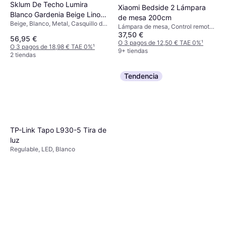
Sklum De Techo Lumira
Xiaomi Bedside 2 Lámpara
Blanco Gardenia Beige Lino
de mesa 200cm
Beige, Blanco, Metal, Casquillo de
Ø55 Cm Lámpara Colgante
Lámpara de mesa, Control remoto,
Lámpara: E27
37,50 €
Blanco
56,95 €
O 3 pagos de 12,50 € TAE 0%
¹
O 3 pagos de 18,98 € TAE 0%
¹
9+ tiendas
2 tiendas
Tendencia
TP-Link Tapo L930-5 Tira de
luz
Regulable, LED, Blanco