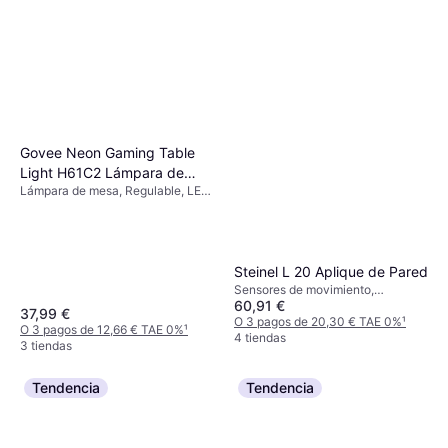
Govee Neon Gaming Table
Light H61C2 Lámpara de
Lámpara de mesa, Regulable, LED,
mesa
Multicolor, Negro, Blanco
Steinel L 20 Aplique de Pared
Sensores de movimiento,
60,91 €
Regulable, Rojo, Gris, Plata,
37,99 €
Blanco, Negro, Aluminio, Acero
O 3 pagos de 20,30 € TAE 0%
¹
O 3 pagos de 12,66 € TAE 0%
¹
Inoxidable, Acero inoxidable,
4 tiendas
3 tiendas
Plástico, Aluminio, Acero, Clase IP:
IP20, IP67, IP44, Casquillo de
Lámpara: E27
Tendencia
Tendencia