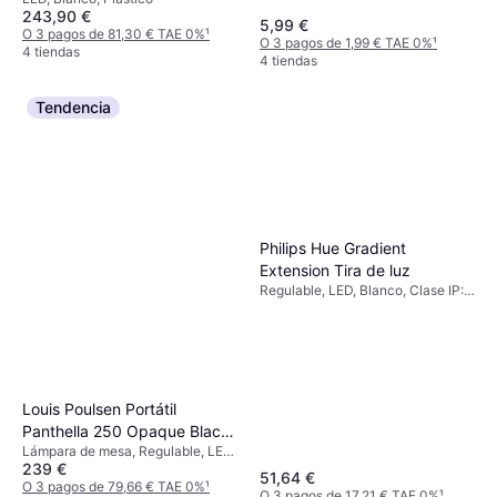
Lámpara de Pie
243,90 €
5,99 €
O 3 pagos de 81,30 € TAE 0%
¹
O 3 pagos de 1,99 € TAE 0%
¹
4 tiendas
4 tiendas
Tendencia
Philips Hue Gradient
Extension Tira de luz
Regulable, LED, Blanco, Clase IP:
IP20
Louis Poulsen Portátil
Panthella 250 Opaque Black
Lámpara de mesa, Regulable, LED,
Lámpara de mesa
239 €
Negro
51,64 €
O 3 pagos de 79,66 € TAE 0%
¹
O 3 pagos de 17,21 € TAE 0%
¹