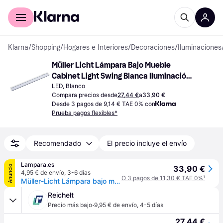
Comprar con Klarna
Para empresas
Klarna
/
Shopping
/
Hogares e Interiores
/
Decoraciones
/
Iluminaciones
Müller Licht Lámpara Bajo Mueble 
Cabinet Light Swing Blanca Iluminación 
de banco
LED, Blanco
Compara precios desde
27,44 €
a
33,90 €
Desde 3 pagos de 9,14 € TAE 0% con
Prueba pagos flexibles*
Recomendado
El precio incluye el envío
Lampara.es
Anuncio
33,90 €
4,95 € de envío
,
3-6 días
O 3 pagos de 11,30 € TAE 0%
¹
Müller-Licht Lámpara bajo mueble Cabinet Light Swing blanca, Blanco / Ópalo, Cocina, Aluminio, Moderno, Lámparas bajo armario
Reichelt
·
Precio más bajo
9,95 € de envío
,
4-5 días
27,44 €