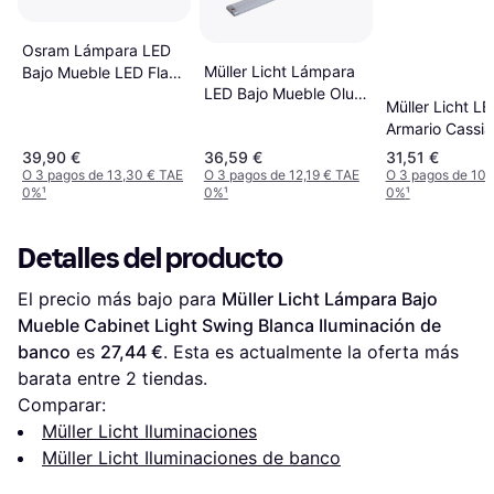
Osram Lámpara LED
Müller Licht Lámpara
Bajo Mueble LED Flat
LED Bajo Mueble Olus
12 W 52.7 cm Blanco
Müller Licht LE
Sensor 50 - Plata
Cálido Iluminación de
Armario Cassia
Blanco Iluminación de
banco
Switch Tone 50
39,90 €
36,59 €
31,51 €
banco
Blanco Ilumina
O 3 pagos de 13,30 € TAE
O 3 pagos de 12,19 € TAE
O 3 pagos de 10,
0%
¹
0%
¹
0%
¹
banco
Detalles del producto
El precio más bajo para 
Müller Licht Lámpara Bajo 
Mueble Cabinet Light Swing Blanca Iluminación de 
banco
 es 
27,44 €
. Esta es actualmente la oferta más 
barata entre 
2
 tiendas.
Comparar:
Müller Licht Iluminaciones
Müller Licht Iluminaciones de banco