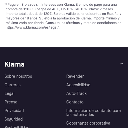
¹
*Paga en 3 plazos sin intereses con Klarna. Ejemplo de pago para una
compra de 120€: 3 pagos de 40€, TIN 0 % TAE 0 %. Plazo: 2 meses.
Importe total adeudado 120€. Solo es válido para residentes en España y
mayores de 18 años. Sujeto a la aprobación de Klarna. Importe mínimo y
máximo varía por tienda. Consulta los términos y resto de condiciones en
https://www.klarna.com/es/legal/
.
Klarna
Sobre nosotros
Revender
Carreras
Accesibilidad
Legal
Auto-Track
Prensa
Contacto
Privacidad
Información de contacto para
las autoridades
Seguridad
Gobernanza corporativa
Sostenibilidad