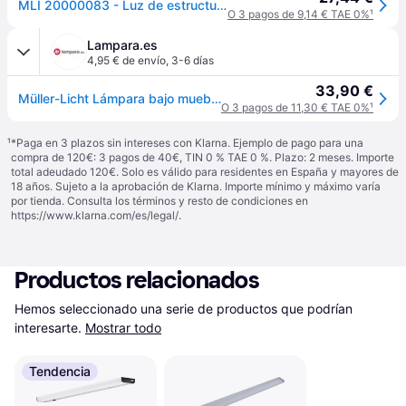
MLI 20000083 - Luz de estructura inferior, 10 W, 580 lm, 3000 K, lineal, IP20
O 3 pagos de 9,14 € TAE 0%
¹
Lampara.es
4,95 € de envío
,
3-6 días
33,90 €
Müller-Licht Lámpara bajo mueble Cabinet Light Swing blanca, Blanco / Ópalo, Cocina, Aluminio, Moderno, Lámparas bajo armario
O 3 pagos de 11,30 € TAE 0%
¹
¹
*Paga en 3 plazos sin intereses con Klarna. Ejemplo de pago para una
compra de 120€: 3 pagos de 40€, TIN 0 % TAE 0 %. Plazo: 2 meses. Importe
total adeudado 120€. Solo es válido para residentes en España y mayores de
18 años. Sujeto a la aprobación de Klarna. Importe mínimo y máximo varía
por tienda. Consulta los términos y resto de condiciones en
https://www.klarna.com/es/legal/
.
Productos relacionados
Hemos seleccionado una serie de productos que podrían 
interesarte.
Mostrar todo
Tendencia