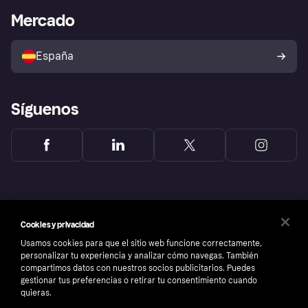
Bienestar financiero
Acceso empresas
Estado operativo
Mercado
Directorio de tiendas
Configuración de privacidad
Vende con Klarna
Plataformas y socios
Política de protección al
comprador de Klarna
Tu derecho de desistimiento
España
Reclamaciones
Síguenos
Cookies y privacidad
Usamos cookies para que el sitio web funcione correctamente,
personalizar tu experiencia y analizar cómo navegas. También
compartimos datos con nuestros socios publicitarios. Puedes
gestionar tus preferencias o retirar tu consentimiento cuando
quieras.