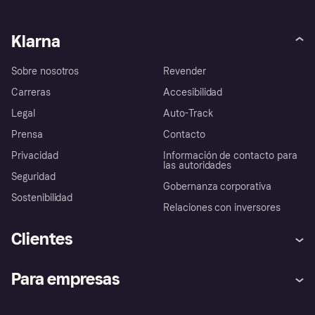
Klarna
Sobre nosotros
Revender
Carreras
Accesibilidad
Legal
Auto-Track
Prensa
Contacto
Privacidad
Información de contacto para
las autoridades
Seguridad
Gobernanza corporativa
Sostenibilidad
Relaciones con inversores
Clientes
Ayuda
Promesa de protección contra
Para empresas
el fraude
Inicio de sesión
Nuestra promesa
Asistencia al comerciante
Portal de desarrolladores
Klarna app