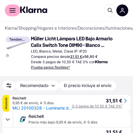
Comprar con Klarna
Para empresas
Klarna
/
Shopping
/
Hogares e Interiores
/
Decoraciones
/
Iluminaciones
Müller Licht Lámpara LED Bajo Armario 
Tendencia
Calix Switch Tone DIM90 - Blanco 
Iluminación de banco
LED, Blanco, Metal, Clase IP: IP20
Compara precios desde
31,51 €
a
56,90 €
Desde 3 pagos de 10,50 € TAE 0% con
Prueba pagos flexibles*
Recomendado
El precio incluye el envío
Reichelt
Anuncio
31,51 €
9,95 € de envío
,
4-5 días
O 3 pagos de 10,50 € TAE 0%
¹
MLI 20100328 - Luminaria de estructura inferior, 12 W, 960 lm, lineal, IP20
Reichelt
·
Precio más bajo
9,95 € de envío
,
4-5 días
31,51 €