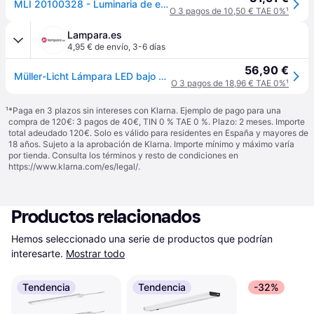
MLI 20100328 - Luminaria de estructura inferior, 12 W, 960 lm, lineal, IP20
O 3 pagos de 10,50 € TAE 0%
¹
Lampara.es
4,95 € de envío
,
3-6 días
56,90 €
Müller-Licht Lámpara LED bajo armario Calix Switch Tone DIM90 Tone, atenuable, Blanco / Ópalo, Cocina, Aluminio, Lámparas bajo armario
O 3 pagos de 18,96 € TAE 0%
¹
¹
*Paga en 3 plazos sin intereses con Klarna. Ejemplo de pago para una
compra de 120€: 3 pagos de 40€, TIN 0 % TAE 0 %. Plazo: 2 meses. Importe
total adeudado 120€. Solo es válido para residentes en España y mayores de
18 años. Sujeto a la aprobación de Klarna. Importe mínimo y máximo varía
por tienda. Consulta los términos y resto de condiciones en
https://www.klarna.com/es/legal/
.
Productos relacionados
Hemos seleccionado una serie de productos que podrían 
interesarte.
Mostrar todo
Tendencia
Tendencia
-32%