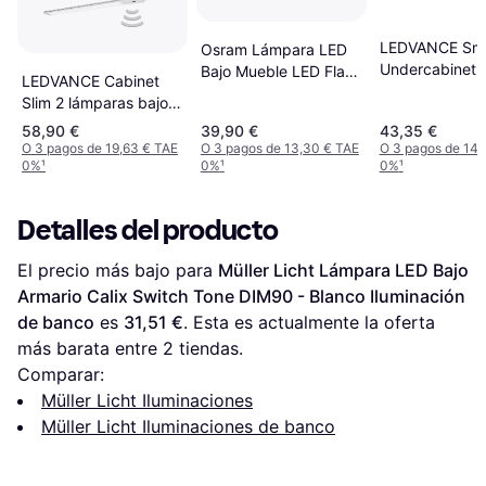
LEDVANCE Sm
Osram Lámpara LED
Undercabinet
Bajo Mueble LED Flat
LEDVANCE Cabinet
Iluminación de
12 W 52.7 cm Blanco
Slim 2 lámparas bajo
Cálido Iluminación de
mueble 30 - Blanco
58,90 €
39,90 €
43,35 €
banco
Iluminación de banco
O 3 pagos de 19,63 € TAE
O 3 pagos de 13,30 € TAE
O 3 pagos de 14,
0%
¹
0%
¹
0%
¹
Detalles del producto
El precio más bajo para 
Müller Licht Lámpara LED Bajo 
Armario Calix Switch Tone DIM90 - Blanco Iluminación 
de banco
 es 
31,51 €
. Esta es actualmente la oferta 
más barata entre 
2
 tiendas.
Comparar:
Müller Licht Iluminaciones
Müller Licht Iluminaciones de banco