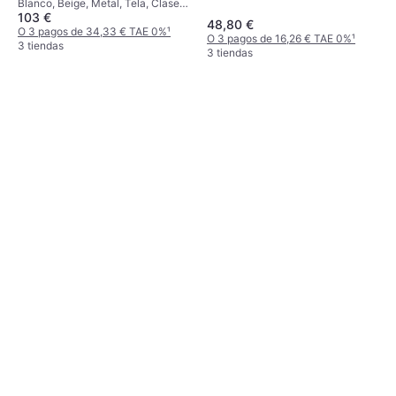
Blanco, Beige, Metal, Tela, Clase
103 €
IP: IP20, Casquillo de Lámpara:
48,80 €
E27
O 3 pagos de 34,33 € TAE 0%
¹
O 3 pagos de 16,26 € TAE 0%
¹
3 tiendas
3 tiendas