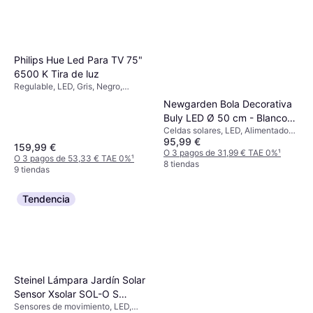
Philips Hue Led Para TV 75"
6500 K Tira de luz
Regulable, LED, Gris, Negro,
Plástico, Clase IP: IP20
Newgarden Bola Decorativa
Buly LED Ø 50 cm - Blanco
Celdas solares, LED, Alimentado
Iluminación de Suelo
95,99 €
por batería, Transparente, Blanco,
159,99 €
Plástico
O 3 pagos de 31,99 € TAE 0%
¹
O 3 pagos de 53,33 € TAE 0%
¹
8 tiendas
9 tiendas
Tendencia
Steinel Lámpara Jardín Solar
Sensor Xsolar SOL-O S
Sensores de movimiento, LED,
Antracita 052959 Aplique de