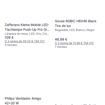
Govee RGBIC H6046 Black
Zafferano Kleine Mobile LED-
Tira de luz
Tischlampe Push-Up Pro Gris
Regulable, LED, Blanco, Negro
Lámpara de mesa, LED, Gris, Clase
Oscuro Lámpara de mesa
109 €
IP: IP20
46,99 €
O 3 pagos de 36,33 € TAE 0%
¹
O 3 pagos de 15,66 € TAE 0%
¹
3 tiendas
7 tiendas
Philips Ventilador Amigo
42+20 W