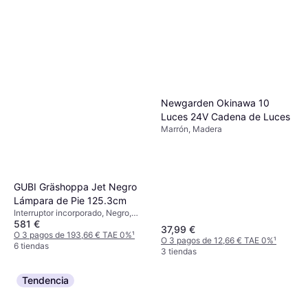
Newgarden Okinawa 10
Luces 24V Cadena de Luces
Marrón, Madera
GUBI Gräshoppa Jet Negro
Lámpara de Pie 125.3cm
Interruptor incorporado, Negro,
581 €
Latón, Acero, Clase IP: IP20,
37,99 €
Casquillo de Lámpara: E14
O 3 pagos de 193,66 € TAE 0%
¹
O 3 pagos de 12,66 € TAE 0%
¹
6 tiendas
3 tiendas
Tendencia