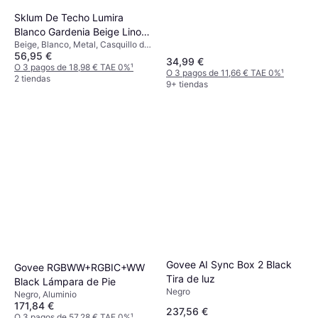
Sklum De Techo Lumira
Blanco Gardenia Beige Lino
Beige, Blanco, Metal, Casquillo de
Ø55 Cm Lámpara Colgante
56,95 €
Lámpara: E27
34,99 €
O 3 pagos de 18,98 € TAE 0%
¹
O 3 pagos de 11,66 € TAE 0%
¹
2 tiendas
9+ tiendas
Govee AI Sync Box 2 Black
Govee RGBWW+RGBIC+WW
Tira de luz
Black Lámpara de Pie
Negro
Negro, Aluminio
171,84 €
237,56 €
O 3 pagos de 57,28 € TAE 0%
¹