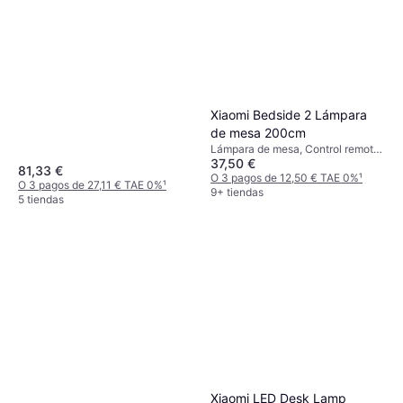
Celdas solares, Gris, Blanco, Clase
pared
IP: IP44
Xiaomi Bedside 2 Lámpara
de mesa 200cm
Lámpara de mesa, Control remoto,
37,50 €
Blanco
81,33 €
O 3 pagos de 12,50 € TAE 0%
¹
O 3 pagos de 27,11 € TAE 0%
¹
9+ tiendas
5 tiendas
Xiaomi LED Desk Lamp