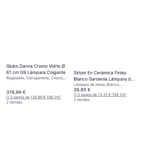
Globo Danna Cromo Vidrio Ø
61 cm G9 Lámpara Colgante
Sklum En Cerámica Finley
Regulable, Transparente, Cromo,
Blanco Gardenia Lámpara de
Gris, Plata, Multicolor, Metal,
Lámpara de mesa, Blanco,
mesa
Hierro
39,95 €
Cerámica, Casquillo de Lámpara:
379,99 €
E27
O 3 pagos de 13,31 € TAE 0%
¹
O 3 pagos de 126,66 € TAE 0%
¹
2 tiendas
2 tiendas