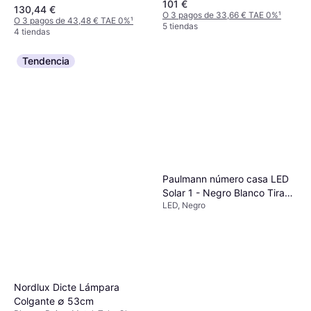
101 €
incorporado, LED, Regulable, Gris,
130,44 €
Plata, Negro, Rojo, Azul, Beige,
O 3 pagos de 33,66 € TAE 0%
¹
O 3 pagos de 43,48 € TAE 0%
¹
Acero, Metal, Aluminio, Clase IP:
5 tiendas
4 tiendas
IP20
Tendencia
Paulmann número casa LED
Solar 1 - Negro Blanco Tira
LED, Negro
de luz
Nordlux Dicte Lámpara
Colgante ∅ 53cm