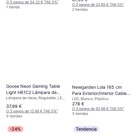
O 3 pagos de 54,22 € TAE 0%
¹
O 3 pagos de 22,65 € TAE 0%
¹
1 tienda
2 tiendas
Govee Neon Gaming Table
Newgarden Lola 165 cm
Light H61C2 Lámpara de
Para Exterior/Interior Cable
Lámpara de mesa, Regulable, LED,
mesa
LED, Blanco, Plástico
Lámpara de Pie
Multicolor, Negro, Blanco
278 €
37,99 €
O 3 pagos de 92,66 € TAE 0%
¹
O 3 pagos de 12,66 € TAE 0%
¹
3 tiendas
3 tiendas
-24%
Tendencia