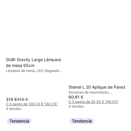
GUBI Gravity Large Lámpara
de mesa 65cm
Lámpara de mesa, LED, Regulable,
Interruptor incorporado, Negro,
Blanco, Gris, Mármol, Acero, Tela,
Casquillo de Lámpara: E27
Steinel L 20 Aplique de Pared
Sensores de movimiento,
60,91 €
Regulable, Rojo, Gris, Plata,
319 €
419 €
Blanco, Negro, Aluminio, Acero
O 3 pagos de 20,30 € TAE 0%
¹
O 3 pagos de 106,33 € TAE 0%
¹
Inoxidable, Acero inoxidable,
4 tiendas
4 tiendas
Plástico, Aluminio, Acero, Clase IP:
IP20, IP67, IP44, Casquillo de
Lámpara: E27
Tendencia
Tendencia