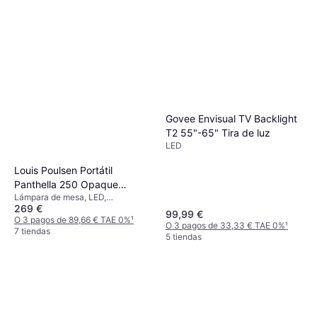
Govee Envisual TV Backlight
T2 55"-65" Tira de luz
LED
Louis Poulsen Portátil
Panthella 250 Opaque
Lámpara de mesa, LED,
Burgundy Lámpara de mesa
269 €
Alimentado por batería, Regulable,
99,99 €
Interruptor incorporado, Rojo,
O 3 pagos de 89,66 € TAE 0%
¹
O 3 pagos de 33,33 € TAE 0%
¹
Marrón
7 tiendas
5 tiendas