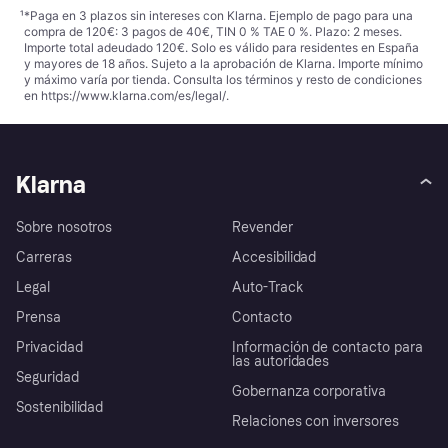
¹
*Paga en 3 plazos sin intereses con Klarna. Ejemplo de pago para una
compra de 120€: 3 pagos de 40€, TIN 0 % TAE 0 %. Plazo: 2 meses.
Importe total adeudado 120€. Solo es válido para residentes en España
y mayores de 18 años. Sujeto a la aprobación de Klarna. Importe mínimo
y máximo varía por tienda. Consulta los términos y resto de condiciones
en
https://www.klarna.com/es/legal/
.
Klarna
Sobre nosotros
Revender
Carreras
Accesibilidad
Legal
Auto-Track
Prensa
Contacto
Privacidad
Información de contacto para
las autoridades
Seguridad
Gobernanza corporativa
Sostenibilidad
Relaciones con inversores