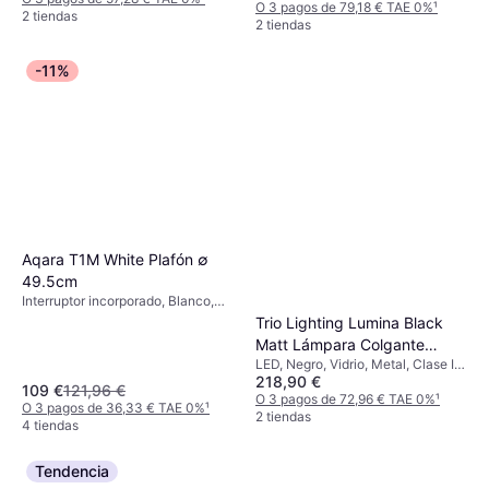
O 3 pagos de 79,18 € TAE 0%
¹
2 tiendas
2 tiendas
-11%
Aqara T1M White Plafón ∅
49.5cm
Interruptor incorporado, Blanco,
Clase IP: IP20
Trio Lighting Lumina Black
Matt Lámpara Colgante
LED, Negro, Vidrio, Metal, Clase IP:
93cm
218,90 €
IP20, Casquillo de Lámpara: E14
109 €
121,96 €
O 3 pagos de 72,96 € TAE 0%
¹
O 3 pagos de 36,33 € TAE 0%
¹
2 tiendas
4 tiendas
Tendencia