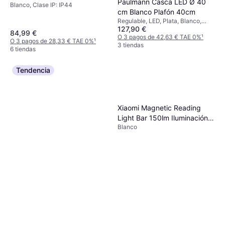
Paulmann Casca LED Ø 40
Blanco, Clase IP: IP44
cm Blanco Plafón 40cm
Regulable, LED, Plata, Blanco,
127,90 €
Negro, Metal, Clase IP: IP20
84,99 €
O 3 pagos de 42,63 € TAE 0%
¹
O 3 pagos de 28,33 € TAE 0%
¹
3 tiendas
6 tiendas
Tendencia
Xiaomi Magnetic Reading
Light Bar 150lm Iluminación
Blanco
de banco