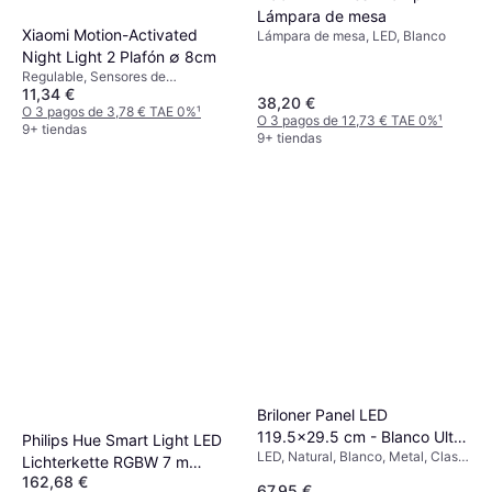
Lámpara de mesa
Xiaomi Motion-Activated
Lámpara de mesa, LED, Blanco
Night Light 2 Plafón ∅ 8cm
Regulable, Sensores de
11,34 €
movimiento, Blanco, Plástico
38,20 €
O 3 pagos de 3,78 € TAE 0%
¹
O 3 pagos de 12,73 € TAE 0%
¹
9+ tiendas
9+ tiendas
Briloner Panel LED
119.5x29.5 cm - Blanco Ultra
Philips Hue Smart Light LED
LED, Natural, Blanco, Metal, Clase
Plano Plafón
Lichterkette RGBW 7 m
IP: IP20
162,68 €
Cadena de Luces
67,95 €