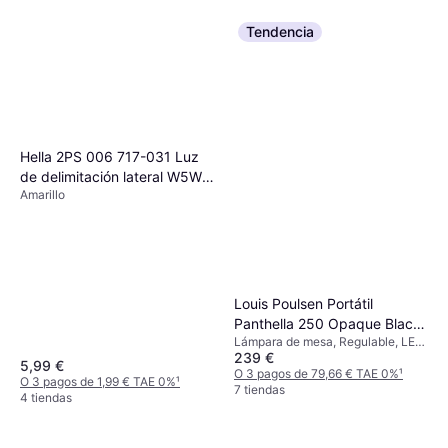
Tendencia
Paulmann 93764 Iluminación
de Suelo 55cm
Hella 2PS 006 717-031 Luz
LED, Celdas solares, Transparente,
30,49 €
Plata, Blanco, Acero inoxidable,
de delimitación lateral W5W
Acero, Clase IP: IP44
O 3 pagos de 10,16 € TAE 0%
¹
Amarillo
derecha, izquierda 12
3 tiendas
Conexión roscada, montaje
exterior Persiana
Louis Poulsen Portátil
Panthella 250 Opaque Black
Lámpara de mesa, Regulable, LED,
Lámpara de mesa
239 €
Negro
5,99 €
O 3 pagos de 79,66 € TAE 0%
¹
O 3 pagos de 1,99 € TAE 0%
¹
7 tiendas
4 tiendas