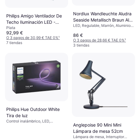
Nordlux Wandleuchte Aludra
Philips Amigo Ventilador De
Seaside Metallisch Braun Alu
Techo Iluminación LED -
LED, Regulable, Marrón, Aluminio,
IP54 E27 Aplique de pared
Plata
Blanco
Gris, Plástico, Metal, Aluminio,
92,99 €
86 €
Casquillo de Lámpara: E27
O 3 pagos de 30,99 € TAE 0%
¹
O 3 pagos de 28,66 € TAE 0%
¹
7 tiendas
3 tiendas
Philips Hue Outdoor White
Tira de luz
Control inalámbrico, LED,
Anglepoise 90 Mini Mini
Regulable, Blanco, Plástico, Clase
Lámpara de mesa 52cm
IP: IP67
Lámpara de mesa, Interruptor