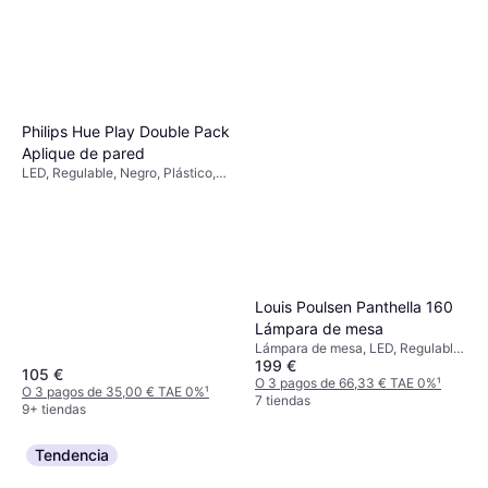
Philips Hue Play Double Pack
Aplique de pared
LED, Regulable, Negro, Plástico,
Clase IP: IP20
Louis Poulsen Panthella 160
Lámpara de mesa
Lámpara de mesa, LED, Regulable,
199 €
Plata, Cromo, Blanco, Verde,
105 €
Multicolor, Plástico, Aluminio,
O 3 pagos de 66,33 € TAE 0%
¹
O 3 pagos de 35,00 € TAE 0%
¹
Metal, Vidrio, Clase IP: IP20, IP44
7 tiendas
9+ tiendas
Tendencia