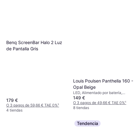
Benq ScreenBar Halo 2 Luz
de Pantalla Gris
Louis Poulsen Panthella 160 -
Opal Beige
LED, Alimentado por batería,
149 €
Beige, Plástico, Clase IP: IP44
179 €
O 3 pagos de 49,66 € TAE 0%
¹
O 3 pagos de 59,66 € TAE 0%
¹
8 tiendas
4 tiendas
Tendencia