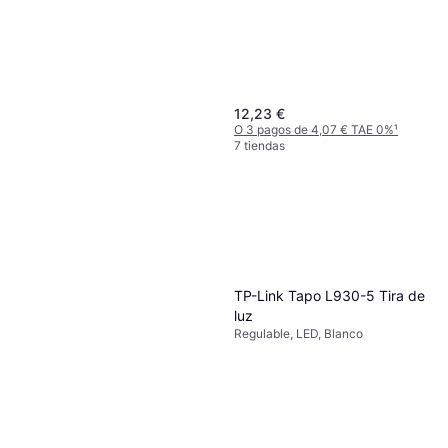
12,23 €
O 3 pagos de 4,07 € TAE 0%
¹
7 tiendas
Philips Hue Econic Waca EU
TP-Link Tapo L930-5 Tira de
1x15W 24V Farola 100cm
luz
Regulable, LED, Negro, Blanco,
Regulable, LED, Blanco
189,99 €
Aluminio, Vidrio, Clase IP: IP44
O 3 pagos de 63,33 € TAE 0%
¹
6 tiendas