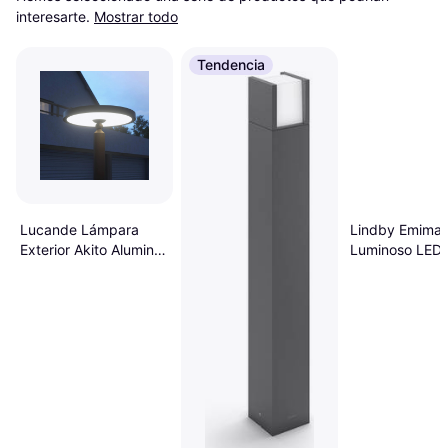
interesarte.
Mostrar todo
Tendencia
Lucande Lámpara
Lindby Emima 
Exterior Akito Aluminio
Luminoso LED
220 cm Poste de
Aluminio 80 c
protección
de protección