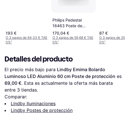
Philips Pedestal
16463 Poste de
protección
193 €
170,04 €
87 €
O 3 pagos de 64,33 € TAE
O 3 pagos de 56,68 € TAE
O 3 pagos de 29,
0%
¹
0%
¹
0%
¹
Detalles del producto
El precio más bajo para 
Lindby Emima Bolardo 
Luminoso LED Aluminio 60 cm Poste de protección
 es 
69,00 €
. Esta es actualmente la oferta más barata 
entre 
3
 tiendas.
Comparar:
Lindby Iluminaciones
Lindby Postes de protección