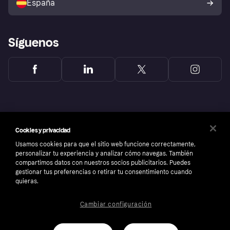
España
Reclamaciones
Síguenos
Cookies y privacidad
Usamos cookies para que el sitio web funcione correctamente,
personalizar tu experiencia y analizar cómo navegas. También
compartimos datos con nuestros socios publicitarios. Puedes
gestionar tus preferencias o retirar tu consentimiento cuando
quieras.
Copyright © 2005-2026 Klarna Bank AB (publ). Sede central: Stockholm, Sweden. Todos
Cambiar configuración
los derechos reservados. Klarna Bank AB (publ). Sveavägen 46, 111 34 Stockholm.
Número de empresa: 556737-0431
Aviso Sobre Cookies
Klarna.com