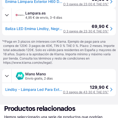
Emima Lámpara Exterior H60 Dark Grey - Lindby - Terraza - Moderno - Metal - Bombilla única
O 3 pagos de 23,00 € TAE 0%
¹
Lampara.es
4,95 € de envío
,
3-6 días
69,90 €
Baliza LED Emima Lindby, Negro, Aluminio, Moderno, Lámpara LED para exterior
O 3 pagos de 23,30 € TAE 0%
¹
¹
*Paga en 3 plazos sin intereses con Klarna. Ejemplo de pago para una
compra de 120€: 3 pagos de 40€, TIN 0 % TAE 0 %. Plazo: 2 meses. Importe
total adeudado 120€. Solo es válido para residentes en España y mayores de
18 años. Sujeto a la aprobación de Klarna. Importe mínimo y máximo varía
por tienda. Consulta los términos y resto de condiciones en
https://www.klarna.com/es/legal/
.
Mano Mano
Envío gratis
,
2 días
129,90 €
Lindby - Lámpara Led Para Exterior 'emima' En Negro De Aluminio
O 3 pagos de 43,30 € TAE 0%
¹
Productos relacionados
Hemos seleccionado una serie de productos que podrían 