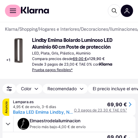
Comprar con Klarna
Para empresas
Klarna
/
Shopping
/
Hogares e Interiores
/
Decoraciones
/
Iluminaciones
Lindby Emima Bolardo Luminoso LED 
Aluminio 60 cm Poste de protección
LED, Plata, Gris, Plástico, Aluminio
Compara precios desde
69,00 €
a
129,90 €
+
1
Desde 3 pagos de 23,00 € TAE 0% con
Prueba pagos flexibles*
Color
Recomendado
El precio incluye el en
Lampara.es
Anuncio
69,90 €
4,95 € de envío
,
3-6 días
O 3 pagos de 23,30 € TAE 0%
¹
Baliza LED Emima Lindby, Negro, Aluminio, Moderno, Lámpara LED para exterior
Elmaestrodelailuminacion
·
Precio más bajo
4,00 € de envío
69,00 €