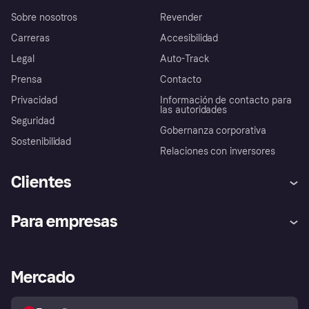
Sobre nosotros
Revender
Carreras
Accesibilidad
Legal
Auto-Track
Prensa
Contacto
Privacidad
Información de contacto para
las autoridades
Seguridad
Gobernanza corporativa
Sostenibilidad
Relaciones con inversores
Clientes
Ayuda
Promesa de protección contra
Para empresas
el fraude
Inicio de sesión
Nuestra promesa
Asistencia al comerciante
Portal de desarrolladores
Klarna app
Bienestar financiero
Acceso empresas
Estado operativo
Mercado
Directorio de tiendas
Configuración de privacidad
Vende con Klarna
Plataformas y socios
Política de protección al
comprador de Klarna
Tu derecho de desistimiento