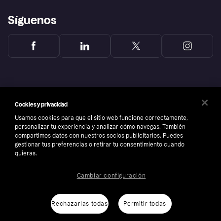
Síguenos
Cookies y privacidad
Usamos cookies para que el sitio web funcione correctamente,
personalizar tu experiencia y analizar cómo navegas. También
compartimos datos con nuestros socios publicitarios. Puedes
gestionar tus preferencias o retirar tu consentimiento cuando
quieras.
Copyright © 2005-2026 Klarna Bank AB (publ). Sede central: Stockholm, Sweden. Todos
Cambiar configuración
los derechos reservados. Klarna Bank AB (publ). Sveavägen 46, 111 34 Stockholm.
Número de empresa: 556737-0431
Aviso Sobre Cookies
Klarna.com
Rechazarlas todas
Permitir todas