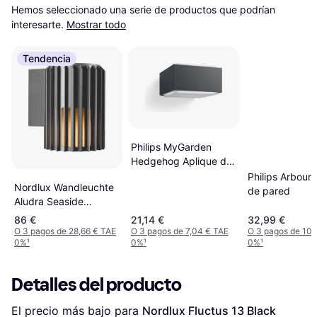
Hemos seleccionado una serie de productos que podrían 
interesarte.
Mostrar todo
Tendencia
Philips MyGarden
Hedgehog Aplique de
pared
Philips Arbour 
Nordlux Wandleuchte
de pared
Aludra Seaside
Anthrazit Alu IP54 E27
86 €
21,14 €
32,99 €
Aplique de pared
O 3 pagos de 28,66 € TAE
O 3 pagos de 7,04 € TAE
O 3 pagos de 10,
0%
¹
0%
¹
0%
¹
Detalles del producto
El precio más bajo para 
Nordlux Fluctus 13 Black 