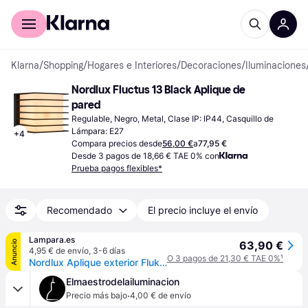
Comprar con Klarna
Para empresas
Klarna
/
Shopping
/
Hogares e Interiores
/
Decoraciones
/
Iluminaciones
Nordlux Fluctus 13 Black Aplique de 
pared
Regulable, Negro, Metal, Clase IP: IP44, Casquillo de 
Lámpara: E27
+
4
Compara precios desde
56,00 €
a
77,95 €
Desde 3 pagos de 18,66 € TAE 0% con
Prueba pagos flexibles*
Recomendado
El precio incluye el envío
Lampara.es
Anuncio
63,90 €
4,95 € de envío
,
3-6 días
O 3 pagos de 21,30 € TAE 0%
¹
Nordlux Aplique exterior Fluktus, atenuable, Negro, Metal, Moderno, Lámpara de pared exterior
Elmaestrodelailuminacion
·
Precio más bajo
4,00 € de envío