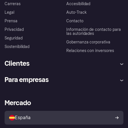
Carreras
Accesibilidad
Legal
Auto-Track
Prensa
Contacto
Privacidad
Información de contacto para
las autoridades
Seguridad
Gobernanza corporativa
Sostenibilidad
Relaciones con inversores
Clientes
Ayuda
Promesa de protección contra
Para empresas
el fraude
Inicio de sesión
Nuestra promesa
Asistencia al comerciante
Portal de desarrolladores
Klarna app
Bienestar financiero
Acceso empresas
Estado operativo
Mercado
Directorio de tiendas
Configuración de privacidad
Vende con Klarna
Plataformas y socios
Política de protección al
comprador de Klarna
Tu derecho de desistimiento
España
Reclamaciones