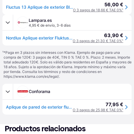
56,00 €
Fluctus 13 Aplique de exterior Black - Nordlux Fluktus - Moderno - Metal - Angular
O 3 pagos de 18,66 € TAE 0%
¹
Lampara.es
4,95 € de envío
,
3-6 días
63,90 €
Nordlux Aplique exterior Fluktus, atenuable, Negro, Metal, Moderno, Lámpara de pared exterior
O 3 pagos de 21,30 € TAE 0%
¹
¹
*Paga en 3 plazos sin intereses con Klarna. Ejemplo de pago para una
compra de 120€: 3 pagos de 40€, TIN 0 % TAE 0 %. Plazo: 2 meses. Importe
total adeudado 120€. Solo es válido para residentes en España y mayores de
18 años. Sujeto a la aprobación de Klarna. Importe mínimo y máximo varía
por tienda. Consulta los términos y resto de condiciones en
https://www.klarna.com/es/legal/
.
Conforama
77,95 €
Aplique de pared de exterior fluctus marca nordlux - Negro - 13 cm
O 3 pagos de 25,98 € TAE 0%
¹
Productos relacionados