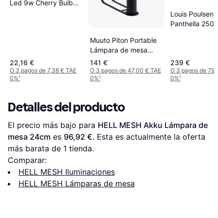
Led 9w Cherry Bulb
Battery 2700k 9 W x
Louis Poulsen P
900 lm Lámpara de
Panthella 250
mesa
Black Lámpara
Muuto Piton Portable
mesa
Lámpara de mesa
21.8cm
22,16 €
141 €
239 €
O 3 pagos de 7,38 € TAE
O 3 pagos de 47,00 € TAE
O 3 pagos de 79,
0%
¹
0%
¹
0%
¹
Detalles del producto
El precio más bajo para 
HELL MESH Akku Lámpara de 
mesa 24cm
 es 
96,92 €
. Esta es actualmente la oferta 
más barata de 1 tienda.
Comparar:
HELL MESH Iluminaciones
HELL MESH Lámparas de mesa