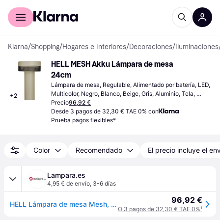
Comprar con Klarna
Para empresas
Klarna
/
Shopping
/
Hogares e Interiores
/
Decoraciones
/
Iluminaciones
HELL MESH Akku Lámpara de mesa 
24cm
Lámpara de mesa, Regulable, Alimentado por batería, LED, 
Multicolor, Negro, Blanco, Beige, Gris, Aluminio, Tela, 
+
2
Metal, Clase IP: IP54
Precio
96,92 €
Desde 3 pagos de 32,30 € TAE 0% con
Prueba pagos flexibles*
Color
Recomendado
El precio incluye el en
Lampara.es
4,95 € de envío
,
3-6 días
96,92 €
HELL Lámpara de mesa Mesh, atenuable, Crema / Ámbar, Salón / Comedor, Aluminio, Moderno, Lámpara de mesa
O 3 pagos de 32,30 € TAE 0%
¹