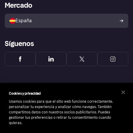
Acceso empresas
Estado operativo
Mercado
Directorio de tiendas
Configuración de privacidad
Vende con Klarna
Plataformas y socios
Política de protección al
comprador de Klarna
Tu derecho de desistimiento
España
Reclamaciones
Síguenos
Cookies y privacidad
Usamos cookies para que el sitio web funcione correctamente,
personalizar tu experiencia y analizar cómo navegas. También
compartimos datos con nuestros socios publicitarios. Puedes
gestionar tus preferencias o retirar tu consentimiento cuando
quieras.