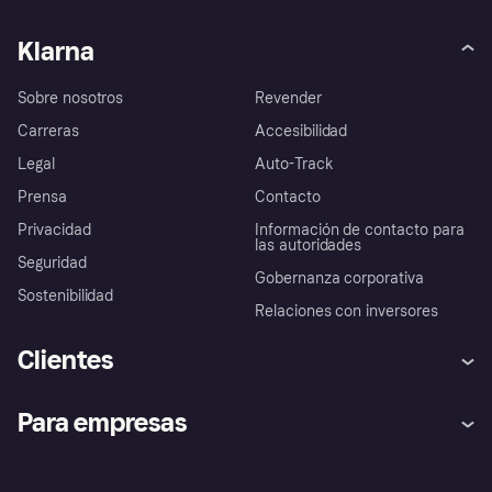
Klarna
Sobre nosotros
Revender
Carreras
Accesibilidad
Legal
Auto-Track
Prensa
Contacto
Privacidad
Información de contacto para
las autoridades
Seguridad
Gobernanza corporativa
Sostenibilidad
Relaciones con inversores
Clientes
Ayuda
Promesa de protección contra
Para empresas
el fraude
Inicio de sesión
Nuestra promesa
Asistencia al comerciante
Portal de desarrolladores
Klarna app
Bienestar financiero