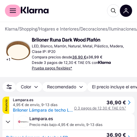
Comprar con Klarna
Para empresas
Klarna
/
Shopping
/
Hogares e Interiores
/
Decoraciones
/
Iluminaciones
Briloner Runa Dark Wood Plafón
LED, Blanco, Marrón, Natural, Metal, Plástico, Madera, 
Clase IP: IP20
Compara precios desde
36,90 €
a
36,99 €
+
1
Desde 3 pagos de 12,30 € TAE 0% con
Prueba pagos flexibles*
Color
Recomendado
El precio incluye el en
Lampara.es
Anuncio
36,90 €
4,95 € de envío
,
9-13 días
O 3 pagos de 12,30 € TAE 0%
¹
Briloner Lámpara de techo LED Runa Wood, Madera oscura, Salón / Comedor, Metal, Lámpara de techo LED
Lampara.es
·
Precio más bajo
4,95 € de envío
,
9-13 días
36,90 €