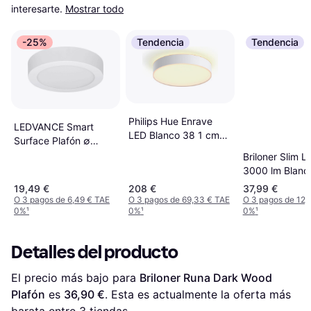
interesarte.
Mostrar todo
-25%
Tendencia
Tendencia
Philips Hue Enrave
LEDVANCE Smart
LED Blanco 38 1 cm
Surface Plafón ∅
Plafón ∅ 38.1cm
20cm
Briloner Slim L
3000 lm Blanc
Neutro 42 cm 
19,49 €
208 €
37,99 €
O 3 pagos de 6,49 € TAE
O 3 pagos de 69,33 € TAE
O 3 pagos de 12,
0%
¹
0%
¹
0%
¹
Detalles del producto
El precio más bajo para 
Briloner Runa Dark Wood 
Plafón
 es 
36,90 €
. Esta es actualmente la oferta más 
barata entre 
3
 tiendas.