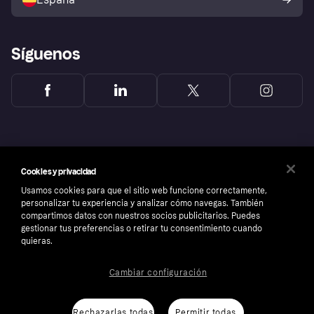
Reclamaciones
Síguenos
Cookies y privacidad
Usamos cookies para que el sitio web funcione correctamente,
personalizar tu experiencia y analizar cómo navegas. También
compartimos datos con nuestros socios publicitarios. Puedes
gestionar tus preferencias o retirar tu consentimiento cuando
quieras.
Copyright © 2005-2026 Klarna Bank AB (publ). Sede central: Stockholm, Sweden. Todos
Cambiar configuración
los derechos reservados. Klarna Bank AB (publ). Sveavägen 46, 111 34 Stockholm.
Número de empresa: 556737-0431
Aviso Sobre Cookies
Klarna.com
Rechazarlas todas
Permitir todas