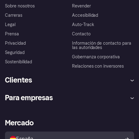
Sobre nosotros
Revender
Carreras
Accesibilidad
Legal
Auto-Track
Prensa
Contacto
Privacidad
Información de contacto para
las autoridades
Seguridad
Gobernanza corporativa
Sostenibilidad
Relaciones con inversores
Clientes
Ayuda
Promesa de protección contra
Para empresas
el fraude
Inicio de sesión
Nuestra promesa
Asistencia al comerciante
Portal de desarrolladores
Klarna app
Bienestar financiero
Acceso empresas
Estado operativo
Mercado
Directorio de tiendas
Configuración de privacidad
Vende con Klarna
Plataformas y socios
Política de protección al
comprador de Klarna
Tu derecho de desistimiento
España