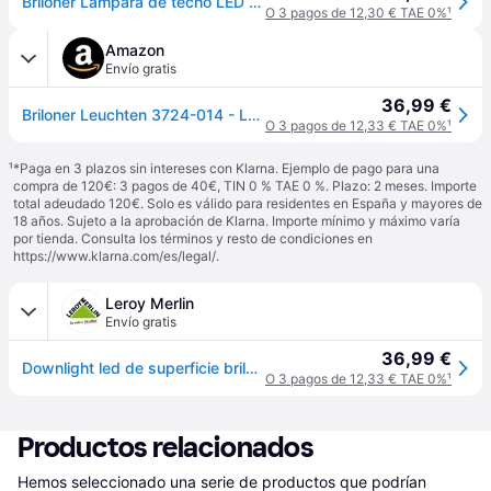
Briloner Lámpara de techo LED Runa Wood, Madera oscura, Salón / Comedor, Metal, Lámpara de techo LED
O 3 pagos de 12,30 € TAE 0%
¹
Amazon
Envío gratis
36,99 €
Briloner Leuchten 3724-014 - Lámpara de techo LED (madera, 280x40 mm, luz blanca cálida)
O 3 pagos de 12,33 € TAE 0%
¹
¹
*Paga en 3 plazos sin intereses con Klarna. Ejemplo de pago para una
compra de 120€: 3 pagos de 40€, TIN 0 % TAE 0 %. Plazo: 2 meses. Importe
total adeudado 120€. Solo es válido para residentes en España y mayores de
18 años. Sujeto a la aprobación de Klarna. Importe mínimo y máximo varía
por tienda. Consulta los términos y resto de condiciones en
https://www.klarna.com/es/legal/
.
Leroy Merlin
Envío gratis
36,99 €
Downlight led de superficie brilo runa wood marrón redondo 2000 lm 16 w luz blanco cálido 3000k cri 89-80 luz natural y fiel ip20 - foco led de superficie para techos
O 3 pagos de 12,33 € TAE 0%
¹
Productos relacionados
Hemos seleccionado una serie de productos que podrían 