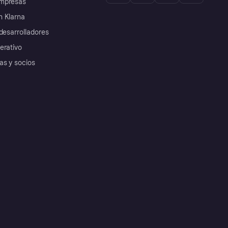
mpresas
 Klarna
desarrolladores
erativo
as y socios