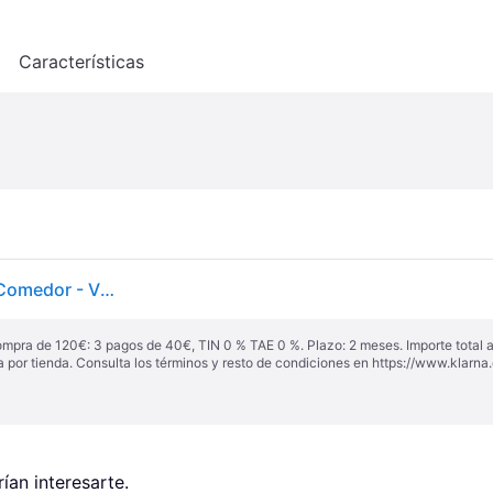
o
Características
Rime Lámpara Colgante Ø45 Blanco/Gris - Muuto - Comedor - Vidrio
ompra de 120€: 3 pagos de 40€, TIN 0 % TAE 0 %. Plazo: 2 meses. Importe total
a por tienda. Consulta los términos y resto de condiciones en
https://www.klarna.
an interesarte.