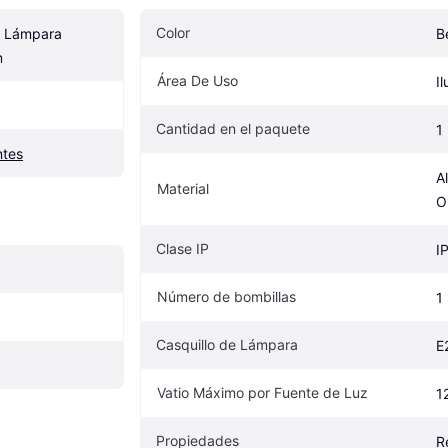
Color
 Lámpara 
B
m
Área De Uso
I
Cantidad en el paquete
1
ntes
Al
Material
O
Clase IP
I
Número de bombillas
1
Casquillo de Lámpara
E
Vatio Máximo por Fuente de Luz
1
Propiedades
R