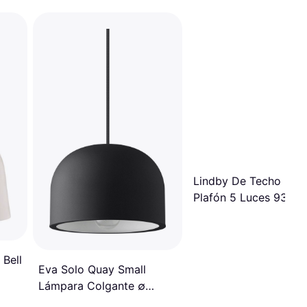
Lindby De Techo Lau
Plafón 5 Luces 93 cm
Marrón-Beige Lámpar
Colgante
Bell
Eva Solo Quay Small
Lámpara Colgante ∅
22cm