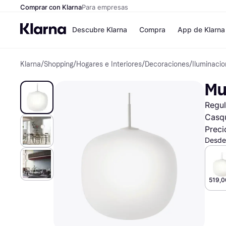
Comprar con Klarna
Para empresas
Descubre Klarna
Compra
App de Klarna
Klarna
/
Shopping
/
Hogares e Interiores
/
Decoraciones
/
Iluminaci
Formas de pag
Tiendas
Formas de pago
MediaMarkt
Mu
Paga ahora
Shein
Paga en 3 plazos
Zalando Priv
Regul
Paga en 30 días
Zara
Financiación
JD Sports
Casqu
Klarna en Apple 
Preci
Desde
Directorio de tie
519,0