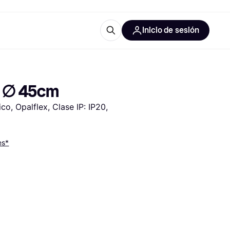
Inicio de sesión
Más información
les de oficina
Qué es Klarna?
e ∅ 45cm
co, Opalflex, Clase IP: IP20, 
es*
las categorías