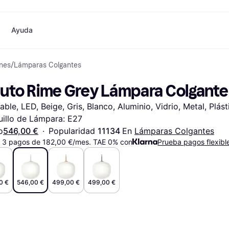
Ayuda
ones
/
Lámparas Colgantes
o
Compras y recompensas
Compra y compara precios
Banca
Móvil
Fotografías
Materia
Cashback
Rebajas
Tarjeta Klarna
Juegos y Entretenimiento
eSIM internacional
¿
uto Rime Grey Lámpara Colgant
Directorio de tiendas
Belleza
Saldo
Teléfonos & Wearables
e
Suscripciones
Ropa
Cuentas de ahorro
Niños y Familia
able, LED, Beige, Gris, Blanco, Aluminio, Vidrio, Metal, Plásti
Invita a un amigo
Juguetes
Cuenta Flex
Transportes Motorizados
Hogares e Interiores
Depósito a plazo fijo
Jardín y Patio
illo de Lámpara: E27
Pay
Audio y Video
Electrodomésticos de
o
546,00 €
·
Popularidad 
11134 
En 
Lámparas Colgantes
Deportes y Aire libre
Cocina
 3 pagos de 182,00 €/mes. TAE 0% con
Prueba pagos flexibl
Informática
Electrodomésticos
ndas
Hazlo tú mismo
Libros, Películas y Música
Todas 
0 €
546,00 €
499,00 €
499,00 €