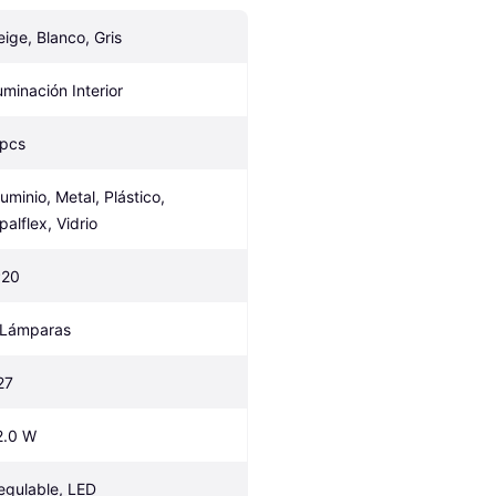
eige, Blanco, Gris
luminación Interior
 pcs
uminio, Metal, Plástico, 
palflex, Vidrio
P20
 Lámparas
27
2.0 W
egulable, LED