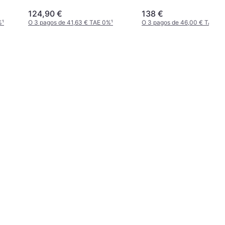
124,90 €
138 €
%
¹
O 3 pagos de 41,63 € TAE 0%
¹
O 3 pagos de 46,00 € TAE 0