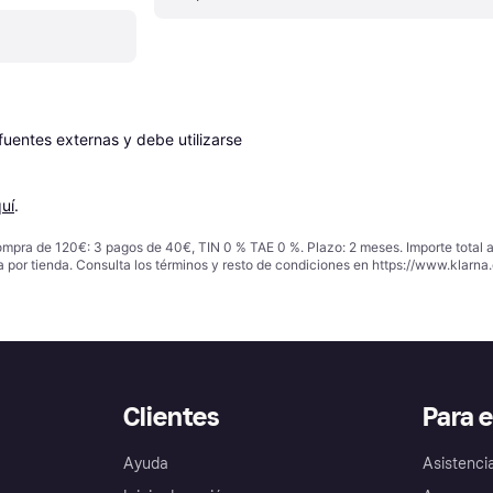
entes externas y debe utilizarse 
uí
.
ompra de 120€: 3 pagos de 40€, TIN 0 % TAE 0 %. Plazo: 2 meses. Importe total
a por tienda. Consulta los términos y resto de condiciones en
https://www.klarna.
Clientes
Para 
Ayuda
Asistenci