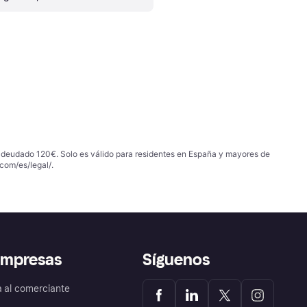
 adeudado 120€. Solo es válido para residentes en España y mayores de
com/es/legal/
.
empresas
Síguenos
a al comerciante