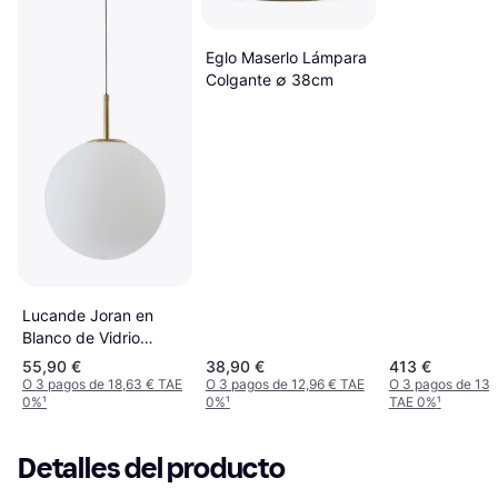
Eglo Maserlo Lámpara
Colgante ∅ 38cm
Lucande Joran en
Blanco de Vidrio
Lámpara Colgante
55,90 €
38,90 €
413 €
O 3 pagos de 18,63 € TAE
O 3 pagos de 12,96 € TAE
O 3 pagos de 137
0%
¹
0%
¹
TAE 0%
¹
Detalles del producto