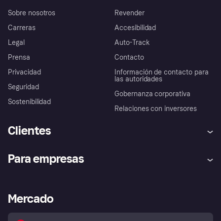
Sobre nosotros
Revender
Carreras
Accesibilidad
Legal
Auto-Track
Prensa
Contacto
Privacidad
Información de contacto para
las autoridades
Seguridad
Gobernanza corporativa
Sostenibilidad
Relaciones con inversores
Clientes
Ayuda
Promesa de protección contra
Para empresas
el fraude
Inicio de sesión
Nuestra promesa
Asistencia al comerciante
Portal de desarrolladores
Klarna app
Bienestar financiero
Acceso empresas
Estado operativo
Mercado
Directorio de tiendas
Configuración de privacidad
Vende con Klarna
Plataformas y socios
Política de protección al
comprador de Klarna
Tu derecho de desistimiento