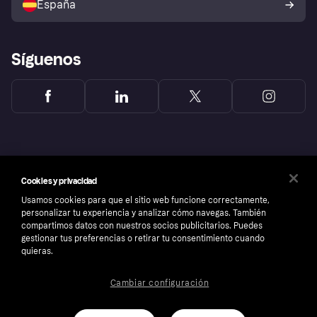
España
Reclamaciones
Síguenos
Cookies y privacidad
Usamos cookies para que el sitio web funcione correctamente,
personalizar tu experiencia y analizar cómo navegas. También
compartimos datos con nuestros socios publicitarios. Puedes
gestionar tus preferencias o retirar tu consentimiento cuando
quieras.
Copyright © 2005-2026 Klarna Bank AB (publ). Sede central: Stockholm, Sweden. Todos
Cambiar configuración
los derechos reservados. Klarna Bank AB (publ). Sveavägen 46, 111 34 Stockholm.
Número de empresa: 556737-0431
Aviso Sobre Cookies
Klarna.com