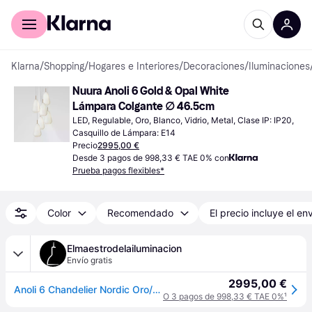
Comprar con Klarna
Para empresas
Klarna
/
Shopping
/
Hogares e Interiores
/
Decoraciones
/
Iluminaciones
Nuura Anoli 6 Gold & Opal White 
Lámpara Colgante ∅ 46.5cm
LED, Regulable, Oro, Blanco, Vidrio, Metal, Clase IP: IP20, 
Casquillo de Lámpara: E14
Precio
2995,00 €
Desde 3 pagos de 998,33 € TAE 0% con
Prueba pagos flexibles*
Color
Recomendado
El precio incluye el en
Elmaestrodelailuminacion
Envío gratis
2995,00 €
Anoli 6 Chandelier Nordic Oro/Ópalo - Nuura Nuura Aps - Sala de estar / salón - Diseño - Vidrio - Varias bombillas
O 3 pagos de 998,33 € TAE 0%
¹