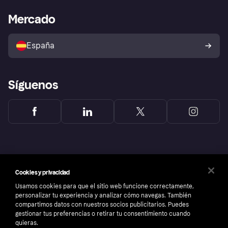
Klarna app
Bienestar financiero
Acceso empresas
Estado operativo
Mercado
Directorio de tiendas
Configuración de privacidad
Vende con Klarna
Plataformas y socios
Política de protección al
comprador de Klarna
Tu derecho de desistimiento
España
Reclamaciones
Síguenos
Cookies y privacidad
Usamos cookies para que el sitio web funcione correctamente,
personalizar tu experiencia y analizar cómo navegas. También
compartimos datos con nuestros socios publicitarios. Puedes
gestionar tus preferencias o retirar tu consentimiento cuando
quieras.