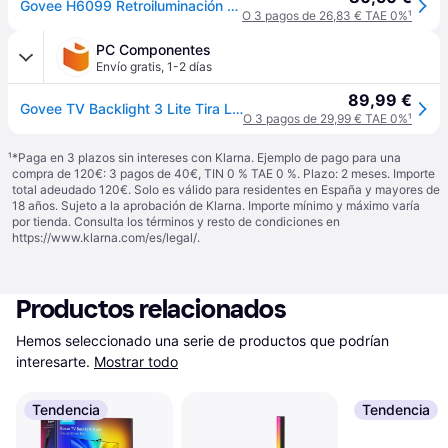
Govee H6099 Retroiluminación De Tv 3 Lite
O 3 pagos de 26,83 € TAE 0%
¹
PC Componentes
Envío gratis
,
1-2 días
89,99 €
Govee TV Backlight 3 Lite Tira LED RGBIC+W WiFi/Bluetooth con Cámara para Televisores de 55"-65"
O 3 pagos de 29,99 € TAE 0%
¹
¹
*Paga en 3 plazos sin intereses con Klarna. Ejemplo de pago para una
compra de 120€: 3 pagos de 40€, TIN 0 % TAE 0 %. Plazo: 2 meses. Importe
total adeudado 120€. Solo es válido para residentes en España y mayores de
18 años. Sujeto a la aprobación de Klarna. Importe mínimo y máximo varía
por tienda. Consulta los términos y resto de condiciones en
https://www.klarna.com/es/legal/
.
Productos relacionados
Hemos seleccionado una serie de productos que podrían 
interesarte.
Mostrar todo
Tendencia
Tendencia