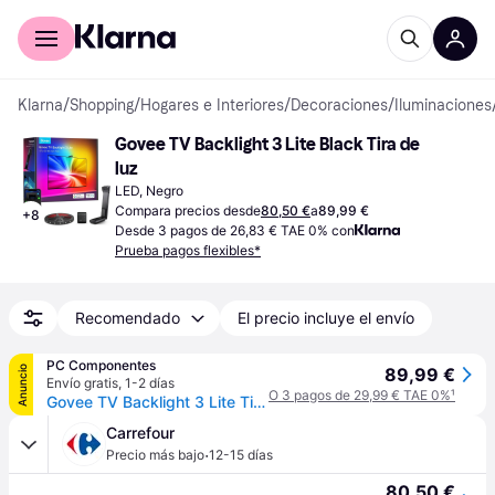
Comprar con Klarna
Para empresas
Klarna
/
Shopping
/
Hogares e Interiores
/
Decoraciones
/
Iluminaciones
Govee TV Backlight 3 Lite Black Tira de 
luz
LED, Negro
Compara precios desde
80,50 €
a
89,99 €
+
8
Desde 3 pagos de 26,83 € TAE 0% con
Prueba pagos flexibles*
Recomendado
El precio incluye el envío
PC Componentes
Anuncio
89,99 €
Envío gratis
,
1-2 días
O 3 pagos de 29,99 € TAE 0%
¹
Govee TV Backlight 3 Lite Tira LED RGBIC+W WiFi/Bluetooth con Cámara para Televisores de 55"-65"
Carrefour
·
Precio más bajo
12-15 días
80,50 €