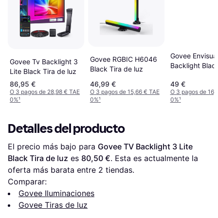
Govee Envisua
Govee RGBIC H6046
Govee Tv Backlight 3
Backlight Black
Black Tira de luz
Lite Black Tira de luz
de luz
86,95 €
46,99 €
49 €
O 3 pagos de 28,98 € TAE
O 3 pagos de 15,66 € TAE
O 3 pagos de 16,
0%
¹
0%
¹
0%
¹
Detalles del producto
El precio más bajo para 
Govee TV Backlight 3 Lite 
Black Tira de luz
 es 
80,50 €
. Esta es actualmente la 
oferta más barata entre 
2
 tiendas.
Comparar:
Govee Iluminaciones
Govee Tiras de luz