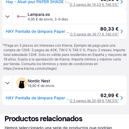
Hay - Abat-jour PAPER SHADE - Blanc - Bambou
O 3 pagos de 19,33 € TAE 0%
¹
Lampara.es
4,95 € de envío
,
3-6 días
80,33 €
HAY Pantalla de lámpara Paper Shade Donut, Ø 60 cm – sin juego cables Donut, Blanco / Ópalo, Salón / Comedor, Papel / Lunolit / Lunopal, Nórdico
O 3 pagos de 26,77 € TAE 0%
¹
¹
*Paga en 3 plazos sin intereses con Klarna. Ejemplo de pago para una
compra de 120€: 3 pagos de 40€, TIN 0 % TAE 0 %. Plazo: 2 meses. Importe
total adeudado 120€. Solo es válido para residentes en España y mayores de
18 años. Sujeto a la aprobación de Klarna. Importe mínimo y máximo varía
por tienda. Consulta los términos y resto de condiciones en
https://www.klarna.com/es/legal/
.
Nordic Nest
19,90 € de envío
62,99 €
HAY Pantalla de lámpara Paper Shade Donut Classic white o60
O 3 pagos de 20,99 € TAE 0%
¹
Productos relacionados
Hemos seleccionado una serie de productos que podrían 