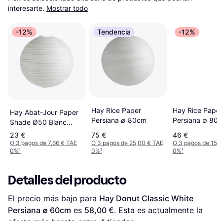
interesarte.
Mostrar todo
-12%
Tendencia
-12%
Hay Rice Pape
Hay Rice Paper
Hay Abat-Jour Paper
Persiana ∅ 80
Persiana ∅ 80cm
Shade Ø50 Blanc
Bambou H47 x W50 x
23 €
75 €
46 €
L50 cm Persiana ∅
O 3 pagos de 7,66 € TAE
O 3 pagos de 25,00 € TAE
O 3 pagos de 15,
0%
¹
0%
¹
0%
¹
50cm
Detalles del producto
El precio más bajo para 
Hay Donut Classic White 
Persiana ∅ 60cm
 es 
58,00 €
. Esta es actualmente la 