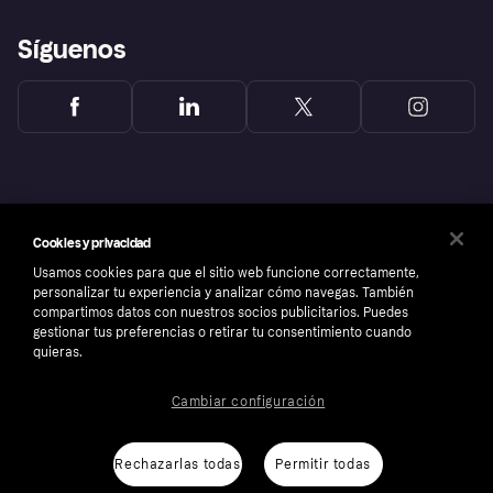
Síguenos
Cookies y privacidad
Usamos cookies para que el sitio web funcione correctamente,
personalizar tu experiencia y analizar cómo navegas. También
compartimos datos con nuestros socios publicitarios. Puedes
gestionar tus preferencias o retirar tu consentimiento cuando
quieras.
Copyright © 2005-2026 Klarna Bank AB (publ). Sede central: Stockholm, Sweden. Todos
los derechos reservados. Klarna Bank AB (publ). Sveavägen 46, 111 34 Stockholm.
Cambiar configuración
Número de empresa: 556737-0431
Aviso Sobre Cookies
Klarna.com
Rechazarlas todas
Permitir todas