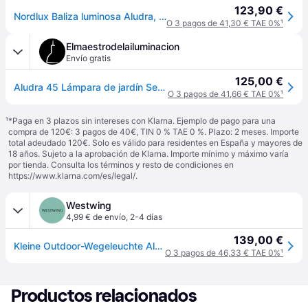
123,90 €
Nordlux Baliza luminosa Aludra, atenuable, Negro, Aluminio, Lámpara para exterior
O 3 pagos de 41,30 € TAE 0%
¹
Elmaestrodelailuminacion
Envío gratis
125,00 €
Aludra 45 Lámpara de jardín Seaside Black - Nordlux - Aluminio - Bombilla única
O 3 pagos de 41,66 € TAE 0%
¹
¹
*Paga en 3 plazos sin intereses con Klarna. Ejemplo de pago para una
compra de 120€: 3 pagos de 40€, TIN 0 % TAE 0 %. Plazo: 2 meses. Importe
total adeudado 120€. Solo es válido para residentes en España y mayores de
18 años. Sujeto a la aprobación de Klarna. Importe mínimo y máximo varía
por tienda. Consulta los términos y resto de condiciones en
https://www.klarna.com/es/legal/
.
Westwing
4,99 € de envío
,
2-4 días
139,00 €
Kleine Outdoor-Wegeleuchte Aludra
O 3 pagos de 46,33 € TAE 0%
¹
Productos relacionados