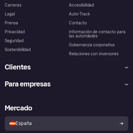
Carreras
Accesibilidad
Legal
Auto-Track
Prensa
Contacto
Privacidad
Información de contacto para
las autoridades
Seguridad
Gobernanza corporativa
Sostenibilidad
Relaciones con inversores
Clientes
Ayuda
Promesa de protección contra
Para empresas
el fraude
Inicio de sesión
Nuestra promesa
Asistencia al comerciante
Portal de desarrolladores
Klarna app
Bienestar financiero
Acceso empresas
Estado operativo
Mercado
Directorio de tiendas
Configuración de privacidad
Vende con Klarna
Plataformas y socios
Política de protección al
comprador de Klarna
Tu derecho de desistimiento
España
Reclamaciones