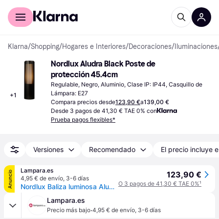
Comprar con Klarna
Para empresas
Klarna
/
Shopping
/
Hogares e Interiores
/
Decoraciones
/
Iluminaciones
Nordlux Aludra Black Poste de 
protección 45.4cm
Regulable, Negro, Aluminio, Clase IP: IP44, Casquillo de 
Lámpara: E27
+
1
Compara precios desde
123,90 €
a
139,00 €
Desde 3 pagos de 41,30 € TAE 0% con
Prueba pagos flexibles*
Versiones
Recomendado
El precio incluye e
Lampara.es
Anuncio
123,90 €
4,95 € de envío
,
3-6 días
O 3 pagos de 41,30 € TAE 0%
¹
Nordlux Baliza luminosa Aludra, atenuable, Negro, Aluminio, Lámpara para exterior
Lampara.es
·
Precio más bajo
4,95 € de envío
,
3-6 días