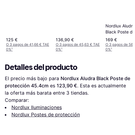
Nordlux Aludr
Black Poste de
protección 95
125 €
136,90 €
169 €
O 3 pagos de 41,66 € TAE
O 3 pagos de 45,63 € TAE
O 3 pagos de 56,
0%
¹
0%
¹
0%
¹
Detalles del producto
El precio más bajo para 
Nordlux Aludra Black Poste de 
protección 45.4cm
 es 
123,90 €
. Esta es actualmente 
la oferta más barata entre 
3
 tiendas.
Comparar:
Nordlux Iluminaciones
Nordlux Postes de protección