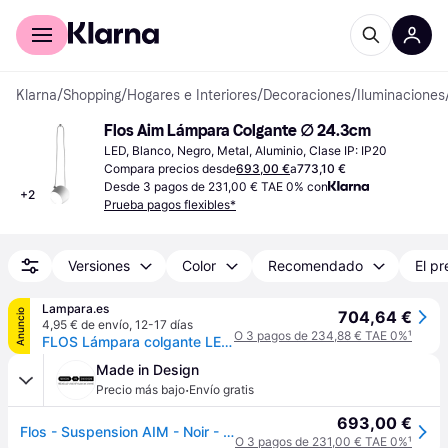
Comprar con Klarna
Para empresas
Klarna
/
Shopping
/
Hogares e Interiores
/
Decoraciones
/
Iluminaciones
Flos Aim Lámpara Colgante ∅ 24.3cm
LED, Blanco, Negro, Metal, Aluminio, Clase IP: IP20
Compara precios desde
693,00 €
a
773,10 €
Desde 3 pagos de 231,00 € TAE 0% con
+
2
Prueba pagos flexibles*
Versiones
Color
Recomendado
El pr
Lampara.es
Anuncio
704,64 €
4,95 € de envío
,
12-17 días
O 3 pagos de 234,88 € TAE 0%
¹
FLOS Lámpara colgante LED AIM, atenuable, Blanco / Ópalo, Salón / Comedor, Aluminio, Diseño
Made in Design
·
Precio más bajo
Envío gratis
693,00 €
Flos - Suspension AIM - Noir - Aluminium peint - Designer Ronan & Erwan Bouroullec
O 3 pagos de 231,00 € TAE 0%
¹