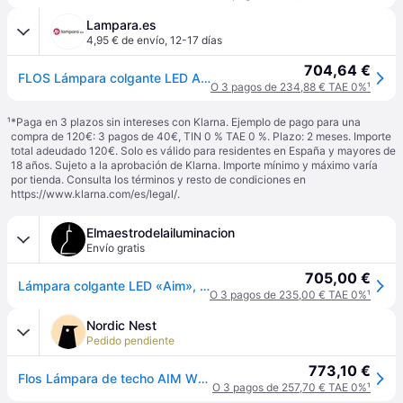
Lampara.es
4,95 € de envío
,
12-17 días
704,64 €
FLOS Lámpara colgante LED AIM, atenuable, Blanco / Ópalo, Salón / Comedor, Aluminio, Diseño
O 3 pagos de 234,88 € TAE 0%
¹
¹
*Paga en 3 plazos sin intereses con Klarna. Ejemplo de pago para una
compra de 120€: 3 pagos de 40€, TIN 0 % TAE 0 %. Plazo: 2 meses. Importe
total adeudado 120€. Solo es válido para residentes en España y mayores de
18 años. Sujeto a la aprobación de Klarna. Importe mínimo y máximo varía
por tienda. Consulta los términos y resto de condiciones en
https://www.klarna.com/es/legal/
.
Elmaestrodelailuminacion
Envío gratis
705,00 €
Lámpara colgante LED «Aim», negra - FLOS - Sala de estar / salón - Diseño - Metal - Bombilla única
O 3 pagos de 235,00 € TAE 0%
¹
Nordic Nest
Pedido pendiente
773,10 €
Flos Lámpara de techo AIM White
O 3 pagos de 257,70 € TAE 0%
¹