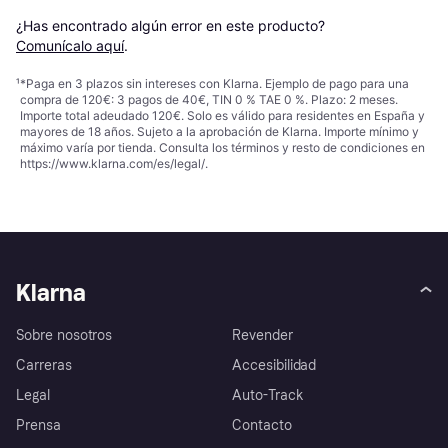
¿Has encontrado algún error en este producto? 
Comunícalo aquí
.
¹
*Paga en 3 plazos sin intereses con Klarna. Ejemplo de pago para una
compra de 120€: 3 pagos de 40€, TIN 0 % TAE 0 %. Plazo: 2 meses.
Importe total adeudado 120€. Solo es válido para residentes en España y
mayores de 18 años. Sujeto a la aprobación de Klarna. Importe mínimo y
máximo varía por tienda. Consulta los términos y resto de condiciones en
https://www.klarna.com/es/legal/
.
Klarna
Sobre nosotros
Revender
Carreras
Accesibilidad
Legal
Auto-Track
Prensa
Contacto