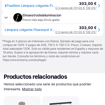
303,00 €
&Tradition Lámpara colgante Flowerpot VP7 negro mate
O 3 pagos de 101,00 € TAE 0%
¹
Elmaestrodelailuminacion
·
Precio más bajo
Envío gratis
303,00 €
Lámpara colgante Flowerpot VP7 negro mate - &Tradition - Sala de estar / salón - Diseño - Metal - Bombilla única
O 3 pagos de 101,00 € TAE 0%
¹
¹
*Paga en 3 plazos sin intereses con Klarna. Ejemplo de pago para una
compra de 120€: 3 pagos de 40€, TIN 0 % TAE 0 %. Plazo: 2 meses. Importe
total adeudado 120€. Solo es válido para residentes en España y mayores de
18 años. Sujeto a la aprobación de Klarna. Importe mínimo y máximo varía
por tienda. Consulta los términos y resto de condiciones en
https://www.klarna.com/es/legal/
.
Productos relacionados
Hemos seleccionado una serie de productos que podrían 
interesarte.
Mostrar todo