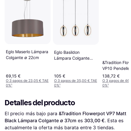
Eglo Maserlo Lámpara
Eglo Basildon
Colgante ∅ 22cm
Lámpara Colgante
&Tradition Flo
78cm
VP10 Pendelle
16 cm Matt Bl
69,15 €
105 €
138,72 €
Lámpara Colga
O 3 pagos de 23,05 € TAE
O 3 pagos de 35,00 € TAE
O 3 pagos de 46,
0%
¹
0%
¹
0%
¹
16cm
Detalles del producto
El precio más bajo para 
&Tradition Flowerpot VP7 Matt 
Black Lámpara Colgante ∅ 37cm
 es 
303,00 €
. Esta es 
actualmente la oferta más barata entre 
3
 tiendas.