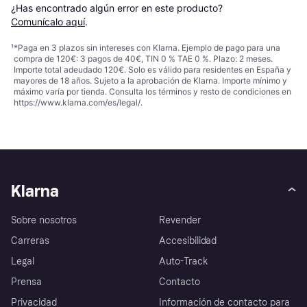
¿Has encontrado algún error en este producto? 
Comunícalo aquí
.
¹
*Paga en 3 plazos sin intereses con Klarna. Ejemplo de pago para una
compra de 120€: 3 pagos de 40€, TIN 0 % TAE 0 %. Plazo: 2 meses.
Importe total adeudado 120€. Solo es válido para residentes en España y
mayores de 18 años. Sujeto a la aprobación de Klarna. Importe mínimo y
máximo varía por tienda. Consulta los términos y resto de condiciones en
https://www.klarna.com/es/legal/
.
Klarna
Sobre nosotros
Revender
Carreras
Accesibilidad
Legal
Auto-Track
Prensa
Contacto
Privacidad
Información de contacto para