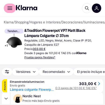
Comprar con Klarna
Para empresas
Klarna
/
Shopping
/
Hogares e Interiores
/
Decoraciones
/
Iluminaciones
&Tradition Flowerpot VP7 Matt Black 
Tendencia
Lámpara Colgante ∅ 37cm
Regulable, LED, Negro, Metal, Acero, Clase IP: IP20, 
Casquillo de Lámpara: E27
+
1
Precio
303,00 €
Desde 3 pagos de 101,00 € TAE 0% con
Prueba pagos flexibles*
Versiones
Recomendado
El precio incluye e
Elmaestrodelailuminacion
Anuncio
303,00 €
Envío gratis
O 3 pagos de 101,00 € TAE 0%
¹
Lámpara colgante Flowerpot VP7 negro mate - &Tradition - Sala de estar / salón - Diseño - Metal - Bombilla única
Nordic Nest
·
Precio más bajo
Envío gratis