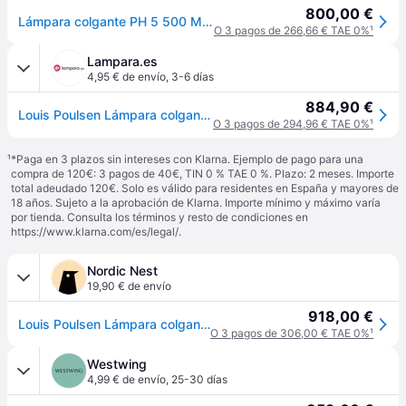
800,00 €
Lámpara colgante PH 5 500 Monochrome White - Louis Poulsen - Sala de estar / salón - Diseño - Metal - Bombilla única
O 3 pagos de 266,66 € TAE 0%
¹
Lampara.es
4,95 € de envío
,
3-6 días
884,90 €
Louis Poulsen Lámpara colgante de diseño PH 5 500, atenuable, Blanco / Ópalo, Salón / Comedor, Aluminio, Diseño, Lámpara colgante
O 3 pagos de 294,96 € TAE 0%
¹
¹
*Paga en 3 plazos sin intereses con Klarna. Ejemplo de pago para una
compra de 120€: 3 pagos de 40€, TIN 0 % TAE 0 %. Plazo: 2 meses. Importe
total adeudado 120€. Solo es válido para residentes en España y mayores de
18 años. Sujeto a la aprobación de Klarna. Importe mínimo y máximo varía
por tienda. Consulta los términos y resto de condiciones en
https://www.klarna.com/es/legal/
.
Nordic Nest
19,90 € de envío
918,00 €
Louis Poulsen Lámpara colgante PH 5 monocromo Blanco
O 3 pagos de 306,00 € TAE 0%
¹
Westwing
4,99 € de envío
,
25-30 días