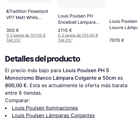
&Tradition Flowerpot
Louis Poulsen PH
VP7 Matt White
Louis Poulsen 
Snowball Lámpara
Lámpara Colgante ∅
Louvre Lámpa
Colgante 40cm
37cm
303 €
2115 €
Colgante ∅ 6
O 3 pagos de 101,00 €
O 3 pagos de 705,00 €
7070 €
TAE 0%
¹
TAE 0%
¹
Detalles del producto
El precio más bajo para 
Louis Poulsen PH 5 
Monocromo Blanco Lámpara Colgante ∅ 50cm
 es 
800,00 €
. Esta es actualmente la oferta más barata 
entre 
6
 tiendas.
Comparar:
Louis Poulsen Iluminaciones
Louis Poulsen Lámparas Colgantes