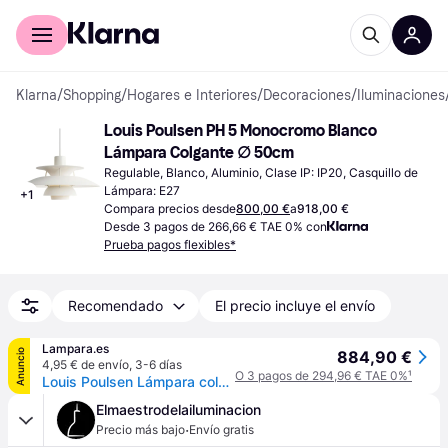
Comprar con Klarna
Para empresas
Klarna
/
Shopping
/
Hogares e Interiores
/
Decoraciones
/
Iluminaciones
Louis Poulsen PH 5 Monocromo Blanco 
Lámpara Colgante ∅ 50cm
Regulable, Blanco, Aluminio, Clase IP: IP20, Casquillo de 
Lámpara: E27
+
1
Compara precios desde
800,00 €
a
918,00 €
Desde 3 pagos de 266,66 € TAE 0% con
Prueba pagos flexibles*
Recomendado
El precio incluye el envío
Lampara.es
Anuncio
884,90 €
4,95 € de envío
,
3-6 días
O 3 pagos de 294,96 € TAE 0%
¹
Louis Poulsen Lámpara colgante de diseño PH 5 500, atenuable, Blanco / Ópalo, Salón / Comedor, Aluminio, Diseño, Lámpara colgante
Elmaestrodelailuminacion
·
Precio más bajo
Envío gratis