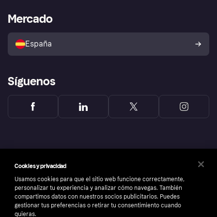
Asistencia al comerciante
Portal de desarrolladores
Klarna app
Bienestar financiero
Acceso empresas
Estado operativo
Mercado
Directorio de tiendas
Configuración de privacidad
Vende con Klarna
Plataformas y socios
Política de protección al
comprador de Klarna
Tu derecho de desistimiento
España
Reclamaciones
Síguenos
Cookies y privacidad
Usamos cookies para que el sitio web funcione correctamente,
personalizar tu experiencia y analizar cómo navegas. También
compartimos datos con nuestros socios publicitarios. Puedes
gestionar tus preferencias o retirar tu consentimiento cuando
quieras.