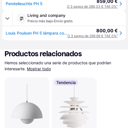
859,00 €
Pendelleuchte PH 5
O 3 pagos de 286,33 € TAE 0%
¹
Living and company
·
Precio más bajo
Envío gratis
800,00 €
Louis Poulsen PH 5 lámpara colgante monocromo blanco - 5741104574
O 3 pagos de 266,66 € TAE 0%
¹
Productos relacionados
Hemos seleccionado una serie de productos que podrían 
interesarte.
Mostrar todo
Tendencia