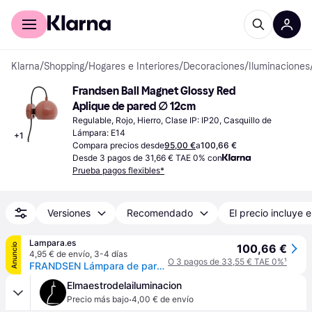
Comprar con Klarna
Para empresas
Klarna
/
Shopping
/
Hogares e Interiores
/
Decoraciones
/
Iluminaciones
Frandsen Ball Magnet Glossy Red 
Aplique de pared ∅ 12cm
Regulable, Rojo, Hierro, Clase IP: IP20, Casquillo de 
Lámpara: E14
+
1
Compara precios desde
95,00 €
a
100,66 €
Desde 3 pagos de 31,66 € TAE 0% con
Prueba pagos flexibles*
Versiones
Recomendado
El precio incluye e
Lampara.es
Anuncio
100,66 €
4,95 € de envío
,
3-4 días
O 3 pagos de 33,55 € TAE 0%
¹
FRANDSEN Lámpara de pared diseño Ball Magnet, Rojo, Salón / Comedor, Metal, Diseño, Lámpara de pared
Elmaestrodelailuminacion
·
Precio más bajo
4,00 € de envío