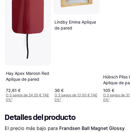
Lindby Emina Aplique
de pared
Hay Apex Maroon Red
Hübsch Pliss B
Aplique de pared
Aplique de pa
48cm
72,61 €
36 €
105 €
O 3 pagos de 24,20 € TAE
O 3 pagos de 12,00 € TAE
O 3 pagos de 35,
0%
¹
0%
¹
0%
¹
Detalles del producto
El precio más bajo para 
Frandsen Ball Magnet Glossy 