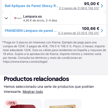
95,00 €
Ball Apliques de Pared Glossy Red - Frandsen Ball Magnet - Sala de estar / salón - Diseño - Metal - Bombilla única
O 3 pagos de 31,66 € TAE 0%
¹
Lampara.es
4,95 € de envío
,
3-4 días
100,66 €
FRANDSEN Lámpara de pared diseño Ball Magnet, Rojo, Salón / Comedor, Metal, Diseño, Lámpara de pared
O 3 pagos de 33,55 € TAE 0%
¹
¹
*Paga en 3 plazos sin intereses con Klarna. Ejemplo de pago para una
compra de 120€: 3 pagos de 40€, TIN 0 % TAE 0 %. Plazo: 2 meses. Importe
total adeudado 120€. Solo es válido para residentes en España y mayores de
18 años. Sujeto a la aprobación de Klarna. Importe mínimo y máximo varía
por tienda. Consulta los términos y resto de condiciones en
https://www.klarna.com/es/legal/
.
Productos relacionados
Hemos seleccionado una serie de productos que podrían 
interesarte.
Mostrar todo
-11%