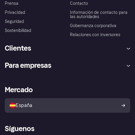
Prensa
Contacto
Privacidad
Información de contacto para
las autoridades
Seguridad
Gobernanza corporativa
Sostenibilidad
Relaciones con inversores
Clientes
Ayuda
Promesa de protección contra
Para empresas
el fraude
Inicio de sesión
Nuestra promesa
Asistencia al comerciante
Portal de desarrolladores
Klarna app
Bienestar financiero
Acceso empresas
Estado operativo
Mercado
Directorio de tiendas
Configuración de privacidad
Vende con Klarna
Plataformas y socios
Política de protección al
comprador de Klarna
Tu derecho de desistimiento
España
Reclamaciones
Síguenos