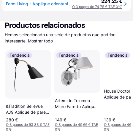
224,25 €
Ferm Living - Applique orientable Arum - Beige - Fer - Designer Trine Andersen
O 3 pagos de 74,75 € TAE 0%
¹
Productos relacionados
Hemos seleccionado una serie de productos que podrían 
interesarte.
Mostrar todo
Tendencia
Tendencia
Tendencia
House Doctor
Aplique de pa
Artemide Tolomeo
15.6cm
&Tradition Bellevue
Micro Faretto Aplique
AJ9 Aplique de pared
de pared ∅ 20cm
∅ 16.7cm
280 €
149 €
139 €
O 3 pagos de 93,33 € TAE
O 3 pagos de 49,66 € TAE
O 3 pagos de 46,
0%
¹
0%
¹
0%
¹