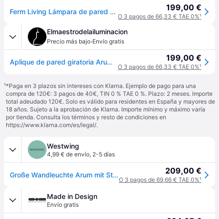
199,00 €
Ferm Living Lámpara de pared Arum swivel Cashmere
O 3 pagos de 66,33 € TAE 0%
¹
Elmaestrodelailuminacion
·
Precio más bajo
Envío gratis
199,00 €
Aplique de pared giratoria Arum, beige, 47 cm, con enchufe - ferm LIVING Arum Swivel - Sala de estar / salón - Diseño - Metal - Bombilla única
O 3 pagos de 66,33 € TAE 0%
¹
¹
*Paga en 3 plazos sin intereses con Klarna. Ejemplo de pago para una
compra de 120€: 3 pagos de 40€, TIN 0 % TAE 0 %. Plazo: 2 meses. Importe
total adeudado 120€. Solo es válido para residentes en España y mayores de
18 años. Sujeto a la aprobación de Klarna. Importe mínimo y máximo varía
por tienda. Consulta los términos y resto de condiciones en
https://www.klarna.com/es/legal/
.
Westwing
4,99 € de envío
,
2-5 días
209,00 €
Große Wandleuchte Arum mit Stecker, verstellbar
O 3 pagos de 69,66 € TAE 0%
¹
Made in Design
Envío gratis