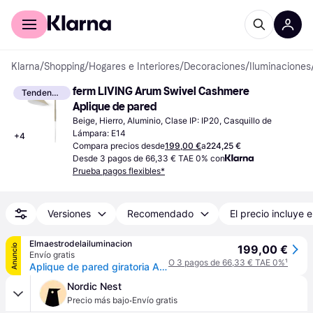
Comprar con Klarna
Para empresas
Klarna
/
Shopping
/
Hogares e Interiores
/
Decoraciones
/
Iluminaciones
ferm LIVING Arum Swivel Cashmere 
Tendencia
Aplique de pared
Beige, Hierro, Aluminio, Clase IP: IP20, Casquillo de 
Lámpara: E14
+
4
Compara precios desde
199,00 €
a
224,25 €
Desde 3 pagos de 66,33 € TAE 0% con
Prueba pagos flexibles*
Versiones
Recomendado
El precio incluye e
Elmaestrodelailuminacion
Anuncio
199,00 €
Envío gratis
O 3 pagos de 66,33 € TAE 0%
¹
Aplique de pared giratoria Arum, beige, 47 cm, con enchufe - ferm LIVING Arum Swivel - Sala de estar / salón - Diseño - Metal - Bombilla única
Nordic Nest
·
Precio más bajo
Envío gratis