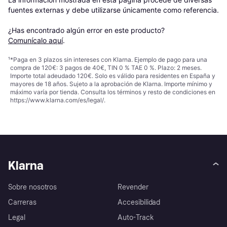
fuentes externas y debe utilizarse únicamente como referencia.

¿Has encontrado algún error en este producto? 
Comunícalo aquí
.
¹
*Paga en 3 plazos sin intereses con Klarna. Ejemplo de pago para una
compra de 120€: 3 pagos de 40€, TIN 0 % TAE 0 %. Plazo: 2 meses.
Importe total adeudado 120€. Solo es válido para residentes en España y
mayores de 18 años. Sujeto a la aprobación de Klarna. Importe mínimo y
máximo varía por tienda. Consulta los términos y resto de condiciones en
https://www.klarna.com/es/legal/
.
Klarna
Sobre nosotros
Revender
Carreras
Accesibilidad
Legal
Auto-Track