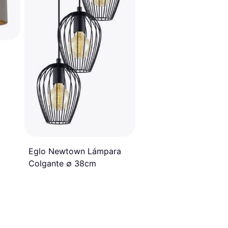
Eglo Newtown Lámpara
Colgante ∅ 38cm