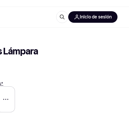
Inicio de sesión
Más información
les de oficina
Qué es Klarna?
s Lámpara 
s*
las categorías