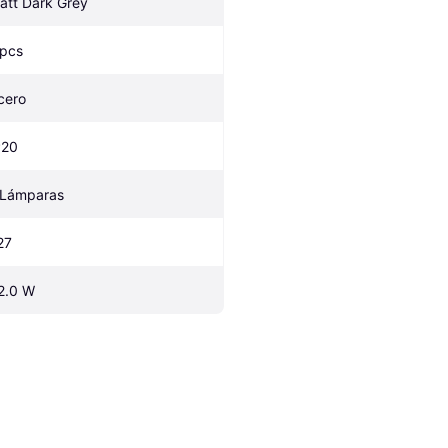
att Dark Grey
 pcs
cero
P20
 Lámparas
27
2.0 W