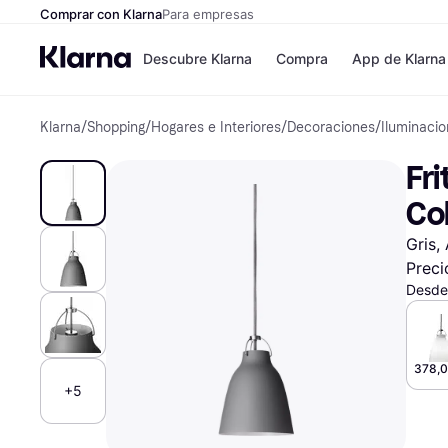
Comprar con Klarna
Para empresas
Descubre Klarna
Compra
App de Klarna
Klarna
/
Shopping
/
Hogares e Interiores
/
Decoraciones
/
Iluminaci
Formas de pag
Tiendas
Formas de pago
MediaMarkt
Fri
Paga ahora
Shein
Paga en 3 plazos
Zalando Priv
Co
Paga en 30 días
Zara
Financiación
JD Sports
Gris,
Klarna en Apple 
Preci
Desde
Directorio de tie
378,0
+5