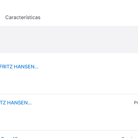
o
Características
Lámpara colgante Caravaggio™ P1 Gris mate45 - FRITZ HANSEN Caravaggio P1 - Sala de estar / salón - Diseño - Metal - Bombilla única
Lámpara colgante Caravaggio™ P1 Gris mate45 - FRITZ HANSEN Caravaggio P1 - Sala de estar / salón - Diseño - Metal - Bombilla única
P