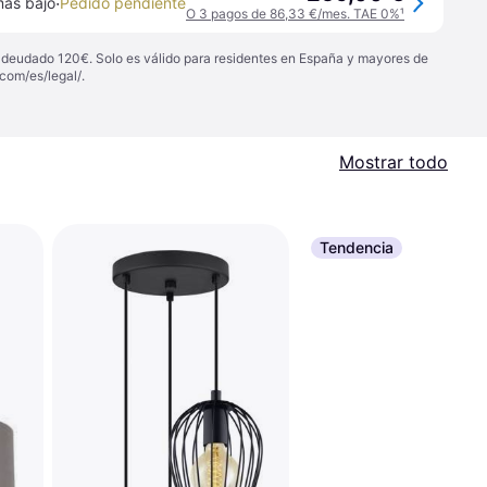
·
más bajo
Pedido pendiente
O 3 pagos de 86,33 €/mes. TAE 0%
¹
 adeudado 120€. Solo es válido para residentes en España y mayores de
com/es/legal/
.
Mostrar todo
Tendencia