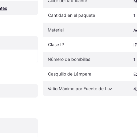
Color del fabricante
M
ntes
Cantidad en el paquete
1
Material
A
Clase IP
I
Número de bombillas
1
Casquillo de Lámpara
E
Vatio Máximo por Fuente de Luz
4