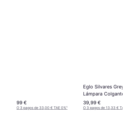
Eglo Silvares Grey
Lámpara Colgante ∅
25cm
99 €
39,99 €
O 3 pagos de 33,00 € TAE 0%
¹
O 3 pagos de 13,33 € TAE 0