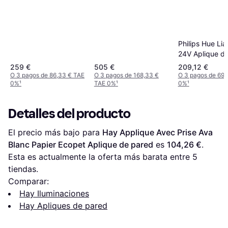
Philips Hue Li
24V Aplique d
259 €
505 €
209,12 €
O 3 pagos de 86,33 € TAE
O 3 pagos de 168,33 €
O 3 pagos de 69,
0%
¹
TAE 0%
¹
0%
¹
Detalles del producto
El precio más bajo para 
Hay Applique Avec Prise Ava 
Blanc Papier Ecopet Aplique de pared
 es 
104,26 €
. 
Esta es actualmente la oferta más barata entre 
5
tiendas.
Comparar:
Hay Iluminaciones
Hay Apliques de pared