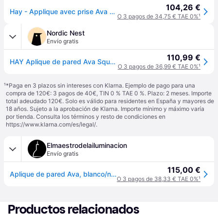
104,26 €
Hay - Applique avec prise Ava - Blanc - Papier ECOPET - Designer Ana Kraš
O 3 pagos de 34,75 € TAE 0%
¹
Nordic Nest
Envío gratis
110,99 €
HAY Aplique de pared Ava Square Blanco
O 3 pagos de 36,99 € TAE 0%
¹
¹
*Paga en 3 plazos sin intereses con Klarna. Ejemplo de pago para una
compra de 120€: 3 pagos de 40€, TIN 0 % TAE 0 %. Plazo: 2 meses. Importe
total adeudado 120€. Solo es válido para residentes en España y mayores de
18 años. Sujeto a la aprobación de Klarna. Importe mínimo y máximo varía
por tienda. Consulta los términos y resto de condiciones en
https://www.klarna.com/es/legal/
.
Elmaestrodelailuminacion
Envío gratis
115,00 €
Aplique de pared Ava, blanco/negro, altura 21 cm, enchufe, E14 - HAY - Pasillo - Diseño - Plástico - Angular
O 3 pagos de 38,33 € TAE 0%
¹
Productos relacionados