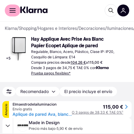
Comprar con Klarna
Para empresas
Klarna
/
Shopping
/
Hogares e Interiores
/
Decoraciones
/
Iluminaciones
Hay Applique Avec Prise Ava Blanc 
Papier Ecopet Aplique de pared
Regulable, Blanco, Acero, Plástico, Clase IP: IP20, 
Casquillo de Lámpara: E14
+
5
Compara precios desde
104,26 €
a
115,00 €
Desde 3 pagos de 34,75 € TAE 0% con
Prueba pagos flexibles*
Recomendado
El precio incluye el envío
Elmaestrodelailuminacion
Anuncio
115,00 €
Envío gratis
O 3 pagos de 38,33 € TAE 0%
¹
Aplique de pared Ava, blanco/negro, altura 21 cm, enchufe, E14 - HAY - Pasillo - Diseño - Plástico - Angular
Made in Design
·
Precio más bajo
5,90 € de envío