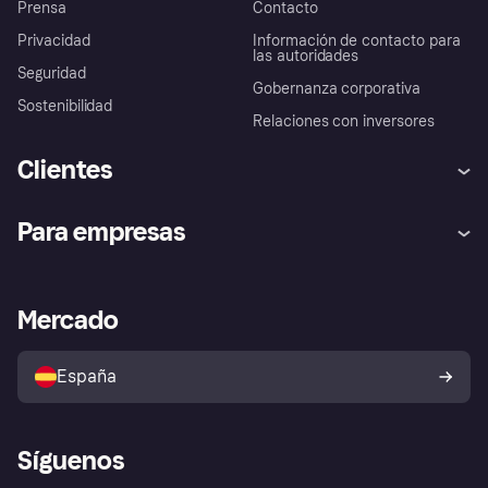
Prensa
Contacto
Privacidad
Información de contacto para
las autoridades
Seguridad
Gobernanza corporativa
Sostenibilidad
Relaciones con inversores
Clientes
Ayuda
Promesa de protección contra
Para empresas
el fraude
Inicio de sesión
Nuestra promesa
Asistencia al comerciante
Portal de desarrolladores
Klarna app
Bienestar financiero
Acceso empresas
Estado operativo
Mercado
Directorio de tiendas
Configuración de privacidad
Vende con Klarna
Plataformas y socios
Política de protección al
comprador de Klarna
Tu derecho de desistimiento
España
Reclamaciones
Síguenos