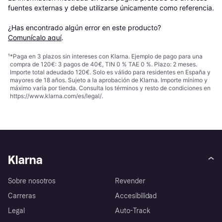
fuentes externas y debe utilizarse únicamente como referencia.

¿Has encontrado algún error en este producto? 
Comunícalo aquí
.
¹
*Paga en 3 plazos sin intereses con Klarna. Ejemplo de pago para una
compra de 120€: 3 pagos de 40€, TIN 0 % TAE 0 %. Plazo: 2 meses.
Importe total adeudado 120€. Solo es válido para residentes en España y
mayores de 18 años. Sujeto a la aprobación de Klarna. Importe mínimo y
máximo varía por tienda. Consulta los términos y resto de condiciones en
https://www.klarna.com/es/legal/
.
Klarna
Sobre nosotros
Revender
Carreras
Accesibilidad
Legal
Auto-Track