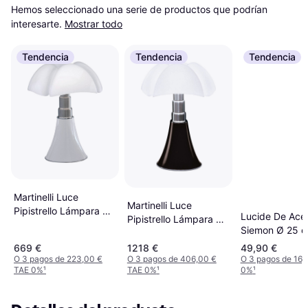
Hemos seleccionado una serie de productos que podrían 
interesarte.
Mostrar todo
Tendencia
Tendencia
Tendencia
Martinelli Luce
Martinelli Luce
Pipistrello Lámpara de
Lucide De Ace
Pipistrello Lámpara de
mesa 35cm
Siemon Ø 25 
mesa 62cm
Amarillo Ocre
669 €
1218 €
49,90 €
Lámpara de m
O 3 pagos de 223,00 €
O 3 pagos de 406,00 €
O 3 pagos de 16,
TAE 0%
¹
TAE 0%
¹
0%
¹
40cm