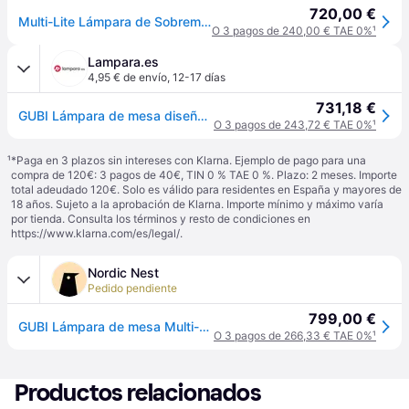
720,00 €
Multi-Lite Lámpara de Sobremesa Brass/Desert Sage - GUBI - Sala de estar / salón - Diseño - Metal - Con pantalla
O 3 pagos de 240,00 € TAE 0%
¹
Lampara.es
4,95 € de envío
,
12-17 días
731,18 €
GUBI Lámpara de mesa diseño Multi-Lite, Latón / Oro, Salón / Comedor, Metal, Diseño, Lámpara de mesa
O 3 pagos de 243,72 € TAE 0%
¹
¹
*Paga en 3 plazos sin intereses con Klarna. Ejemplo de pago para una
compra de 120€: 3 pagos de 40€, TIN 0 % TAE 0 %. Plazo: 2 meses. Importe
total adeudado 120€. Solo es válido para residentes en España y mayores de
18 años. Sujeto a la aprobación de Klarna. Importe mínimo y máximo varía
por tienda. Consulta los términos y resto de condiciones en
https://www.klarna.com/es/legal/
.
Nordic Nest
Pedido pendiente
799,00 €
GUBI Lámpara de mesa Multi-Lite Brass-desert sage
O 3 pagos de 266,33 € TAE 0%
¹
Productos relacionados