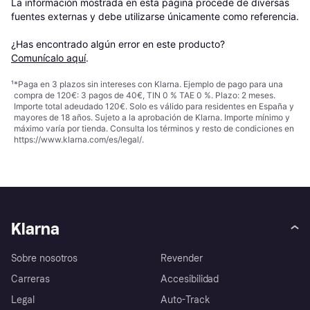
La información mostrada en esta página procede de diversas 
fuentes externas y debe utilizarse únicamente como referencia.

¿Has encontrado algún error en este producto? 
Comunícalo aquí
.
¹
*Paga en 3 plazos sin intereses con Klarna. Ejemplo de pago para una
compra de 120€: 3 pagos de 40€, TIN 0 % TAE 0 %. Plazo: 2 meses.
Importe total adeudado 120€. Solo es válido para residentes en España y
mayores de 18 años. Sujeto a la aprobación de Klarna. Importe mínimo y
máximo varía por tienda. Consulta los términos y resto de condiciones en
https://www.klarna.com/es/legal/
.
Klarna
Sobre nosotros
Revender
Carreras
Accesibilidad
Legal
Auto-Track