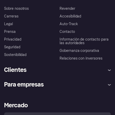
Sobre nosotros
Revender
Carreras
Accesibilidad
Legal
Auto-Track
Prensa
Contacto
Privacidad
Información de contacto para
las autoridades
Seguridad
Gobernanza corporativa
Sostenibilidad
Relaciones con inversores
Clientes
Ayuda
Promesa de protección contra
Para empresas
el fraude
Inicio de sesión
Nuestra promesa
Asistencia al comerciante
Portal de desarrolladores
Klarna app
Bienestar financiero
Acceso empresas
Estado operativo
Mercado
Directorio de tiendas
Configuración de privacidad
Vende con Klarna
Plataformas y socios
Política de protección al