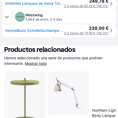
249,78 €
Artemide Lámpara de mesa Tolomeo micro aluminio
O 3 pagos de 83,26 € TAE 0%
¹
Westwing
4,99 € de envío
,
2-4 días
239,00 €
Verstellbare Schreibtischlampe Tolomeo Micro
O 3 pagos de 79,66 € TAE 0%
¹
Productos relacionados
Hemos seleccionado una serie de productos que podrían 
interesarte.
Mostrar todo
Northern Light
Birdy Lámpara