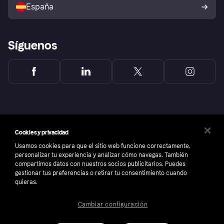
comprador de Klarna
Tu derecho de desistimiento
España
Reclamaciones
Síguenos
Cookies y privacidad
Usamos cookies para que el sitio web funcione correctamente,
personalizar tu experiencia y analizar cómo navegas. También
compartimos datos con nuestros socios publicitarios. Puedes
gestionar tus preferencias o retirar tu consentimiento cuando
quieras.
Copyright © 2005-2026 Klarna Bank AB (publ). Sede central: Stockholm, Sweden. Todos
Cambiar configuración
los derechos reservados. Klarna Bank AB (publ). Sveavägen 46, 111 34 Stockholm.
Número de empresa: 556737-0431