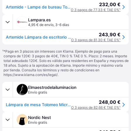
232,00 €
Artemide - Lampe de bureau Tolomeo - Métal - Aluminium - Designer Michele de Lucchi
O 3 pagos de 77,33 € TAE 0%
¹
Lampara.es
4,95 € de envío
,
3-6 días
243,90 €
Artemide Lámpara de escritorio Tolomeo Micro, Aluminio / Gris / Cinc, Despacho / Oficina, Aluminio, Diseño, Lámpara de mesa
O 3 pagos de 81,30 € TAE 0%
¹
¹
*Paga en 3 plazos sin intereses con Klarna. Ejemplo de pago para una
compra de 120€: 3 pagos de 40€, TIN 0 % TAE 0 %. Plazo: 2 meses. Importe
total adeudado 120€. Solo es válido para residentes en España y mayores de
18 años. Sujeto a la aprobación de Klarna. Importe mínimo y máximo varía
por tienda. Consulta los términos y resto de condiciones en
https://www.klarna.com/es/legal/
.
Elmaestrodelailuminacion
Envío gratis
248,00 €
Lámpara de mesa Tolomeo Micro Aluminio - Artemide - Oficina / espacio de trabajo - Diseño - Metal - Bombilla única
O 3 pagos de 82,66 € TAE 0%
¹
Nordic Nest
Envío gratis