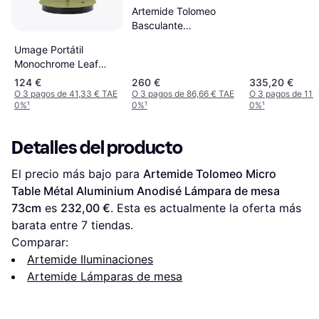
mesa 43cm
Artemide Tolomeo
Basculante
Aluminium/Beige
Umage Portátil
Lámpara de mesa
Monochrome Leaf
66cm
Lámpara de mesa
124 €
260 €
335,20 €
30.6cm
O 3 pagos de 41,33 € TAE
O 3 pagos de 86,66 € TAE
O 3 pagos de 111
0%
¹
0%
¹
0%
¹
Detalles del producto
El precio más bajo para 
Artemide Tolomeo Micro 
Table Métal Aluminium Anodisé Lámpara de mesa 
73cm
 es 
232,00 €
. Esta es actualmente la oferta más 
barata entre 
7
 tiendas.
Comparar:
Artemide Iluminaciones
Artemide Lámparas de mesa