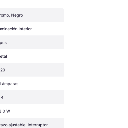
romo, Negro
luminación Interior
 pcs
etal
P20
 Lámparas
14
8.0 W
razo ajustable, Interruptor 