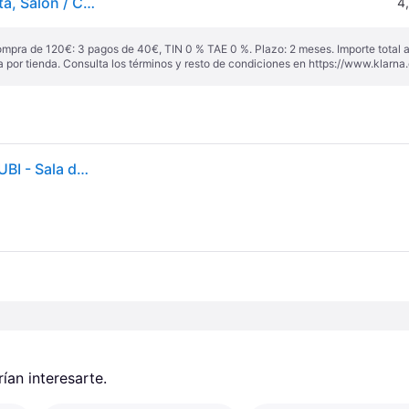
GUBI Lámpara de pared diseño Bestlite, Cromo / Plata, Salón / Comedor, Metal, Diseño, Lámpara de pared
4
ompra de 120€: 3 pagos de 40€, TIN 0 % TAE 0 %. Plazo: 2 meses. Importe total
a por tienda. Consulta los términos y resto de condiciones en
https://www.klarna.
Bestlite BL6 Aplique de Pared Ø16 Cromo/Negro - GUBI - Sala de estar / salón - Diseño - Metal - Bombilla única
an interesarte.