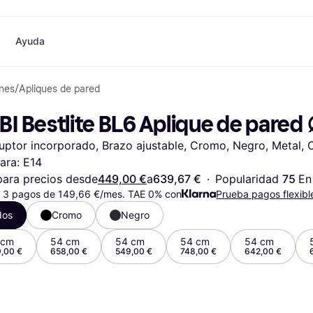
Ayuda
ones
/
Apliques de pared
o
Compras y recompensas
Compra y compara precios
Banca
Móvil
Fotografías
Materia
Cashback
Rebajas
Tarjeta Klarna
Juegos y Entretenimiento
eSIM internacional
¿
BI Bestlite BL6 Aplique de pared
Directorio de tiendas
Belleza
Saldo
Teléfonos & Wearables
e
Suscripciones
Ropa
Cuentas de ahorro
Niños y Familia
ruptor incorporado, Brazo ajustable, Cromo, Negro, Metal, Cl
Invita a un amigo
Juguetes
Cuenta Flex
Transportes Motorizados
Hogares e Interiores
Depósito a plazo fijo
Jardín y Patio
ara: E14
Pay
Audio y Video
Electrodomésticos de
ara precios desde
449,00 €
a
639,67 €
·
Popularidad 
75 
En
Deportes y Aire libre
Cocina
 3 pagos de 149,66 €/mes. TAE 0% con
Prueba pagos flexibl
Informática
Electrodomésticos
dos
Cromo
Negro
ndas
Hazlo tú mismo
Libros, Películas y Música
Todas 
 cm
54 cm
54 cm
54 cm
54 cm
,00 €
658,00 €
549,00 €
748,00 €
642,00 €