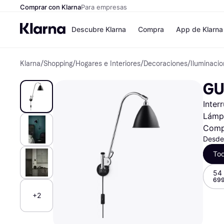
Comprar con Klarna
Para empresas
Descubre Klarna
Compra
App de Klarna
Klarna
/
Shopping
/
Hogares e Interiores
/
Decoraciones
/
Iluminaci
Formas de pag
Tiendas
Formas de pago
MediaMarkt
GU
Paga ahora
Shein
Paga en 3 plazos
Zalando Priv
Inter
Paga en 30 días
Zara
Financiación
JD Sports
Lámp
Klarna en Apple 
Comp
Desde
To
Directorio de tie
54
699
+2