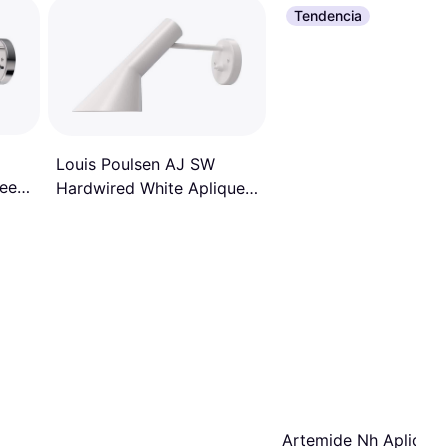
Tendencia
Louis Poulsen AJ SW
eel
Hardwired White Aplique
cm
de pared ∅ 9cm
Artemide Nh Aplique 