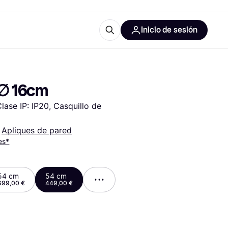
Inicio de sesión
Más información
les de oficina
Qué es Klarna?
 ∅ 16cm
ase IP: IP20, Casquillo de 
 
Apliques de pared
es*
las categorías
54 cm
54 cm
699,00 €
449,00 €