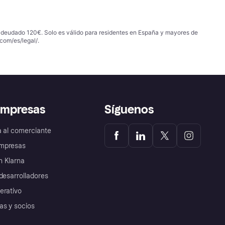
 adeudado 120€. Solo es válido para residentes en España y mayores de
com/es/legal/
.
empresas
Síguenos
a al comerciante
mpresas
 Klarna
desarrolladores
erativo
as y socios