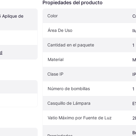
Propiedades del producto
Color
 Aplique de 
C
Área De Uso
I
Cantidad en el paquete
1
ed
Material
M
Clase IP
I
Número de bombillas
1
Casquillo de Lámpara
E
Vatio Máximo por Fuente de Luz
2
B
Propiedades