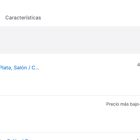
o
Características
4
GUBI Lámpara de pared diseño Bestlite, Cromo / Plata, Salón / Comedor, Metal, Diseño, Lámpara de pared
·
Precio más bajo