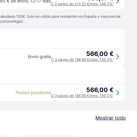
,95 € de envío
,
12-17 días
O 3 pagos de 213,22 €/mes. TAE 0%
¹
 adeudado 120€. Solo es válido para residentes en España y mayores de
com/es/legal/
.
566,00 €
Envío gratis
O 3 pagos de 188,66 €/mes. TAE 0%
¹
566,00 €
Pedido pendiente
O 3 pagos de 188,66 €/mes. TAE 0%
¹
Mostrar todo