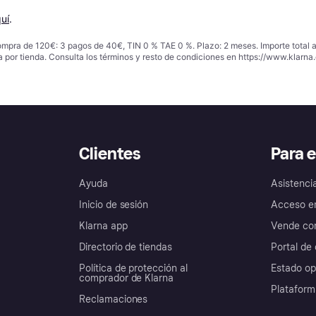
uí
.
ompra de 120€: 3 pagos de 40€, TIN 0 % TAE 0 %. Plazo: 2 meses. Importe total
a por tienda. Consulta los términos y resto de condiciones en
https://www.klarna.
Clientes
Para 
Ayuda
Asistenci
Inicio de sesión
Acceso e
Klarna app
Vende con
Directorio de tiendas
Portal de 
Política de protección al
Estado op
comprador de Klarna
Plataform
Reclamaciones