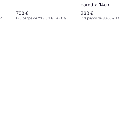
pared ∅ 14cm
700 €
260 €
%
¹
O 3 pagos de 233,33 € TAE 0%
¹
O 3 pagos de 86,66 € TAE 0%