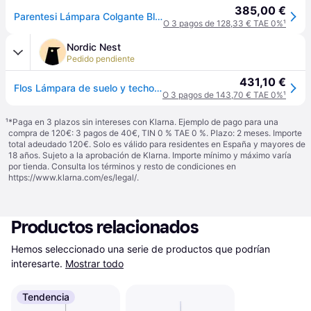
385,00 €
Parentesi Lámpara Colgante Blanco con Regulador - Flos - Sala de estar / salón - Diseño - Metal
O 3 pagos de 128,33 € TAE 0%
¹
Nordic Nest
Pedido pendiente
431,10 €
Flos Lámpara de suelo y techo regulable Parentesi Blanco
O 3 pagos de 143,70 € TAE 0%
¹
¹
*Paga en 3 plazos sin intereses con Klarna. Ejemplo de pago para una
compra de 120€: 3 pagos de 40€, TIN 0 % TAE 0 %. Plazo: 2 meses. Importe
total adeudado 120€. Solo es válido para residentes en España y mayores de
18 años. Sujeto a la aprobación de Klarna. Importe mínimo y máximo varía
por tienda. Consulta los términos y resto de condiciones en
https://www.klarna.com/es/legal/
.
Productos relacionados
Hemos seleccionado una serie de productos que podrían 
interesarte.
Mostrar todo
Tendencia