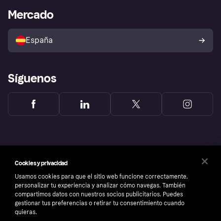
Bienestar financiero
Acceso empresas
Estado operativo
Mercado
Directorio de tiendas
Configuración de privacidad
Vende con Klarna
Plataformas y socios
Política de protección al
comprador de Klarna
Tu derecho de desistimiento
España
Reclamaciones
Síguenos
Cookies y privacidad
Usamos cookies para que el sitio web funcione correctamente,
personalizar tu experiencia y analizar cómo navegas. También
compartimos datos con nuestros socios publicitarios. Puedes
gestionar tus preferencias o retirar tu consentimiento cuando
quieras.