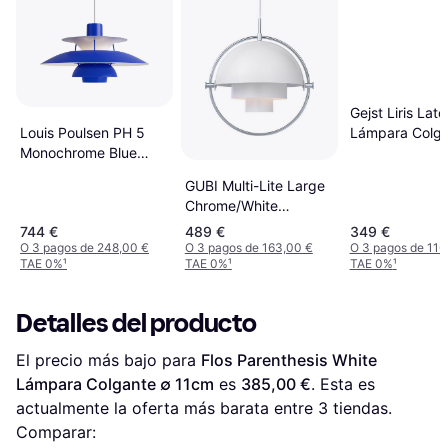
Gejst Liris Lató
Lámpara Colga
Louis Poulsen PH 5
Monochrome Blue
Lámpara Colgante ∅
GUBI Multi-Lite Large
50cm
Chrome/White
Lámpara Colgante ∅
744 €
489 €
349 €
36cm
O 3 pagos de 248,00 €
O 3 pagos de 163,00 €
O 3 pagos de 116
TAE 0%
¹
TAE 0%
¹
TAE 0%
¹
Detalles del producto
El precio más bajo para 
Flos Parenthesis White 
Lámpara Colgante ∅ 11cm
 es 
385,00 €
. Esta es 
actualmente la oferta más barata entre 
3
 tiendas.
Comparar: