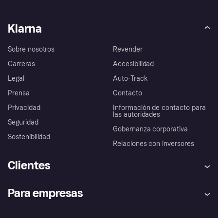
Klarna
Sobre nosotros
Revender
Carreras
Accesibilidad
Legal
Auto-Track
Prensa
Contacto
Privacidad
Información de contacto para
las autoridades
Seguridad
Gobernanza corporativa
Sostenibilidad
Relaciones con inversores
Clientes
Ayuda
Promesa de protección contra
Para empresas
el fraude
Inicio de sesión
Nuestra promesa
Asistencia al comerciante
Portal de desarrolladores
Klarna app