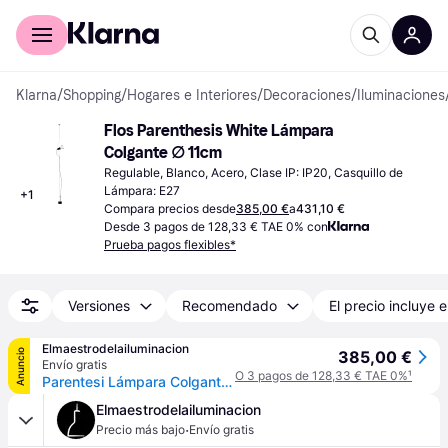
Comprar con Klarna
Para empresas
Klarna
/
Shopping
/
Hogares e Interiores
/
Decoraciones
/
Iluminaciones
Flos Parenthesis White Lámpara 
Colgante ∅ 11cm
Regulable, Blanco, Acero, Clase IP: IP20, Casquillo de 
Lámpara: E27
+
1
Compara precios desde
385,00 €
a
431,10 €
Desde 3 pagos de 128,33 € TAE 0% con
Prueba pagos flexibles*
Versiones
Recomendado
El precio incluye e
Elmaestrodelailuminacion
Anuncio
385,00 €
Envío gratis
O 3 pagos de 128,33 € TAE 0%
¹
Parentesi Lámpara Colgante Blanco con Regulador - Flos - Sala de estar / salón - Diseño - Metal
Elmaestrodelailuminacion
·
Precio más bajo
Envío gratis