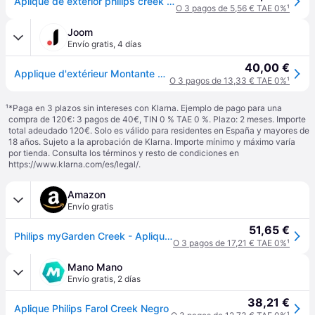
Aplique de exterior philips creek negro
O 3 pagos de 5,56 € TAE 0%
¹
Joom
Envío gratis
,
4 días
40,00 €
Applique d'extérieur Montante Métal H20cm Noir Philips - Creek - A incandescence - Design galbé
O 3 pagos de 13,33 € TAE 0%
¹
¹
*Paga en 3 plazos sin intereses con Klarna. Ejemplo de pago para una
compra de 120€: 3 pagos de 40€, TIN 0 % TAE 0 %. Plazo: 2 meses. Importe
total adeudado 120€. Solo es válido para residentes en España y mayores de
18 años. Sujeto a la aprobación de Klarna. Importe mínimo y máximo varía
por tienda. Consulta los términos y resto de condiciones en
https://www.klarna.com/es/legal/
.
Amazon
Envío gratis
51,65 €
Philips myGarden Creek - Aplique de pared con sensor de movimiento, iluminación exterior, 60 W, 220 V, casquillo E27, color negro
O 3 pagos de 17,21 € TAE 0%
¹
Mano Mano
Envío gratis
,
2 días
38,21 €
Aplique Philips Farol Creek Negro