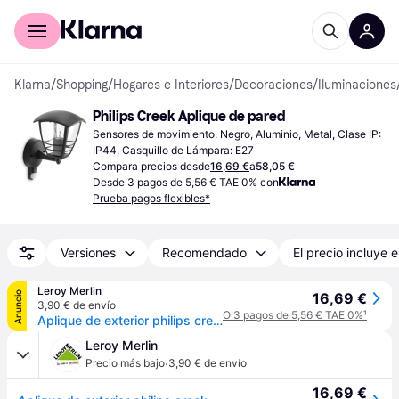
Comprar con Klarna
Para empresas
Klarna
/
Shopping
/
Hogares e Interiores
/
Decoraciones
/
Iluminaciones
Philips Creek Aplique de pared
Sensores de movimiento, Negro, Aluminio, Metal, Clase IP: 
IP44, Casquillo de Lámpara: E27
Compara precios desde
16,69 €
a
58,05 €
Desde 3 pagos de 5,56 € TAE 0% con
Prueba pagos flexibles*
Versiones
Recomendado
El precio incluye e
Leroy Merlin
Anuncio
16,69 €
3,90 € de envío
O 3 pagos de 5,56 € TAE 0%
¹
Aplique de exterior philips creek negro
Leroy Merlin
·
Precio más bajo
3,90 € de envío
16,69 €