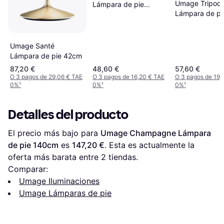
Umage Tripod
Lámpara de pie
Lámpara de pi
18.6cm
Umage Santé
Lámpara de pie 42cm
87,20 €
48,60 €
57,60 €
O 3 pagos de 29,06 € TAE
O 3 pagos de 16,20 € TAE
O 3 pagos de 19,
0%
¹
0%
¹
0%
¹
Detalles del producto
El precio más bajo para 
Umage Champagne Lámpara 
de pie 140cm
 es 
147,20 €
. Esta es actualmente la 
oferta más barata entre 
2
 tiendas.
Comparar:
Umage Iluminaciones
Umage Lámparas de pie