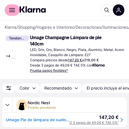
Comprar con Klarna
Para empresas
Klarna
/
Shopping
/
Hogares e Interiores
/
Decoraciones
/
Iluminaciones
Umage Champagne Lámpara de pie 
Tendencia
140cm
LED, Gris, Oro, Blanco, Negro, Plata, Aluminio, Metal, Acero 
inoxidable, Casquillo de Lámpara: E27
+
4
Compara precios desde
147,20 €
a
219,00 €
Desde 3 pagos de 49,06 € TAE 0% con
Prueba pagos flexibles*
Color
Recomendado
El precio incluye el en
Nordic Nest
Pedido pendiente
147,20 €
Umage Pie de lámpara de suelo Santé Blanco
O 3 pagos de 49,06 € TAE 0%
¹