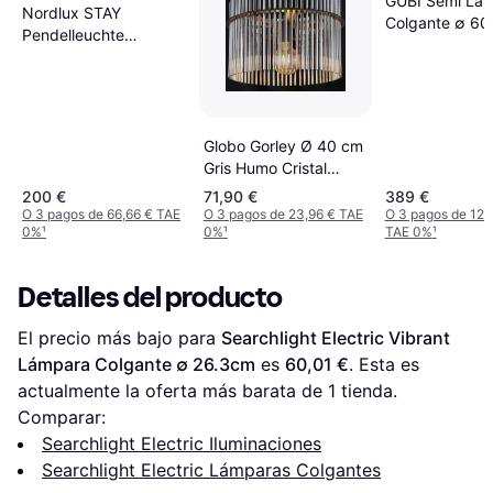
GUBI Semi Lá
Nordlux STAY
Colgante ∅ 6
Pendelleuchte
Schwarz E27 Dimmbar
60x60x12 cm
Lámpara Colgante ∅
60cm
Globo Gorley Ø 40 cm
Gris Humo Cristal
Lámpara Colgante
200 €
71,90 €
389 €
O 3 pagos de 66,66 € TAE
O 3 pagos de 23,96 € TAE
O 3 pagos de 129
0%
¹
0%
¹
TAE 0%
¹
Detalles del producto
El precio más bajo para 
Searchlight Electric Vibrant 
Lámpara Colgante ∅ 26.3cm
 es 
60,01 €
. Esta es 
actualmente la oferta más barata de 1 tienda.
Comparar:
Searchlight Electric Iluminaciones
Searchlight Electric Lámparas Colgantes