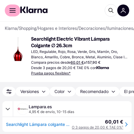
Comprar con Klarna
Para empresas
Klarna
/
Shopping
/
Hogares e Interiores
/
Decoraciones
/
Iluminaciones
Searchlight Electric Vibrant Lámpara 
Colgante ∅ 26.3cm
LED, Regulable, Rojo, Rosa, Verde, Gris, Marrón, Oro, 
Blanco, Amarillo, Cobre, Bronce, Metal, Aluminio, Clase IP: 
IP20, Casquillo de Lámpara: E27
Compara precios desde
60,01 €
a
157,90 €
Desde 3 pagos de 20,00 € TAE 0% con
Prueba pagos flexibles*
Versiones
Color
Recomendado
El pr
Lampara.es
4,95 € de envío
,
10-15 días
60,01 €
Searchlight Lámpara colgante Vibrant, atenuable, Rojo, Salón / Comedor, Aluminio, Moderno, Lámpara colgante
O 3 pagos de 20,00 € TAE 0%
¹