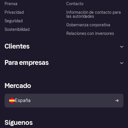
Prensa
Contacto
Privacidad
Información de contacto para
las autoridades
Seguridad
Gobernanza corporativa
Sostenibilidad
Relaciones con inversores
Clientes
Ayuda
Promesa de protección contra
Para empresas
el fraude
Inicio de sesión
Nuestra promesa
Asistencia al comerciante
Portal de desarrolladores
Klarna app
Bienestar financiero
Acceso empresas
Estado operativo
Mercado
Directorio de tiendas
Configuración de privacidad
Vende con Klarna
Plataformas y socios
Política de protección al
comprador de Klarna
Tu derecho de desistimiento
España
Reclamaciones
Síguenos