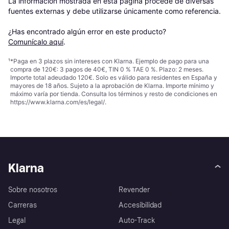
La información mostrada en esta página procede de diversas 
fuentes externas y debe utilizarse únicamente como referencia.

¿Has encontrado algún error en este producto? 
Comunícalo aquí
.
¹
*Paga en 3 plazos sin intereses con Klarna. Ejemplo de pago para una
compra de 120€: 3 pagos de 40€, TIN 0 % TAE 0 %. Plazo: 2 meses.
Importe total adeudado 120€. Solo es válido para residentes en España y
mayores de 18 años. Sujeto a la aprobación de Klarna. Importe mínimo y
máximo varía por tienda. Consulta los términos y resto de condiciones en
https://www.klarna.com/es/legal/
.
Klarna
Sobre nosotros
Revender
Carreras
Accesibilidad
Legal
Auto-Track