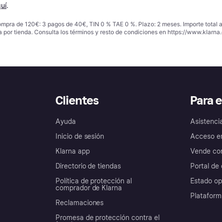
uí
.
ompra de 120€: 3 pagos de 40€, TIN 0 % TAE 0 %. Plazo: 2 meses. Importe total
a por tienda. Consulta los términos y resto de condiciones en
https://www.klarna.
Clientes
Para 
Ayuda
Asistenci
Inicio de sesión
Acceso e
Klarna app
Vende con
Directorio de tiendas
Portal de 
Política de protección al
Estado op
comprador de Klarna
Plataform
Reclamaciones
Promesa de protección contra el