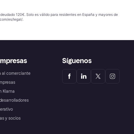
 adeudado 120€. Solo es válido para residentes en España y mayores de
com/es/legal/
.
empresas
Síguenos
a al comerciante
mpresas
 Klarna
desarrolladores
erativo
as y socios