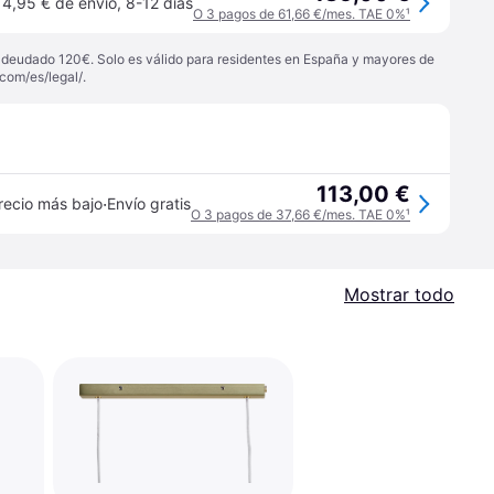
4,95 € de envío
,
8-12 días
O 3 pagos de 61,66 €/mes. TAE 0%
¹
 adeudado 120€. Solo es válido para residentes en España y mayores de
com/es/legal/
.
113,00 €
·
recio más bajo
Envío gratis
O 3 pagos de 37,66 €/mes. TAE 0%
¹
Mostrar todo