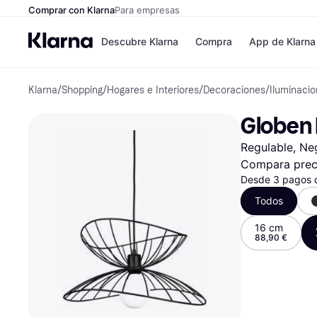
Comprar con Klarna
Para empresas
Descubre Klarna
Compra
App de Klarna
Klarna
/
Shopping
/
Hogares e Interiores
/
Decoraciones
/
Iluminaci
Formas de pag
Tiendas
Formas de pago
MediaMarkt
Globen 
Paga ahora
Shein
Paga en 3 plazos
Zalando Priv
Regulable, Neg
Paga en 30 días
Zara
Financiación
JD Sports
Compara prec
Klarna en Apple 
Desde 3 pagos 
Todos
Directorio de tie
16 cm
88,90 €