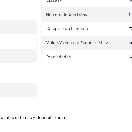
Clase IP
I
Número de bombillas
1
Casquillo de Lámpara
E
Vatio Máximo por Fuente de Luz
6
Propiedades
R
entes externas y debe utilizarse 