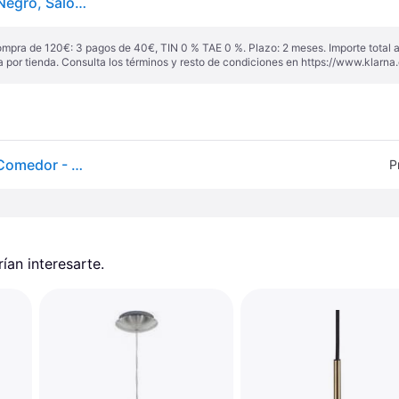
Globen Lighting Lámpara colgante RAY, atenuable, Negro, Salón / Comedor, Metal, Moderno, Lámpara colgante
ompra de 120€: 3 pagos de 40€, TIN 0 % TAE 0 %. Plazo: 2 meses. Importe total
a por tienda. Consulta los términos y resto de condiciones en
https://www.klarna.
Lámpara colgante Ray 45 Black - Globen Lighting - Comedor - Moderno - Metal - Bombilla única
P
an interesarte.