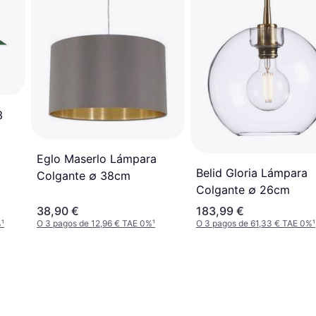
3
Eglo Maserlo Lámpara
Belid Gloria Lámpara
Colgante ∅ 38cm
Colgante ∅ 26cm
38,90 €
183,99 €
%
¹
O 3 pagos de 12,96 € TAE 0%
¹
O 3 pagos de 61,33 € TAE 0%
¹