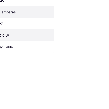
P20
 Lámparas
27
0.0 W
egulable