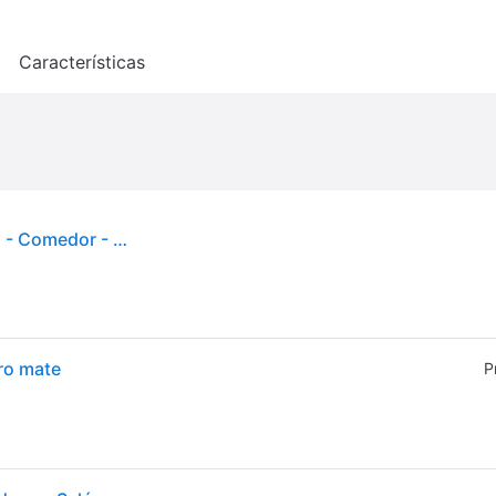
o
Características
Lámpara colgante Ray 45 Black - Globen Lighting - Comedor - Moderno - Metal - Bombilla única
ro mate
P