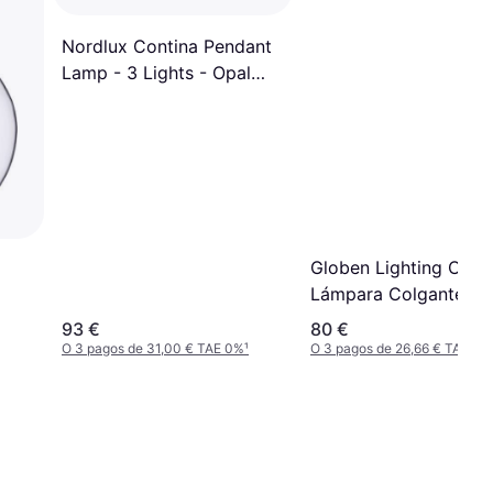
Nordlux Contina Pendant
Lamp - 3 Lights - Opal
Weiß G9 Dimmbar
90x10x41.3 cm Lámpara
Colgante
Globen Lighting Ome
Lámpara Colgante 3
93 €
80 €
O 3 pagos de 31,00 € TAE 0%
¹
O 3 pagos de 26,66 € TAE 0%