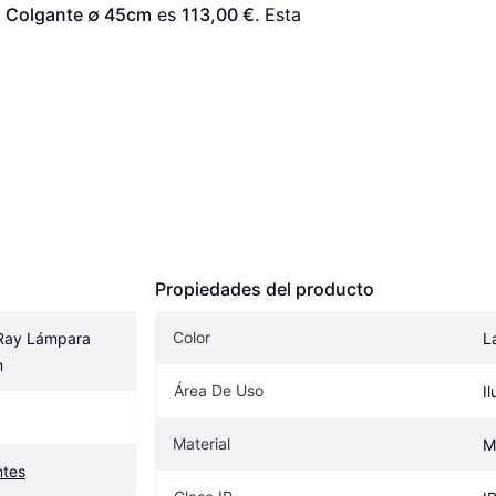
a Colgante ∅ 45cm
 es 
113,00 €
. Esta 
Propiedades del producto
Color
Ray Lámpara 
L
m
Área De Uso
I
Material
M
ntes