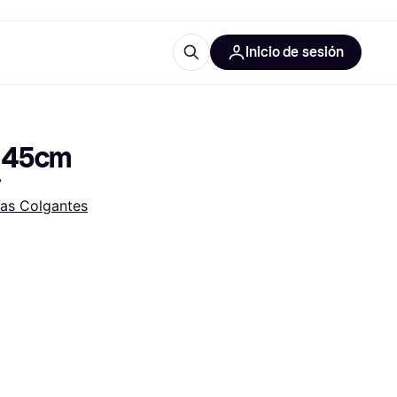
Inicio de sesión
Más información
les de oficina
Qué es Klarna?
∅ 45cm
7
as Colgantes
las categorías