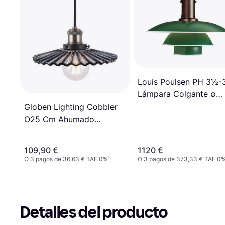
Louis Poulsen PH 3½-
Lámpara Colgante ∅
33cm
Globen Lighting Cobbler
O25 Cm Ahumado
Unknown Lámpara
Colgante ∅ 25cm
109,90 €
1120 €
O 3 pagos de 36,63 € TAE 0%
¹
O 3 pagos de 373,33 € TAE 0
Detalles del producto