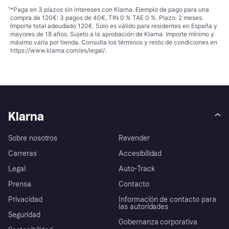
¹
*Paga en 3 plazos sin intereses con Klarna. Ejemplo de pago para una
compra de 120€: 3 pagos de 40€, TIN 0 % TAE 0 %. Plazo: 2 meses.
Importe total adeudado 120€. Solo es válido para residentes en España y
mayores de 18 años. Sujeto a la aprobación de Klarna. Importe mínimo y
máximo varía por tienda. Consulta los términos y resto de condiciones en
https://www.klarna.com/es/legal/
.
Klarna
Sobre nosotros
Revender
Carreras
Accesibilidad
Legal
Auto-Track
Prensa
Contacto
Privacidad
Información de contacto para
las autoridades
Seguridad
Gobernanza corporativa