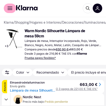
Comprar con Klarna
Para empresas
Klarna
/
Shopping
/
Hogares e Interiores
/
Decoraciones
/
Iluminaciones
Warm Nordic Silhouette Lámpara de 
mesa 59cm
Lámpara de mesa, Interruptor incorporado, Rojo, Verde, 
Blanco, Negro, Acero, Metal, Latón, Casquillo de Lámpara: 
+
3
E27
Compara precios desde
650,90 €
a
663,00 €
Desde 3 pagos de 216,96 € TAE 0% con
Prueba pagos flexibles*
Color
Recomendado
El precio incluye el en
Elmaestrodelailuminacion
Anuncio
663,00 €
Envío gratis
O 3 pagos de 221,00 € TAE 0%
¹
Lámpara de mesa Silhouette, blanco cálido, altura 59 cm - Warm Nordic - Sala de estar / salón - Diseño - Metal - Bombilla única
Nordic Nest
·
Precio más bajo
Pedido pendiente