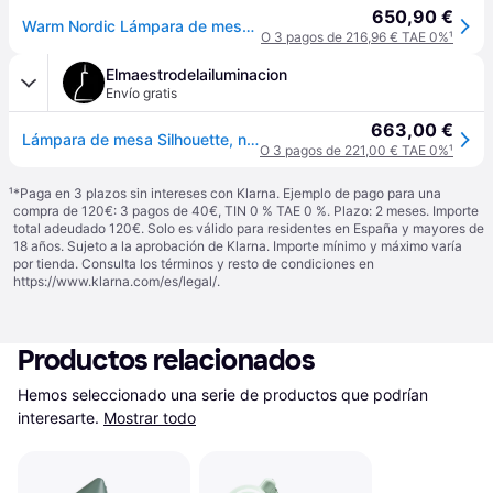
650,90 €
Warm Nordic Lámpara de mesa Silhouette Warm white
O 3 pagos de 216,96 € TAE 0%
¹
Elmaestrodelailuminacion
Envío gratis
663,00 €
Lámpara de mesa Silhouette, negra, altura 59 cm - Warm Nordic - Sala de estar / salón - Diseño - Metal - Bombilla única
O 3 pagos de 221,00 € TAE 0%
¹
¹
*Paga en 3 plazos sin intereses con Klarna. Ejemplo de pago para una
compra de 120€: 3 pagos de 40€, TIN 0 % TAE 0 %. Plazo: 2 meses. Importe
total adeudado 120€. Solo es válido para residentes en España y mayores de
18 años. Sujeto a la aprobación de Klarna. Importe mínimo y máximo varía
por tienda. Consulta los términos y resto de condiciones en
https://www.klarna.com/es/legal/
.
Productos relacionados
Hemos seleccionado una serie de productos que podrían 
interesarte.
Mostrar todo