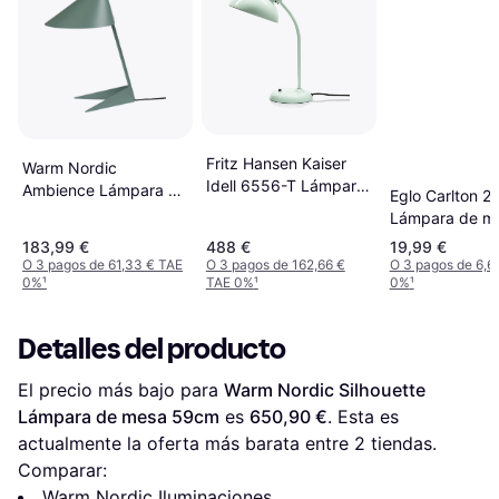
Fritz Hansen Kaiser
Warm Nordic
Idell 6556-T Lámpara
Ambience Lámpara de
Eglo Carlton 2
de mesa 47cm
mesa 43cm
Lámpara de m
30.5cm
183,99 €
488 €
19,99 €
O 3 pagos de 61,33 € TAE
O 3 pagos de 162,66 €
O 3 pagos de 6,6
0%
¹
TAE 0%
¹
0%
¹
Detalles del producto
El precio más bajo para 
Warm Nordic Silhouette 
Lámpara de mesa 59cm
 es 
650,90 €
. Esta es 
actualmente la oferta más barata entre 
2
 tiendas.
Comparar:
Warm Nordic Iluminaciones