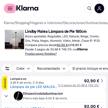
Comprar con Klarna
Para empresas
Klarna
/
Shopping
/
Hogares e Interiores
/
Decoraciones
/
Iluminaciones
Lindby Malea Lámpara de Pie 180cm
Brazo ajustable, Regulable, LED, Natural, Beige, Cromo, 
Gris, Plata, Negro, Aluminio, Vidrio, Metal, Clase IP: IP20
Compara precios desde
92,00 €
a
218,90 €
Desde 3 pagos de 30,66 € TAE 0% con
Prueba pagos flexibles*
Color
Recomendado
El precio incluye el en
Lampara.es
Anuncio
92,90 €
4,95 € de envío
,
3-6 días
O 3 pagos de 30,96 € TAE 0%
¹
Lámpara de pie LED MALEA Lindby, atenuable, Negro, Salón / Comedor, Metal, Moderno, Lámpara de pie LED
Elmaestrodelailuminacion
·
Precio más bajo
4,00 € de envío
92,00 €