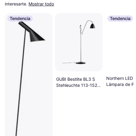
interesarte.
Mostrar todo
Tendencia
Tendencia
Northern LED 
GUBI Bestlite BL3 S
Lámpara de Pi
Stehleuchte 113-152
cm Ø 16 cm Gestell
Chrom Lámpara de
Pie 20cm