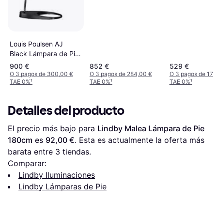
Louis Poulsen AJ
Black Lámpara de Pie
130cm
900 €
852 €
529 €
O 3 pagos de 300,00 €
O 3 pagos de 284,00 €
O 3 pagos de 176
TAE 0%
¹
TAE 0%
¹
TAE 0%
¹
Detalles del producto
El precio más bajo para 
Lindby Malea Lámpara de Pie 
180cm
 es 
92,00 €
. Esta es actualmente la oferta más 
barata entre 
3
 tiendas.
Comparar:
Lindby Iluminaciones
Lindby Lámparas de Pie