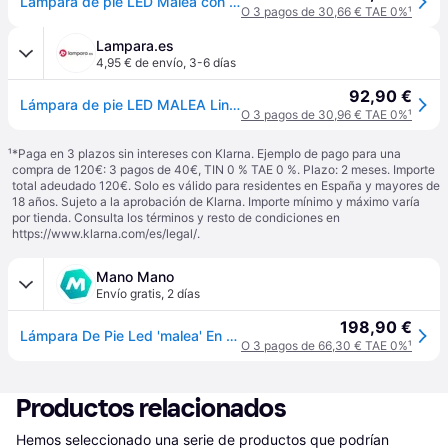
Lámpara de pie LED Malea con brazo negro - Lindby - Sala de estar / salón - Moderno - Metal - Varias bombillas
O 3 pagos de 30,66 € TAE 0%
¹
Lampara.es
4,95 € de envío
,
3-6 días
92,90 €
Lámpara de pie LED MALEA Lindby, atenuable, Negro, Salón / Comedor, Metal, Moderno, Lámpara de pie LED
O 3 pagos de 30,96 € TAE 0%
¹
¹
*Paga en 3 plazos sin intereses con Klarna. Ejemplo de pago para una
compra de 120€: 3 pagos de 40€, TIN 0 % TAE 0 %. Plazo: 2 meses. Importe
total adeudado 120€. Solo es válido para residentes en España y mayores de
18 años. Sujeto a la aprobación de Klarna. Importe mínimo y máximo varía
por tienda. Consulta los términos y resto de condiciones en
https://www.klarna.com/es/legal/
.
Mano Mano
Envío gratis
,
2 días
198,90 €
Lámpara De Pie Led 'malea' En Negro Metal - Lindby
O 3 pagos de 66,30 € TAE 0%
¹
Productos relacionados
Hemos seleccionado una serie de productos que podrían 