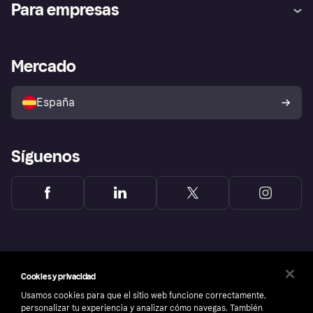
Para empresas
el fraude
Inicio de sesión
Nuestra promesa
Asistencia al comerciante
Portal de desarrolladores
Klarna app
Bienestar financiero
Acceso empresas
Estado operativo
Mercado
Directorio de tiendas
Configuración de privacidad
Vende con Klarna
Plataformas y socios
Política de protección al
comprador de Klarna
Tu derecho de desistimiento
España
Reclamaciones
Síguenos
Cookies y privacidad
Usamos cookies para que el sitio web funcione correctamente,
personalizar tu experiencia y analizar cómo navegas. También