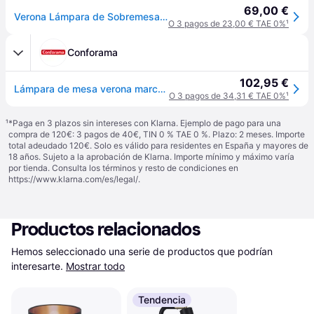
69,00 €
Verona Lámpara de Sobremesa Opal - Nordlux - Sala de estar / salón - Moderno - Metal - Con pantalla
O 3 pagos de 23,00 € TAE 0%
¹
Conforama
102,95 €
Lámpara de mesa verona marca nordlux - Negro - 40 cm
O 3 pagos de 34,31 € TAE 0%
¹
¹
*Paga en 3 plazos sin intereses con Klarna. Ejemplo de pago para una
compra de 120€: 3 pagos de 40€, TIN 0 % TAE 0 %. Plazo: 2 meses. Importe
total adeudado 120€. Solo es válido para residentes en España y mayores de
18 años. Sujeto a la aprobación de Klarna. Importe mínimo y máximo varía
por tienda. Consulta los términos y resto de condiciones en
https://www.klarna.com/es/legal/
.
Productos relacionados
Hemos seleccionado una serie de productos que podrían 
interesarte.
Mostrar todo
Tendencia