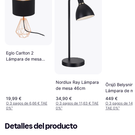
Eglo Carlton 2
Lámpara de mesa
30.5cm
Nordlux Ray Lámpara
Örsjö Belysning
de mesa 46cm
Lámpara de m
26.4cm
19,99 €
34,90 €
449 €
O 3 pagos de 6,66 € TAE
O 3 pagos de 11,63 € TAE
O 3 pagos de 149
0%
¹
0%
¹
TAE 0%
¹
Detalles del producto