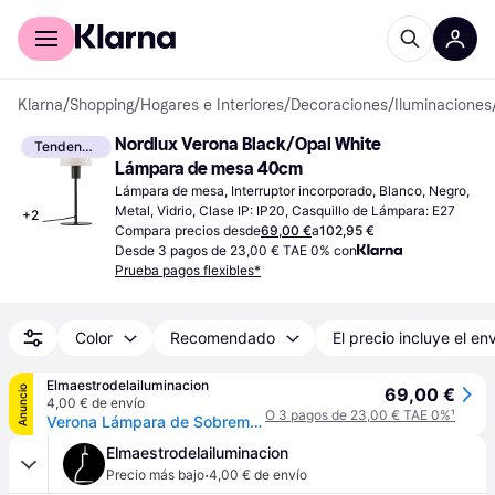
Comprar con Klarna
Para empresas
Klarna
/
Shopping
/
Hogares e Interiores
/
Decoraciones
/
Iluminaciones
Nordlux Verona Black/Opal White 
Tendencia
Lámpara de mesa 40cm
Lámpara de mesa, Interruptor incorporado, Blanco, Negro, 
Metal, Vidrio, Clase IP: IP20, Casquillo de Lámpara: E27
+
2
Compara precios desde
69,00 €
a
102,95 €
Desde 3 pagos de 23,00 € TAE 0% con
Prueba pagos flexibles*
Color
Recomendado
El precio incluye el en
Elmaestrodelailuminacion
Anuncio
69,00 €
4,00 € de envío
O 3 pagos de 23,00 € TAE 0%
¹
Verona Lámpara de Sobremesa Opal - Nordlux - Sala de estar / salón - Moderno - Metal - Con pantalla
Elmaestrodelailuminacion
·
Precio más bajo
4,00 € de envío