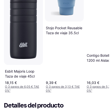
Stojo Pocket Reusable
Taza de viaje 35.5cl
Contigo Botell
1200 ml Aislad
Inoxidable Taz
viaje
Esbit Majoris Loop
Taza de viaje 45cl
18,15 €
9,39 €
16,03 €
O 3 pagos de 6,05 € TAE
O 3 pagos de 3,13 € TAE
O 3 pagos de 5,3
0%
¹
0%
¹
0%
¹
Detalles del producto