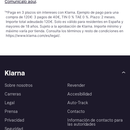
Comunícalo aquí
.
¹
*Paga en 3 plazos sin intereses con Klarna. Ejemplo de pago para una
compra de 120€: 3 pagos de 40€, TIN 0 % TAE 0 %. Plazo: 2 meses.
Importe total adeudado 120€. Solo es válido para residentes en España y
mayores de 18 años. Sujeto a la aprobación de Klarna. Importe mínimo y
máximo varía por tienda. Consulta los términos y resto de condiciones en
https://www.klarna.com/es/legal/
.
Klarna
Sobre nosotros
Revender
Carreras
Accesibilidad
Legal
Auto-Track
Prensa
Contacto
Privacidad
Información de contacto para
las autoridades
Seguridad