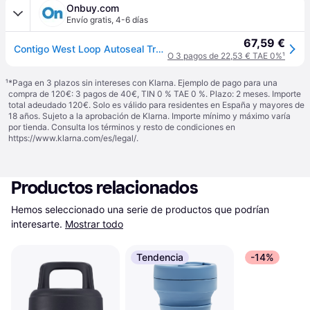
Onbuy.com
Envío gratis
,
4-6 días
67,59 €
Contigo West Loop Autoseal Travel Termo trmico de acero inoxidable Vaso a prueba de fugas Taza de caf con tapa fcil de limpiar sin BPA 470 ml
O 3 pagos de 22,53 € TAE 0%
¹
¹
*Paga en 3 plazos sin intereses con Klarna. Ejemplo de pago para una
compra de 120€: 3 pagos de 40€, TIN 0 % TAE 0 %. Plazo: 2 meses. Importe
total adeudado 120€. Solo es válido para residentes en España y mayores de
18 años. Sujeto a la aprobación de Klarna. Importe mínimo y máximo varía
por tienda. Consulta los términos y resto de condiciones en
https://www.klarna.com/es/legal/
.
Productos relacionados
Hemos seleccionado una serie de productos que podrían 
interesarte.
Mostrar todo
Tendencia
-14%