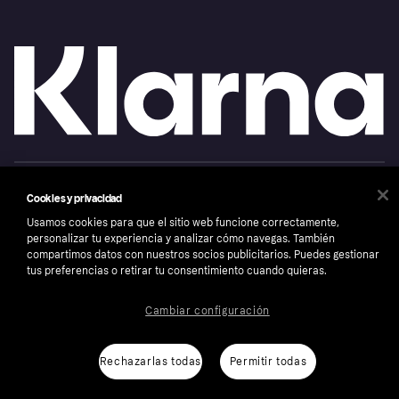
Copyright © 2005-2026 Klarna Bank AB (publ). Sede central: Stockholm, Sweden. Todos
los derechos reservados. Klarna Bank AB (publ). Sveavägen 46, 111 34 Stockholm.
Cookies y privacidad
Número de empresa: 556737-0431
Usamos cookies para que el sitio web funcione correctamente,
Aviso Sobre Cookies
Klarna.com
personalizar tu experiencia y analizar cómo navegas. También
compartimos datos con nuestros socios publicitarios. Puedes gestionar
tus preferencias o retirar tu consentimiento cuando quieras.
Cambiar configuración
Rechazarlas todas
Permitir todas