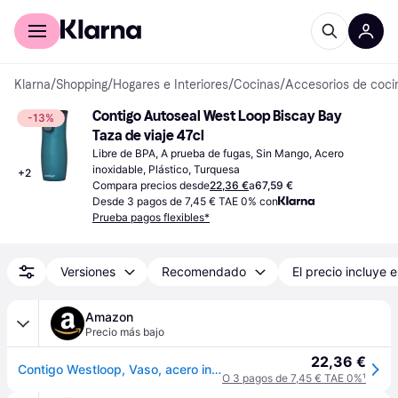
Comprar con Klarna
Para empresas
Klarna
/
Shopping
/
Hogares e Interiores
/
Cocinas
/
Accesorios de coci
Contigo Autoseal West Loop Biscay Bay 
-13%
Taza de viaje 47cl
Libre de BPA, A prueba de fugas, Sin Mango, Acero 
inoxidable, Plástico, Turquesa
+
2
Compara precios desde
22,36 €
a
67,59 €
Desde 3 pagos de 7,45 € TAE 0% con
Prueba pagos flexibles*
Versiones
Recomendado
El precio incluye e
Amazon
Precio más bajo
22,36 €
Contigo Westloop, Vaso, acero inoxidable, Unisex Adulto, Azul (biscay Bay), 1 Unidad Paquete, 470 ml
O 3 pagos de 7,45 € TAE 0%
¹