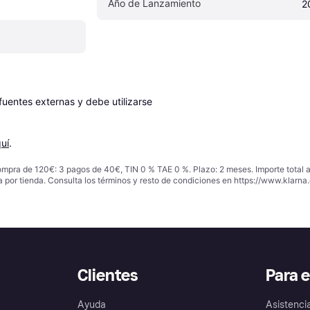
Año de Lanzamiento
2
entes externas y debe utilizarse 
uí
.
ompra de 120€: 3 pagos de 40€, TIN 0 % TAE 0 %. Plazo: 2 meses. Importe total
a por tienda. Consulta los términos y resto de condiciones en
https://www.klarna.
Clientes
Para 
Ayuda
Asistenci