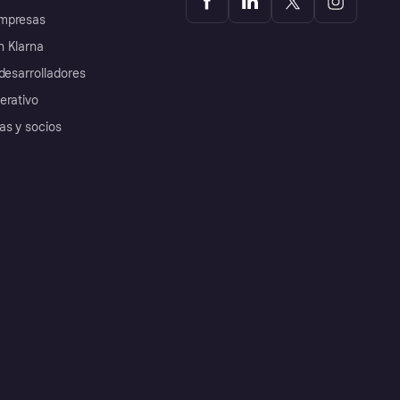
mpresas
 Klarna
desarrolladores
erativo
as y socios