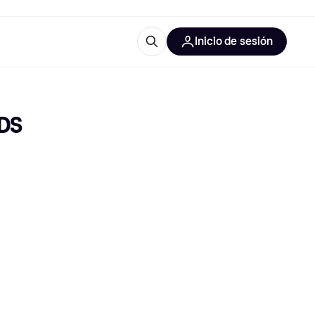
Inicio de sesión
Más información
les de oficina
Qué es Klarna?
 DS
las categorías