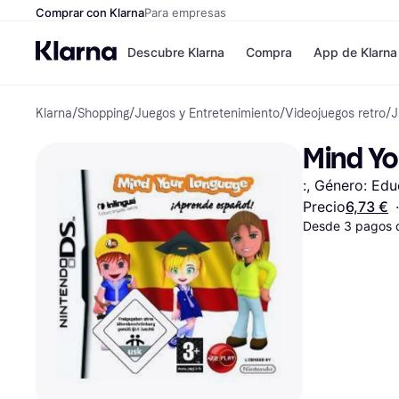
Comprar con Klarna
Para empresas
Descubre Klarna
Compra
App de Klarna
Klarna
/
Shopping
/
Juegos y Entretenimiento
/
Videojuegos retro
/
J
Formas de pag
Tiendas
Formas de pago
MediaMarkt
Mind Yo
Paga ahora
Shein
Paga en 3 plazos
Zalando Priv
:, Género: Edu
Paga en 30 días
Zara
Financiación
JD Sports
Precio
6,73 €
·
Klarna en Apple 
Desde 3 pagos 
Directorio de tie