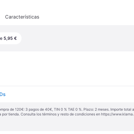
o
Características
de
5,95 €
 Ds
ompra de 120€: 3 pagos de 40€, TIN 0 % TAE 0 %. Plazo: 2 meses. Importe total
a por tienda. Consulta los términos y resto de condiciones en
https://www.klarna.