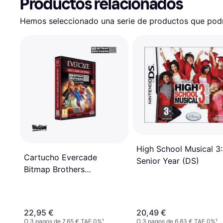
Productos relacionados
Hemos seleccionado una serie de productos que podrí
High School Musical 3:
Cartucho Evercade
Senior Year (DS)
Bitmap Brothers
Collection 1
22,95 €
20,49 €
O 3 pagos de 7,65 € TAE 0%
¹
O 3 pagos de 6,83 € TAE 0%
¹