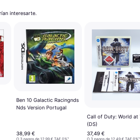
an interesarte.
Ben 10 Galactic Racingnds
Nds Version Portugal
Call of Duty: World at
(DS)
38,99 €
37,49 €
O 3 pagos de 12,99 € TAE 0%
¹
O 3 pagos de 12,49 € TAE 0%
¹