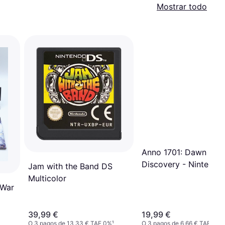
Mostrar todo
Anno 1701: Dawn of
Discovery - Nintendo
Jam with the Band DS
Multicolor
 War
39,99 €
19,99 €
O 3 pagos de 13,33 € TAE 0%
¹
O 3 pagos de 6,66 € TAE 0%
¹