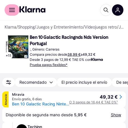
Comprar con Klarna
Para empresas
Klarna
/
Shopping
/
Juegos y Entretenimiento
/
Videojuegos retro
/
Juegos Nintendo DS
Ben 10 Galactic Racingnds Nds Version 
Portugal
:, Género: Carreras
Compara precios desde
38,99 €
a
49,32 €
+
11
Desde 3 pagos de 12,99 € TAE 0% con
Prueba pagos flexibles*
Recomendado
El precio incluye el envío
De se
Miravia
Anuncio
49,32 €
Envío gratis
,
6 días
O 3 pagos de 16,44 € TAE 0%
¹
Ben 10 Galactic Racing Nintendo DS - PAL ESP - Nuevo
Disponible de segunda mano desde 
5,95 €
Show
Techinn