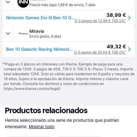
·
Precio más bajo
1,99 € de envío
,
7 días
38,99 €
Nintendo Games Dsi Xl Ben 10 Galactic Racing Transparente PAL
O 3 pagos de 12,99 € TAE 0%
¹
Miravia
Envío gratis
,
6 días
49,32 €
Ben 10 Galactic Racing Nintendo DS - PAL ESP - Nuevo
O 3 pagos de 16,44 € TAE 0%
¹
¹
*Paga en 3 plazos sin intereses con Klarna. Ejemplo de pago para una
compra de 120€: 3 pagos de 40€, TIN 0 % TAE 0 %. Plazo: 2 meses. Importe
total adeudado 120€. Solo es válido para residentes en España y mayores de
18 años. Sujeto a la aprobación de Klarna. Importe mínimo y máximo varía
por tienda. Consulta los términos y resto de condiciones en
https://www.klarna.com/es/legal/
.
Productos relacionados
Hemos seleccionado una serie de productos que podrían 
interesarte.
Mostrar todo