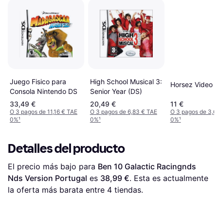
Juego Fisico para
High School Musical 3:
Horsez Video
Consola Nintendo DS
Senior Year (DS)
33,49 €
20,49 €
11 €
O 3 pagos de 11,16 € TAE
O 3 pagos de 6,83 € TAE
O 3 pagos de 3,6
0%
¹
0%
¹
0%
¹
Detalles del producto
El precio más bajo para 
Ben 10 Galactic Racingnds 
Nds Version Portugal
 es 
38,99 €
. Esta es actualmente 
la oferta más barata entre 
4
 tiendas.